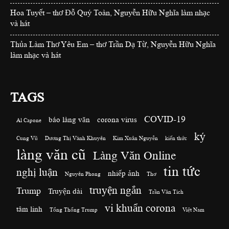
Hoa Tuyết – thơ Đỗ Quý Toàn, Nguyễn Hữu Nghĩa làm nhạc
và hát
Thủa Làm Thơ Yêu Em – thơ Trần Dạ Từ, Nguyễn Hữu Nghĩa
làm nhạc và hát
TAGS
COVID-19
báo làng văn
corona virus
Al Capone
ký
Cung Vũ
Dương Thị Vành Khuyên
Kim Xuân Nguyễn
kiến thức
làng văn cũ
Làng Văn Online
tin tức
nghị luận
nhiếp ảnh
Nguyên Phong
Thơ
truyện ngắn
Trump
Truyện dài
Trần Văn Tích
vi khuẩn corona
tâm linh
Tổng Thống Trump
Việt Nam