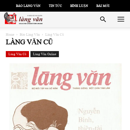
BÁO LÀNG VĂN
TIN TỨC
BÌNH LUẬN
BÀI MỚI
Home
Báo Làng Văn
Làng Văn Cũ
LÀNG VĂN CŨ
Làng Văn Cũ
Làng Văn Online