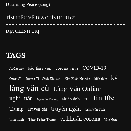
Disarming Peace (song)
TÌM HIỂU VỀ ĐỊA CHÍNH TRỊ (2)
ĐỊA CHÍNH TRỊ
TAGS
COVID-19
báo làng văn
corona virus
Al Capone
ký
Cung Vũ
Dương Thị Vành Khuyên
Kim Xuân Nguyễn
kiến thức
làng văn cũ
Làng Văn Online
tin tức
nghị luận
nhiếp ảnh
Nguyên Phong
Thơ
truyện ngắn
Trump
Truyện dài
Trần Văn Tích
vi khuẩn corona
tâm linh
Tổng Thống Trump
Việt Nam