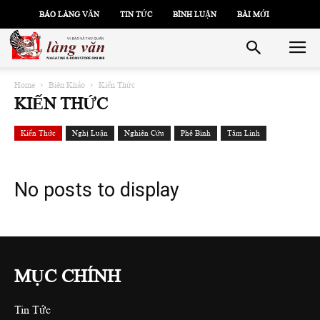
BÁO LÀNG VĂN
TIN TỨC
BÌNH LUẬN
BÀI MỚI
Home
Biên Khảo
Kiến Thức
KIẾN THỨC
Kiến Thức
Nghị Luận
Nghiên Cứu
Phê Bình
Tâm Linh
No posts to display
MỤC CHÍNH
Tin Tức