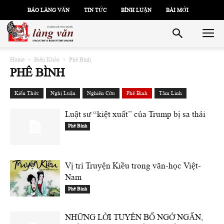
BÁO LÀNG VĂN
TIN TỨC
BÌNH LUẬN
BÀI MỚI
Home
Biên Khảo
Phê Bình
PHÊ BÌNH
Kiến Thức
Nghị Luận
Nghiên Cứu
Phê Bình
Tâm Linh
Luật sư “kiệt xuất” của Trump bị sa thải
Phê Bình
Vị trí Truyện Kiều trong văn-học Việt-
Nam
Phê Bình
NHỮNG LỜI TUYÊN BỐ NGỚ NGẨN,