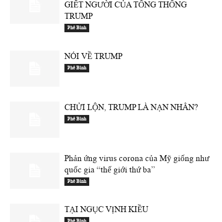
GIẾT NGƯỜI CỦA TỔNG THỐNG
TRUMP
Phê Bình
NÓI VỀ TRUMP
Phê Bình
CHỬI LỘN, TRUMP LÀ NẠN NHÂN?
Phê Bình
Phản ứng virus corona của Mỹ giống như
quốc gia “thế giới thứ ba”
Phê Bình
TẠI NGỤC VỊNH KIỀU
Phê Bình