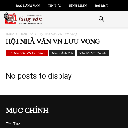
BÁO LÀNG VĂN
TIN TỨC
BÌNH LUẬN
BÀI MỚI
Home
Đoàn Thể
Hội Nhà Văn VN Lưu Vong
HỘI NHÀ VĂN VN LƯU VONG
Hội Nhà Văn VN Lưu Vong
Nhóm Ảnh Việt
Văn Bút VN Canada
No posts to display
MỤC CHÍNH
Tin Tức