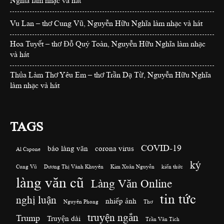
Nghĩa làm nhạc và hát
Vu Lan – thơ Cung Vũ, Nguyễn Hữu Nghĩa làm nhạc và hát
Hoa Tuyết – thơ Đỗ Quý Toàn, Nguyễn Hữu Nghĩa làm nhạc
và hát
Thủa Làm Thơ Yêu Em – thơ Trần Dạ Từ, Nguyễn Hữu Nghĩa
làm nhạc và hát
TAGS
COVID-19
báo làng văn
corona virus
Al Capone
ký
Cung Vũ
Dương Thị Vành Khuyên
Kim Xuân Nguyễn
kiến thức
làng văn cũ
Làng Văn Online
tin tức
nghị luận
nhiếp ảnh
Nguyên Phong
Thơ
truyện ngắn
Trump
Truyện dài
Trần Văn Tích