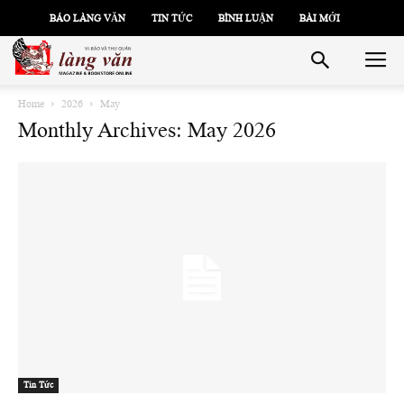
BÁO LÀNG VĂN
TIN TỨC
BÌNH LUẬN
BÀI MỚI
Home
2026
May
Monthly Archives: May 2026
Tin Tức