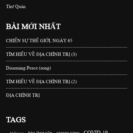
Thư Quán
BÀI MỚI NHẤT
CHIẾN SỰ THẾ GIỚI, NGÀY 65
TÌM HIỂU VỀ ĐỊA CHÍNH TRỊ (3)
Disarming Peace (song)
TÌM HIỂU VỀ ĐỊA CHÍNH TRỊ (2)
ĐỊA CHÍNH TRỊ
TAGS
COVID-19
báo làng văn
corona virus