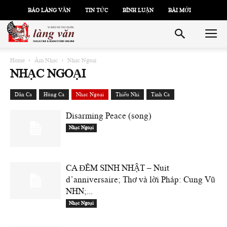
BÁO LÀNG VĂN
TIN TỨC
BÌNH LUẬN
BÀI MỚI
Home
Âm Nhạc
Nhạc Ngoại
NHẠC NGOẠI
Dân Ca
Hùng Ca
Nhạc Ngoại
Thiếu Nhi
Tình Ca
Disarming Peace (song)
Nhạc Ngoại
CA ĐÊM SINH NHẬT – Nuit
d’anniversaire; Thơ và lời Pháp: Cung Vũ
NHN;...
Nhạc Ngoại