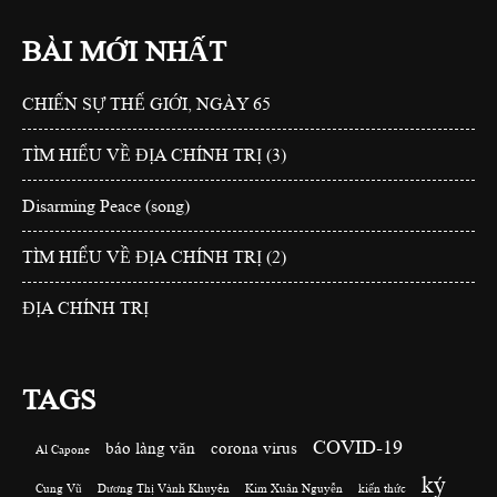
BÀI MỚI NHẤT
CHIẾN SỰ THẾ GIỚI, NGÀY 65
TÌM HIỂU VỀ ĐỊA CHÍNH TRỊ (3)
Disarming Peace (song)
TÌM HIỂU VỀ ĐỊA CHÍNH TRỊ (2)
ĐỊA CHÍNH TRỊ
TAGS
COVID-19
báo làng văn
corona virus
Al Capone
ký
Cung Vũ
Dương Thị Vành Khuyên
Kim Xuân Nguyễn
kiến thức