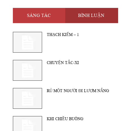
SÁNG TÁC
BÌNH LUẬN
THẠCH KIẾM – 1
CHUYỆN TẮC-XI
RỦ MỘT NGƯỜI ĐI LƯỢM NẮNG
KHI CHIỀU BUÔNG