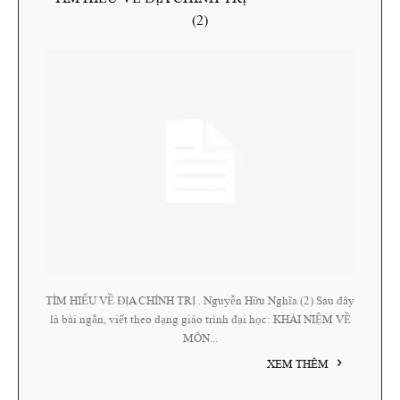
(2)
TÌM HIỂU VỀ ĐỊA CHÍNH TRỊ . Nguyễn Hữu Nghĩa (2) Sau đây
là bài ngắn, viết theo dạng giáo trình đại học: KHÁI NIỆM VỀ
MÔN...
XEM THÊM