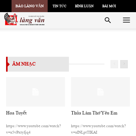
BÁO LÀNG VĂN
TIN TỨC
BÌNH LUẬN
BÀI MỚI
ÂM NHẠC
Hoa Tuyết
Thủa Làm Thơ Yêu Em
https://www.youtube.com/watch?
https://www.youtube.com/watch?
v=a5vPxtyfjq4
v=aINLptTIKAI