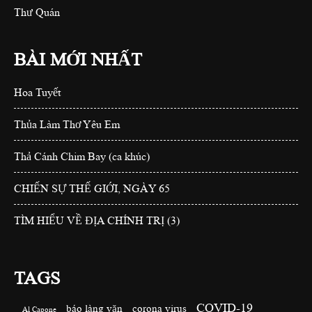
Thư Quán
BÀI MỚI NHẤT
Hoa Tuyết
Thủa Làm Thơ Yêu Em
Thả Cánh Chim Bay (ca khúc)
CHIẾN SỰ THẾ GIỚI, NGÀY 65
TÌM HIỂU VỀ ĐỊA CHÍNH TRỊ (3)
TAGS
COVID-19
báo làng văn
corona virus
Al Capone