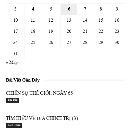
3
4
5
6
7
8
9
10
11
12
13
14
15
16
17
18
19
20
21
22
23
24
25
26
27
28
29
30
31
« May
Bài Viết Gần Đây
CHIẾN SỰ THẾ GIỚI, NGÀY 65
Tin Tức
TÌM HIỂU VỀ ĐỊA CHÍNH TRỊ (3)
Kiến Thức