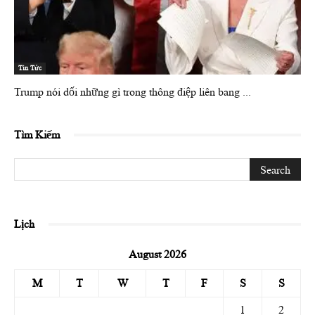
Tin Tức
Trump nói dối những gì trong thông điệp liên bang ...
Tìm Kiếm
Lịch
August 2026
M
T
W
T
F
S
S
1
2