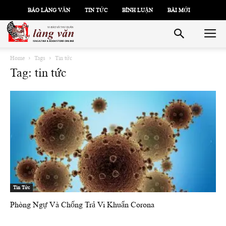
BÁO LÀNG VĂN
TIN TỨC
BÌNH LUẬN
BÀI MỚI
Home
Tags
Tin tức
Tag: tin tức
Tin Tức
Phòng Ngự Và Chống Trả Vi Khuẩn Corona