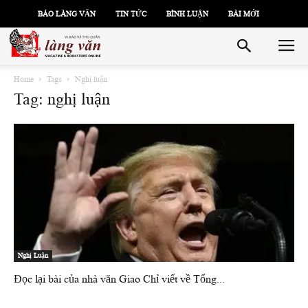
BÁO LÀNG VĂN
TIN TỨC
BÌNH LUẬN
BÀI MỚI
Home
Tags
Nghị luận
Tag: nghị luận
Nghị Luận
Đọc lại bài của nhà văn Giao Chỉ viết về Tổng...