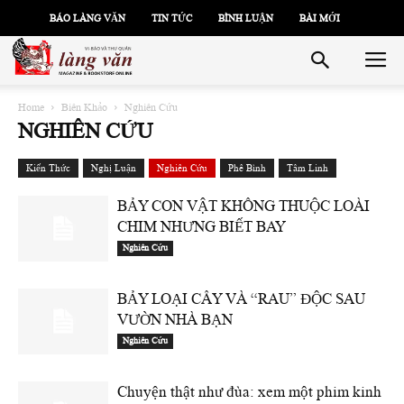
BÁO LÀNG VĂN
TIN TỨC
BÌNH LUẬN
BÀI MỚI
Home
Biên Khảo
Nghiên Cứu
NGHIÊN CỨU
Kiến Thức
Nghị Luận
Nghiên Cứu
Phê Bình
Tâm Linh
BẢY CON VẬT KHÔNG THUỘC LOÀI
CHIM NHƯNG BIẾT BAY
Nghiên Cứu
BẢY LOẠI CÂY VÀ “RAU” ĐỘC SAU
VƯỜN NHÀ BẠN
Nghiên Cứu
Chuyện thật như đùa: xem một phim kinh