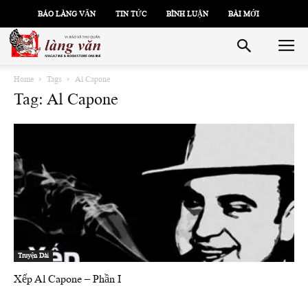
BÁO LÀNG VĂN
TIN TỨC
BÌNH LUẬN
BÀI MỚI
Home
Tags
Al Capone
Tag: Al Capone
Truyện Dài
Xếp Al Capone – Phần I