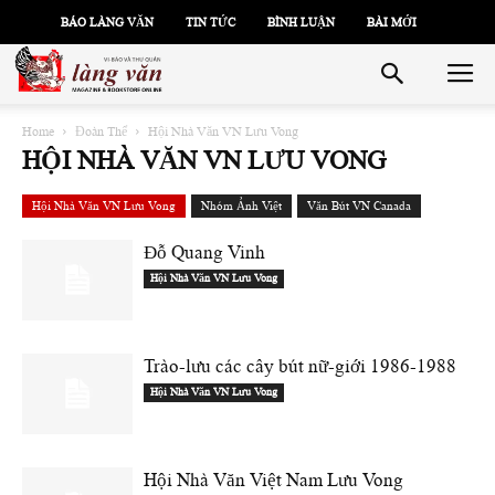
BÁO LÀNG VĂN
TIN TỨC
BÌNH LUẬN
BÀI MỚI
Home
Đoàn Thể
Hội Nhà Văn VN Lưu Vong
HỘI NHÀ VĂN VN LƯU VONG
Hội Nhà Văn VN Lưu Vong
Nhóm Ảnh Việt
Văn Bút VN Canada
Đỗ Quang Vinh
Hội Nhà Văn VN Lưu Vong
Trào-lưu các cây bút nữ-giới 1986-1988
Hội Nhà Văn VN Lưu Vong
Hội Nhà Văn Việt Nam Lưu Vong