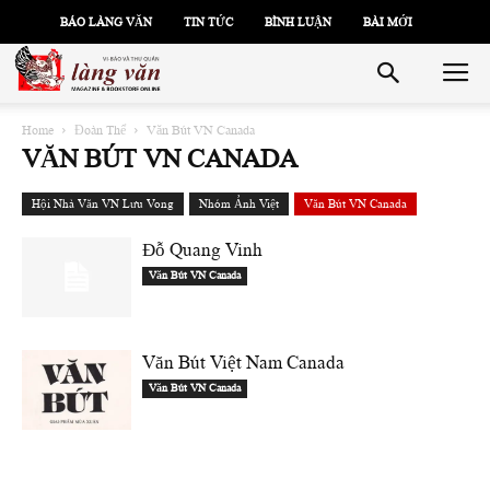
BÁO LÀNG VĂN
TIN TỨC
BÌNH LUẬN
BÀI MỚI
Home
Đoàn Thể
Văn Bút VN Canada
VĂN BÚT VN CANADA
Hội Nhà Văn VN Lưu Vong
Nhóm Ảnh Việt
Văn Bút VN Canada
Đỗ Quang Vinh
Văn Bút VN Canada
Văn Bút Việt Nam Canada
Văn Bút VN Canada