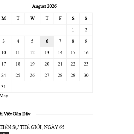
August 2026
M
T
W
T
F
S
S
1
2
3
4
5
6
7
8
9
10
11
12
13
14
15
16
17
18
19
20
21
22
23
24
25
26
27
28
29
30
31
 May
ài Viết Gần Đây
HIẾN SỰ THẾ GIỚI, NGÀY 65