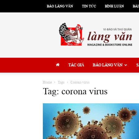
BÁO LÀNG VĂN
TIN TỨC
BÌNH LUẬN
BÀI
Làng
Văn
TÁC GIẢ
BÁO LÀNG VĂN
S
Home
Tags
Corona virus
Tag: corona virus