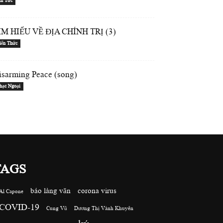
in Tức
ÌM HIỂU VỀ ĐỊA CHÍNH TRỊ (3)
iến Thức
isarming Peace (song)
hạc Ngoại
TAGS
báo làng văn
corona virus
Al Capone
COVID-19
Cung Vũ
Dương Thị Vành Khuyên