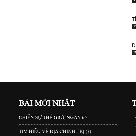
T
T
K
D
N
BÀI MỚI NHẤT
CHIẾN SỰ THẾ GIỚI, NGÀY 65
TÌM HIỂU VỀ ĐỊA CHÍNH TRỊ (3)