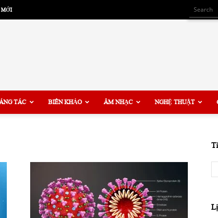
 MỚI
ÁNG TÁC
BIÊN KHẢO
ÂM NHẠC
NGHỆ THUẬT
T
L