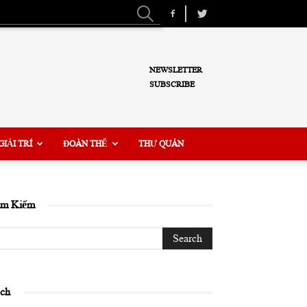
NEWSLETTER
SUBSCRIBE
GIẢI TRÍ
ĐOÀN THỂ
THƯ QUÁN
ìm Kiếm
ịch