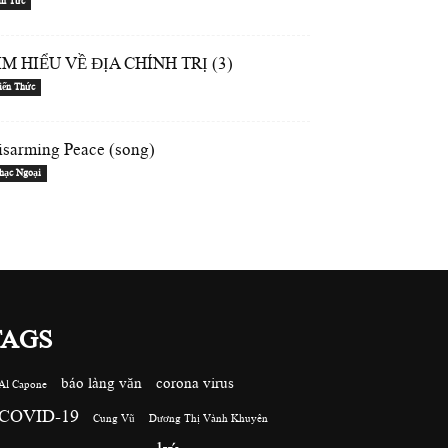
in Tức
ÌM HIỂU VỀ ĐỊA CHÍNH TRỊ (3)
iến Thức
isarming Peace (song)
hạc Ngoại
TAGS
báo làng văn
corona virus
Al Capone
COVID-19
Cung Vũ
Dương Thị Vành Khuyên