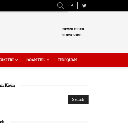
NEWSLETTER
SUBSCRIBE
GIẢI TRÍ
ĐOÀN THỂ
THƯ QUÁN
ìm Kiếm
ịch