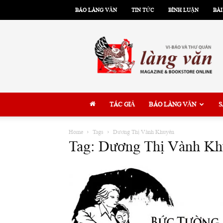
BÁO LÀNG VĂN
TIN TỨC
BÌNH LUẬN
BÀI
Làng
Văn
TÁC GIẢ
BÁO LÀNG VĂN
S
Home
Tags
Dương Thị Vành Khuyên
Tag: Dương Thị Vành K