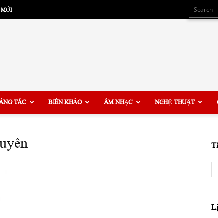
 MỚI
ÁNG TÁC
BIÊN KHẢO
ÂM NHẠC
NGHỆ THUẬT
huyên
T
L