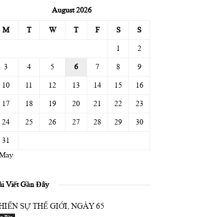
August 2026
M
T
W
T
F
S
S
1
2
3
4
5
6
7
8
9
10
11
12
13
14
15
16
17
18
19
20
21
22
23
24
25
26
27
28
29
30
31
 May
ài Viết Gần Đây
HIẾN SỰ THẾ GIỚI, NGÀY 65