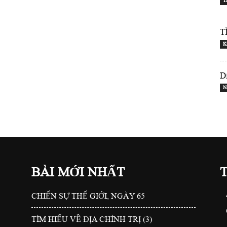
T
T
K
D
N
BÀI MỚI NHẤT
CHIẾN SỰ THẾ GIỚI, NGÀY 65
TÌM HIỂU VỀ ĐỊA CHÍNH TRỊ (3)