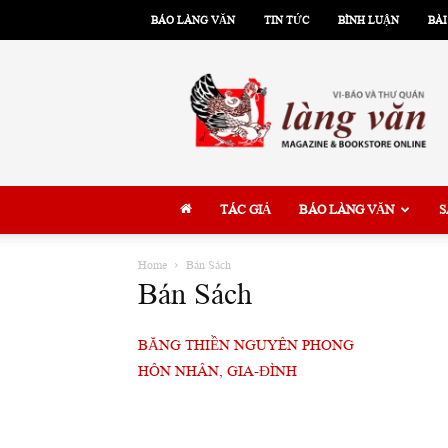
BÁO LÀNG VĂN
TIN TỨC
BÌNH LUẬN
BÀI
Làng
Văn
TÁC GIẢ
BÁO LÀNG VĂN
S
Home
Bán Sách
Bán Sách
BĂNG THIỀN NGUYÊN PHONG
HÔN NHÂN, GIA-ĐÌNH