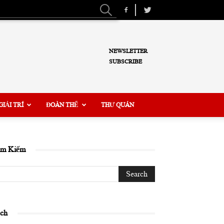
NEWSLETTER
SUBSCRIBE
GIẢI TRÍ
ĐOÀN THỂ
THƯ QUÁN
ìm Kiếm
ịch