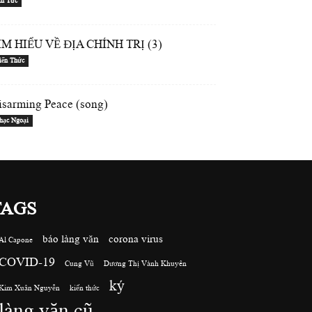
in Tức
ÌM HIỂU VỀ ĐỊA CHÍNH TRỊ (3)
iến Thức
isarming Peace (song)
hạc Ngoại
TAGS
báo làng văn
corona virus
Al Capone
COVID-19
Cung Vũ
Dương Thị Vành Khuyên
ký
Kim Xuân Nguyễn
kiến thức
làng văn cũ