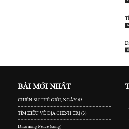
T
T
K
D
N
BÀI MỚI NHẤT
CHIẾN SỰ THẾ GIỚI, NGÀY 65
TÌM HIỂU VỀ ĐỊA CHÍNH TRỊ (3)
Disarming Peace (song)