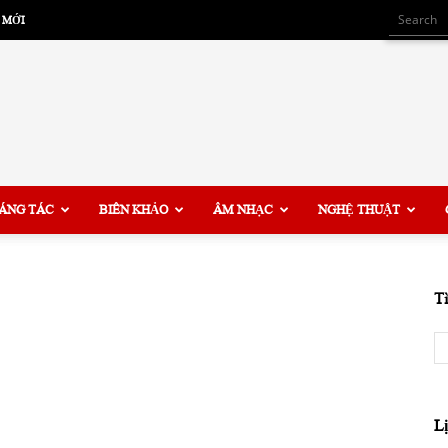
 MỚI
ÁNG TÁC
BIÊN KHẢO
ÂM NHẠC
NGHỆ THUẬT
T
L