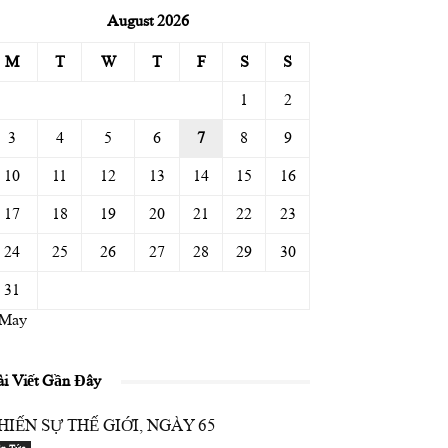
August 2026
M
T
W
T
F
S
S
1
2
3
4
5
6
7
8
9
10
11
12
13
14
15
16
17
18
19
20
21
22
23
24
25
26
27
28
29
30
31
 May
ài Viết Gần Đây
HIẾN SỰ THẾ GIỚI, NGÀY 65