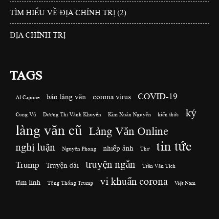
TÌM HIỂU VỀ ĐỊA CHÍNH TRỊ (2)
ĐỊA CHÍNH TRỊ
TAGS
COVID-19
báo làng văn
corona virus
Al Capone
ký
Cung Vũ
Dương Thị Vành Khuyên
Kim Xuân Nguyễn
kiến thức
làng văn cũ
Làng Văn Online
tin tức
nghị luận
nhiếp ảnh
Nguyên Phong
Thơ
truyện ngắn
Trump
Truyện dài
Trần Văn Tích
vi khuẩn corona
tâm linh
Tổng Thống Trump
Việt Nam