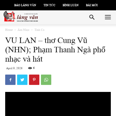
BÁO LÀNG VĂN
TIN TỨC
BÌNH LUẬN
BÀI MỚI
Home
Âm Nhạc
Tình Ca
VU LAN – thơ Cung Vũ
(NHN); Phạm Thanh Ngà phổ
nhạc và hát
6
April 9, 2026