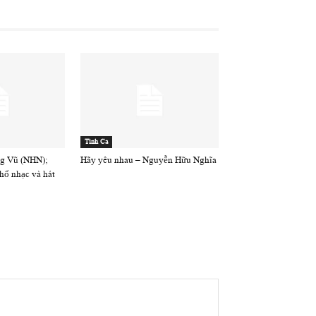
Tình Ca
g Vũ (NHN);
Hãy yêu nhau – Nguyễn Hữu Nghĩa
ổ nhạc và hát