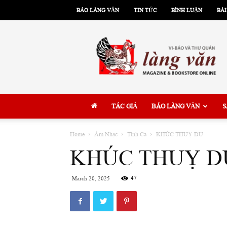
BÁO LÀNG VĂN
TIN TỨC
BÌNH LUẬN
BÀI
Làng
Văn
TÁC GIẢ
BÁO LÀNG VĂN
S
Home
Âm Nhạc
Tình Ca
KHÚC THUỴ DU
KHÚC THUỴ D
47
March 20, 2025