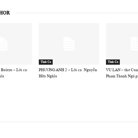
THOR
Tình Ca
Tình Ca
olero – Lời ca:
PHƯƠNG ANH 2 – Lời ca: Nguyễn
VU LAN – thơ Cun
ĩa
Hữu Nghĩa
Phạm Thanh Ngà ph