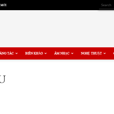
 MỚI
ÁNG TÁC
BIÊN KHẢO
ÂM NHẠC
NGHỆ THUẬT
U