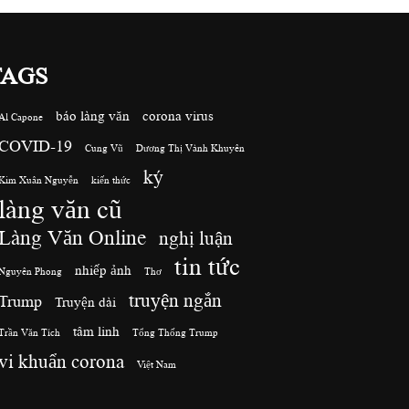
TAGS
báo làng văn
corona virus
Al Capone
COVID-19
Cung Vũ
Dương Thị Vành Khuyên
ký
Kim Xuân Nguyễn
kiến thức
làng văn cũ
Làng Văn Online
nghị luận
tin tức
nhiếp ảnh
Nguyên Phong
Thơ
truyện ngắn
Trump
Truyện dài
tâm linh
Trần Văn Tích
Tổng Thống Trump
vi khuẩn corona
Việt Nam