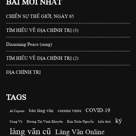
BÀI MỚI NHẤT
CHIẾN SỰ THẾ GIỚI, NGÀY 65
TÌM HIỂU VỀ ĐỊA CHÍNH TRỊ (3)
Disarming Peace (song)
TÌM HIỂU VỀ ĐỊA CHÍNH TRỊ (2)
ĐỊA CHÍNH TRỊ
TAGS
COVID-19
báo làng văn
corona virus
Al Capone
ký
Cung Vũ
Dương Thị Vành Khuyên
Kim Xuân Nguyễn
kiến thức
làng văn cũ
Làng Văn Online