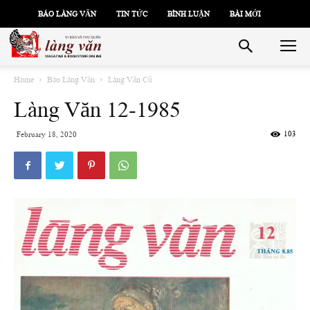
BÁO LÀNG VĂN
TIN TỨC
BÌNH LUẬN
BÀI MỚI
Home
Báo Làng Văn
Làng Văn Cũ
Làng Văn 12-1985
103
February 18, 2020