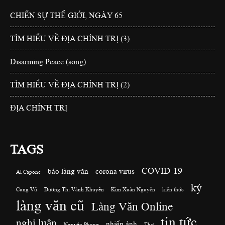
CHIẾN SỰ THẾ GIỚI, NGÀY 65
TÌM HIỂU VỀ ĐỊA CHÍNH TRỊ (3)
Disarming Peace (song)
TÌM HIỂU VỀ ĐỊA CHÍNH TRỊ (2)
ĐỊA CHÍNH TRỊ
TAGS
COVID-19
báo làng văn
corona virus
Al Capone
ký
Cung Vũ
Dương Thị Vành Khuyên
Kim Xuân Nguyễn
kiến thức
làng văn cũ
Làng Văn Online
tin tức
nghị luận
nhiếp ảnh