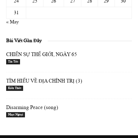
24
25
26
27
28
29
30
31
« May
Bài Viết Gần Đây
CHIẾN SỰ THẾ GIỚI, NGÀY 65
Tin Tức
TÌM HIỂU VỀ ĐỊA CHÍNH TRỊ (3)
Kiến Thức
Disarming Peace (song)
Nhạc Ngoại