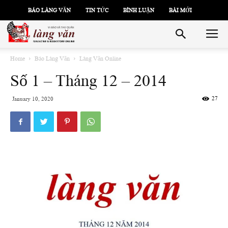
BÁO LÀNG VĂN
TIN TỨC
BÌNH LUẬN
BÀI MỚI
Home
Báo Làng Văn
Làng Văn Online
Số 1 – Tháng 12 – 2014
27
January 10, 2020