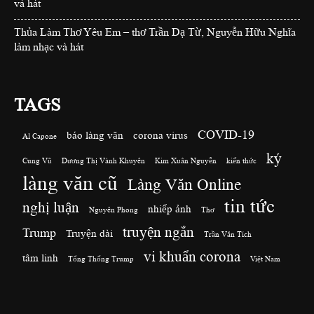
và hát
Thủa Làm Thơ Yêu Em – thơ Trần Dạ Từ, Nguyễn Hữu Nghĩa
làm nhạc và hát
TAGS
COVID-19
báo làng văn
corona virus
Al Capone
ký
Cung Vũ
Dương Thị Vành Khuyên
Kim Xuân Nguyễn
kiến thức
làng văn cũ
Làng Văn Online
tin tức
nghị luận
nhiếp ảnh
Nguyên Phong
Thơ
truyện ngắn
Trump
Truyện dài
Trần Văn Tích
vi khuẩn corona
tâm linh
Tổng Thống Trump
Việt Nam