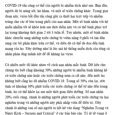
COVID-19 tấn công cơ thể của người bị nhiễm dịch như sau. Ban đầu,
người đó bị nóng sốt, ho khan, và một số triệu chứng khác. Trong giai
đoạn này, virus bắt đầu tấn công gây ra thiệt hại trực tiếp và nhiễm
trùng cho các tế bào trong phổi của nạn nhân. Một số bịnh nhân với hệ
miễn nhiễm tốt sẽ khỏe hơn sau thời điểm này và có thể bình phục trở
lại trong khoảng thời gian 2 tới 3 tuần lễ. Tuy nhiên, một số bịnh nhân
khác chuyển sang những triệu chứng bị viêm nặng ở phổi và lan dần
sang các bộ phận khác trên cơ thể, và điều đó có thể đe dọa đến tính
mạng của họ. Đây dường như là lúc mà hệ thống miễn dịch của từng cá
nhân phản ứng mãnh liệt để đề kháng lại virus.
Có nhiều mức độ khác nhau về cách nạn nhân mắc bịnh. Dữ liệu cho
chúng tôi biết rằng khoảng 50% những người bị nhiễm bịnh không hề
có triệu chứng nào hoặc các triệu chứng xem ra rất nhẹ, đến mức họ
không biết rằng họ đã nhiễm COVID-19. Trong số 50% còn lại, ước
tính có khoảng 30% phát triển các triệu chứng có thể từ nhẹ đến trung
bình, họ có thể khỏe lại sau một thời gian điều dưỡng. Số nạn nhân
20% cuối cùng, chính là những người phát triển các triệu chứng tai hại
nghiêm trọng và những người này phải nhập viện để điều trị. Đây
chính là những con số mà người ta liệt kê vào dạng “Nghiêm Trọng và
Nguy Kịch – Serious and Critical” ở các bản báo cáo. Tỷ lệ tử vong ở