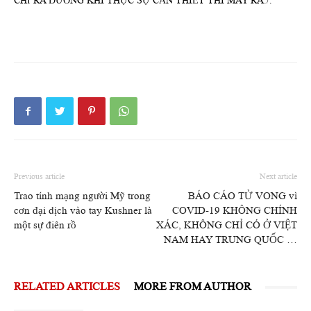
CHỈ RA ĐƯỜNG KHI THỰC SỰ CẦN THIẾT THÌ MAY RA./.
Previous article
Next article
Trao tính mạng người Mỹ trong
BÁO CÁO TỬ VONG vì
cơn đại dịch vào tay Kushner là
COVID-19 KHÔNG CHÍNH
một sự điên rồ
XÁC, KHÔNG CHỈ CÓ Ở VIỆT
NAM HAY TRUNG QUỐC …
RELATED ARTICLES
MORE FROM AUTHOR