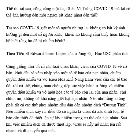
Thế thì tại sao, cũng cùng một loại Siêu Vi Trùng COVID-19 mà lại có
thể ảnh hưởng đến mỗi người rất khác nhau đến thế?
Tại sao COVID-19 giết một số người nhưng lại không có bất kỳ ảnh
hưởng gì đến một số người khác, khiến họ không cảm thấy hoặc không
hề biết rằng họ đã bị nhiễm bệnh?
Theo Tiến Sĩ Edward Jones-Lopez của trường Đại Học USC phân tích:
Cũng giống như tất cả các loại virus khác, virus của COVID-19 về cơ
bản, khởi đầu sẽ xâm nhập vào một số tế bào của nạn nhân, chiếm
quyền điều khiển và Vô Hiệu Hóa Khả Năng Làm Việc của các tế bào
đó, rồi cứ thế, chúng mau chóng tiếp tục việc bành trướng và chiếm
quyền điều khiển và vô hiệu hóa các tế bào còn lại của nạn nhân, chứ
chính nó, không có khả năng giết hại nạn nhân. Nên nhớ rằng không
phải tất cả các thứ phơi nhiễm đều dẫn đến nhiễm dịch “Dương Tính”.
Nếu nhiễm dịch xảy ra, điều đó có nghĩa là virus đã xác định loại tế
bào cần thiết để thiết lập sự lây nhiễm trong cơ thể của nạn nhân. Sau
khi việc nhiễm dịch đã được thiết lập, virus sẽ nẩy nở nhân lên rất
nhanh và di chuyển qua máu.