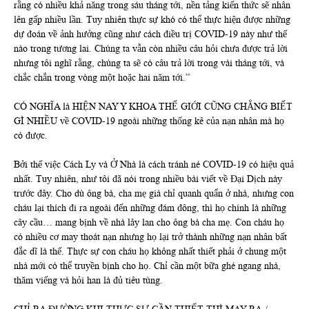
rằng có nhiều khả năng trong sáu tháng tới, nền tảng kiến thức sẽ nhân
lên gấp nhiều lần. Tuy nhiên thực sự khó có thể thực hiện được những
dự đoán về ảnh hưởng cũng như cách điều trị COVID-19 này như thế
nào trong tương lai. Chúng ta vẫn còn nhiều câu hỏi chưa được trả lời
nhưng tôi nghĩ rằng, chúng ta sẽ có câu trả lời trong vài tháng tới, và
chắc chắn trong vòng một hoặc hai năm tới.”
CÓ NGHĨA là HIỆN NAY Y KHOA THẾ GIỚI CŨNG CHẲNG BIẾT
GÌ NHIỀU về COVID-19 ngoài những thống kê của nạn nhân mà họ
có được.
Bởi thế việc Cách Ly và Ở Nhà là cách tránh né COVID-19 có hiệu quả
nhất. Tuy nhiên, như tôi đã nói trong nhiều bài viết về Đại Dịch này
trước đây. Cho dù ông bà, cha mẹ già chỉ quanh quẩn ở nhà, nhưng con
cháu lại thích đi ra ngoài đến những đám đông, thì họ chính là những
cây cầu… mang bịnh về nhà lây lan cho ông bà cha mẹ. Con cháu họ
có nhiều cơ may thoát nạn nhưng họ lại trở thành những nạn nhân bất
đắc dĩ là thế. Thực sự con cháu họ không nhất thiết phải ở chung một
nhà mới có thể truyền bịnh cho họ. Chỉ cần một bữa ghé ngang nhà,
thăm viếng và hỏi han là đủ tiêu tùng.