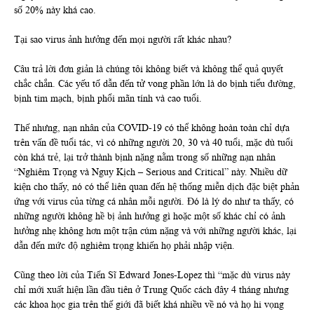
số 20% này khá cao.
Tại sao virus ảnh hưởng đến mọi người rất khác nhau?
Câu trả lời đơn giản là chúng tôi không biết và không thể quả quyết
chắc chắn. Các yếu tố dẫn đến tử vong phần lớn là do bịnh tiểu đường,
bịnh tim mạch, bịnh phổi mãn tính và cao tuổi.
Thế nhưng, nạn nhân của COVID-19 có thể không hoàn toàn chỉ dựa
trên vấn đề tuổi tác, vì có những người 20, 30 và 40 tuổi, mặc dù tuổi
còn khá trẻ, lại trở thành bịnh nặng nằm trong số những nạn nhân
“Nghiêm Trọng và Nguy Kịch – Serious and Critical” này. Nhiều dữ
kiện cho thấy, nó có thể liên quan đến hệ thống miễn dịch đặc biệt phản
ứng với virus của từng cá nhân mỗi người. Đó là lý do như ta thấy, có
những người không hề bị ảnh hưởng gì hoặc một số khác chỉ có ảnh
hưởng nhẹ không hơn một trận cúm nặng và với những người khác, lại
dẫn đến mức độ nghiêm trọng khiến họ phải nhập viện.
Cũng theo lời của Tiến Sĩ Edward Jones-Lopez thì “mặc dù virus này
chỉ mới xuất hiện lần đầu tiên ở Trung Quốc cách đây 4 tháng nhưng
các khoa học gia trên thế giới đã biết khá nhiều về nó và họ hi vọng