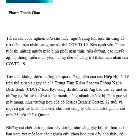
. Phạm Thanh Giao
Tất cả các cuộc nghiên cứu cho thấy, người càng lớn tuổi thì càng dễ
trở thành nạn nhân trong tay sát thủ COVID-19. Bên cạnh vấn đề cao
tuổi thì những người mắc bịnh phổi mãn tính, tiểu đường, cao huyết
áp, hệ thống miễn dịch yếu,.. cũng đều dễ dàng trở thành nạn nhân của
COVID-19.
Tuy thế, không thiếu những kết quả thử nghiệm của các Hiệp Hội Y Tế
trên thế giới và ngay cả của Trung Tâm Kiểm Soát và Phòng Ngừa
Dịch Bệnh (CDC) ở Hoa Kỳ, cũng đã đưa ra những báo cáo về một số
những người trẻ tuổi và khỏe mạnh, cũng nhanh chóng bị đánh gục và
mất mạng, như trường hợp của cô Jéssica Beatriz Cortez, 32 tuổi và
một cô gái trẻ khác làm việc cho một công ty bào chế dược phẩm chỉ
mới 25 tuổi từ La Quinta.
Những cái chết thương tâm này dường như càng gây bối rối hơn khi
bạn xem xét một loạt các nghiên cứu khoa học mới đây cho thấy, có