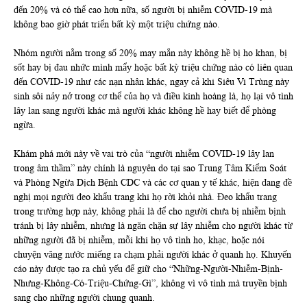
đến 20% và có thể cao hơn nữa, số người bị nhiễm COVID-19 mà
không bao giờ phát triển bất kỳ một triệu chứng nào.
Nhóm người nằm trong số 20% may mắn này không hề bị ho khan, bị
sốt hay bị đau nhức mình mẩy hoặc bất kỳ triệu chứng nào có liên quan
đến COVID-19 như các nạn nhân khác, ngay cả khi Siêu Vi Trùng này
sinh sôi nảy nở trong cơ thể của họ và điều kinh hoàng là, họ lại vô tình
lây lan sang người khác mà người khác không hề hay biết để phòng
ngừa.
Khám phá mới này về vai trò của “người nhiễm COVID-19 lây lan
trong âm thầm” này chính là nguyên do tại sao Trung Tâm Kiểm Soát
và Phòng Ngừa Dịch Bệnh CDC và các cơ quan y tế khác, hiện đang đề
nghị mọi người đeo khẩu trang khi họ rời khỏi nhà. Đeo khẩu trang
trong trường hợp này, không phải là để cho người chưa bị nhiễm bịnh
tránh bị lây nhiễm, nhưng là ngăn chặn sự lây nhiễm cho người khác từ
những người đã bị nhiễm, mỗi khi họ vô tình ho, khạc, hoặc nói
chuyện văng nước miếng ra chạm phải người khác ở quanh họ. Khuyến
cáo này được tạo ra chủ yếu để giữ cho “Những-Người-Nhiễm-Bịnh-
Nhưng-Không-Có-Triệu-Chứng-Gì”, không vì vô tình mà truyền bịnh
sang cho những người chung quanh.