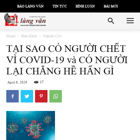
BÁO LÀNG VĂN
TIN TỨC
BÌNH LUẬN
BÀI MỚI
Home
Biên Khảo
Nghiên Cứu
TẠI SAO CÓ NGƯỜI CHẾT
VÌ COVID-19 và CÓ NGƯỜI
LẠI CHẲNG HỀ HẤN GÌ
17
April 6, 2020