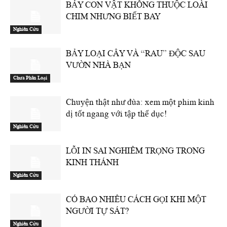
BẢY CON VẬT KHÔNG THUỘC LOÀI
CHIM NHƯNG BIẾT BAY
Nghiên Cứu
BẢY LOẠI CÂY VÀ “RAU” ĐỘC SAU
VƯỜN NHÀ BẠN
Chưa Phân Loại
Chuyện thật như đùa: xem một phim kinh
dị tốt ngang với tập thể dục!
Nghiên Cứu
LỖI IN SAI NGHIÊM TRỌNG TRONG
KINH THÁNH
Nghiên Cứu
CÓ BAO NHIÊU CÁCH GỌI KHI MỘT
NGƯỜI TỰ SÁT?
Nghiên Cứu