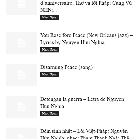
d’anniversaire; Thơ và lời Pháp: Cung Vũ
NHN;...
Nhạc Ngoại
You Rose fore Peace (New Orleans jazz) –
Lyrics by Nguyen Huu Nghia
Nhạc Ngoại
Disarming Peace (song)
Nhạc Ngoại
Detengan la guerra – Letra de Nguyen
Huu Nghia
Nhạc Ngoại
Đêm sinh nhật – Lời Việt-Pháp: Nguyễn
Hữu Nghĩa; nhạc: Phạm Thanh Ngà; Thế...