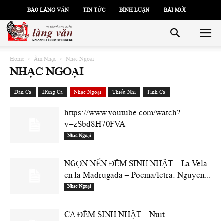
BÁO LÀNG VĂN
TIN TỨC
BÌNH LUẬN
BÀI MỚI
Home
Âm Nhạc
Nhạc Ngoại
NHẠC NGOẠI
Dân Ca
Hùng Ca
Nhạc Ngoại
Thiếu Nhi
Tình Ca
https://www.youtube.com/watch?
v=zSbd8H70FVA
Nhạc Ngoại
NGỌN NẾN ĐÊM SINH NHẬT – La Vela
en la Madrugada – Poema/letra: Nguyen...
Nhạc Ngoại
CA ĐÊM SINH NHẬT – Nuit