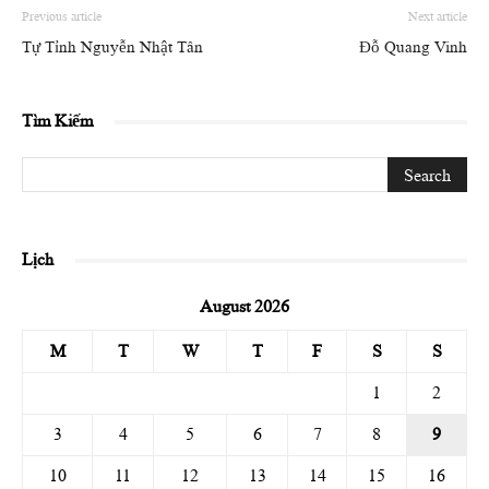
Previous article
Next article
Tự Tỉnh Nguyễn Nhật Tân
Đỗ Quang Vinh
Tìm Kiếm
Lịch
August 2026
M
T
W
T
F
S
S
1
2
3
4
5
6
7
8
9
10
11
12
13
14
15
16