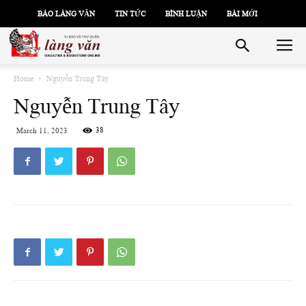
BÁO LÀNG VĂN
TIN TỨC
BÌNH LUẬN
BÀI MỚI
Home
Nguyễn Trung Tây
Nguyễn Trung Tây
38
March 11, 2023