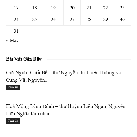
17
18
19
20
21
22
23
24
25
26
27
28
29
30
31
« May
Bài Viết Gần Đây
Gửi Người Cuối Bể – thơ Nguyễn thị Thiên Hương và
Cung Vũ, Nguyễn...
Tình Ca
Hoá Mộng Lênh Đênh – thơ Huỳnh Liễu Ngạn, Nguyễn
Hữu Nghĩa làm nhạc...
Tình Ca