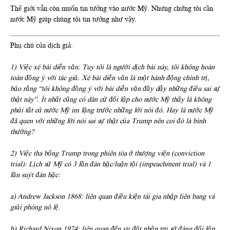
Thế giới vẫn còn muốn tin tưởng vào nước Mỹ. Nhưng chứng tôi cần
nước Mỹ giúp chúng tôi tin tưởng như vậy.
Phụ chú của dịch giả:
1) Việc xé bài diễn văn: Tuy tôi là người dịch bài này, tôi không hoàn
toàn đồng ý với tác giả. Xé bài diễn văn là một hành động chính trị,
bảo rằng “tôi không đồng ý với bài diễn văn đầy dẫy những điều sai sự
thật này”. Ít nhất cũng có dân cử đối lập cho nước Mỹ thấy là không
phải tất cả nước Mỹ im lặng trước những lời nói đó. Hay là nước Mỹ
đã quen với những lời nói sai sự thật của Trump nên coi đó là bình
thường?
2) Việc tha bổng Trump trong phiên tòa ở thượng viện (conviction
trial): Lịch sử Mỹ có 3 lần đàn hặc/luận tội (impeachment trial) và 1
lần suýt đàn hặc:
a) Andrew Jackson 1868: liên quan điều kiện tái gia nhập liên bang và
giải phóng nô lệ.
b) Richard Nixon 1974: liên quan đến vụ đột nhập trụ sở đàng đối lập