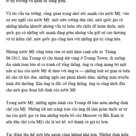
tế thị trường và quân sự đáng gờm.
Và tôi vẫn tin tưởng, cũng quan trọng như sức mạnh của nước Mỹ, vào
sự suy nghĩ của nước Mỹ: một siêu cường dân chủ, một quốc gia có
những khiếm khuyết nhưng vẫn tự luôn sửa chữa để hoàn thiện, một
quốc gia có những sức mạnh đáng gờm nhưng vẫn giữ sự cao thượng
và tự kiềm chế, một quốc gia cộng hòa với những giá trị cộng hòa.
Nhưng nước Mỹ cũng luôn còn có một khía cạnh xấu xí. Tháng
06/2015, khi Trump từ cầu thang dát vàng ở Trump Tower, đi xuống
đại sảnh loan báo sẽ ra tranh cử tổng thống, ông ta cũng mang bộ mặt
xấu xí kia của nước Mỹ đi theo với ông ta — những luật sư gian tà biện
hộ cho xã hội đen, những ngôi sao phim khiêu dâm, những màn truyền
hình đời thường. Khi ông ta đắc cử tổng thống, ông ta cũng khởi đầu
cho một giai đoạn bất định của nước Mỹ.
Trong nước Mỹ, những ngôn hành của Trump đã bào mòn những định
chế của Mỹ. Những lời nói trâng tráo của ông đã làm giảm thiểu sự tự
tin của quốc gia và làm những tuyên bố của Moscow và Bắc Kinh là
nền dân chủ (của Mỹ) chỉ là trò hề, trở thành có giá trị hơn.
Tác động lên thế giới bên ngoài cũng không khá hơn. Những định kiến