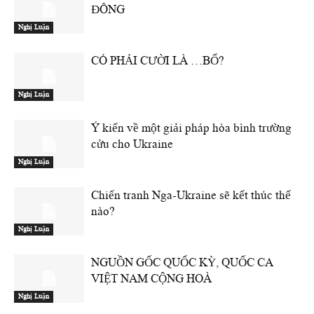
ĐÔNG
Nghị Luận
CÓ PHẢI CƯỜI LÀ …BỔ?
Nghị Luận
Ý kiến về một giải pháp hòa bình trường
cửu cho Ukraine
Nghị Luận
Chiến tranh Nga-Ukraine sẽ kết thúc thế
nào?
Nghị Luận
NGUỒN GỐC QUỐC KỲ, QUỐC CA
VIỆT NAM CỘNG HOÀ
Nghị Luận