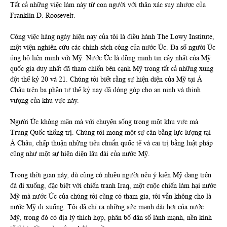
Tất cả những việc làm này từ con người với thân xác suy nhược của
Franklin D. Roosevelt.
Công việc hàng ngày hiện nay của tôi là điều hành The Lowy Institute,
một viện nghiên cứu các chính sách công của nước Úc. Đa số người Úc
ủng hộ liên minh với Mỹ. Nước Úc là đồng minh tin cậy nhất của Mỹ:
quốc gia duy nhất đã tham chiến bên cạnh Mỹ trong tất cả những xung
đột thế kỷ 20 và 21. Chúng tôi biết rằng sự hiện diện của Mỹ tại Á
Châu trên ba phần tư thế kỷ nay đã đóng góp cho an ninh và thịnh
vượng của khu vực này.
Người Úc không mặn mà với chuyện sống trong một khu vực mà
Trung Quốc thống trị. Chúng tôi mong một sự cân bằng lực lượng tại
Á Châu, chấp thuận những tiêu chuẩn quốc tế và cai trị bằng luật pháp
cũng như một sự hiện diện lâu dài của nước Mỹ.
Trong thời gian này, dù cũng có nhiều người nêu ý kiến Mỹ đang trên
đà đi xuống, đặc biệt với chiến tranh Iraq, một cuộc chiến làm hại nước
Mỹ mà nước Úc của chúng tôi cũng có tham gia, tôi vẫn không cho là
nước Mỹ đi xuống. Tôi đã chỉ ra những sức mạnh dài hơi của nước
Mỹ, trong đó có địa lý thích hợp, phân bố dân số lành mạnh, nền kinh