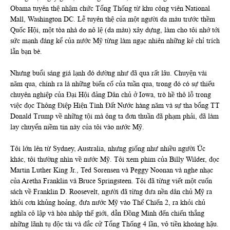
Obama tuyên thệ nhậm chức Tổng Thống từ khu công viên National
Mall, Washington DC. Lễ tuyên thệ của một người da màu trước thềm
Quốc Hội, một tòa nhà do nô lệ (da màu) xây dựng, làm cho tôi nhớ tới
sức mạnh đáng kể của nước Mỹ từng làm ngạc nhiên những kẻ chỉ trích
lẫn bạn bè.
Nhưng buổi sáng giá lạnh đó dường như đã qua rất lâu. Chuyện vài
năm qua, chính ra là những biến cố của tuần qua, trong đó có sự thiếu
chuyên nghiệp của Đại Hội đảng Dân chủ ở Iowa, trò hề thô lỗ trong
việc đọc Thông Điệp Hiện Tình Đất Nước hàng năm và sự tha bổng TT
Donald Trump về những tội mà ông ta đơn thuần đã phạm phải, đã làm
lay chuyển niềm tin này của tôi vào nước Mỹ.
Tôi lớn lên từ Sydney, Australia, nhưng giống như nhiều người Úc
khác, tôi thường nhìn về nước Mỹ. Tôi xem phim của Billy Wilder, đọc
Martin Luther King Jr., Ted Sorensen và Peggy Noonan và nghe nhạc
của Aretha Franklin và Bruce Springsteen. Tôi đã từng viết một cuốn
sách về Franklin D. Roosevelt, người đã từng đưa nền dân chủ Mỹ ra
khỏi cơn khủng hoảng, đưa nước Mỹ vào Thế Chiến 2, ra khỏi chủ
nghĩa cô lập và hòa nhập thế giới, dẫn Đồng Minh đến chiến thắng
những lãnh tụ độc tài và đắc cử Tổng Thống 4 lần, vô tiền khoáng hậu.