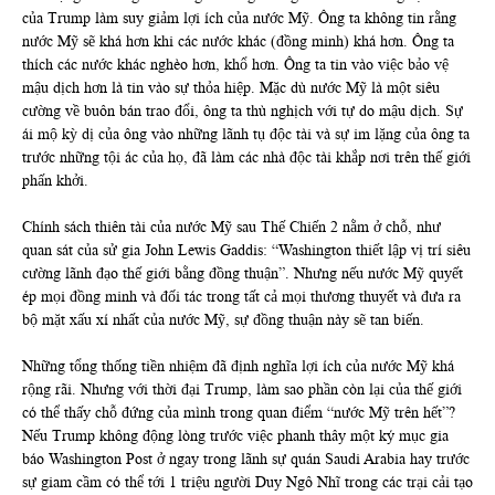
của Trump làm suy giảm lợi ích của nước Mỹ. Ông ta không tin rằng
nước Mỹ sẽ khá hơn khi các nước khác (đồng minh) khá hơn. Ông ta
thích các nước khác nghèo hơn, khổ hơn. Ông ta tin vào việc bảo vệ
mậu dịch hơn là tin vào sự thỏa hiệp. Mặc dù nước Mỹ là một siêu
cường về buôn bán trao đổi, ông ta thù nghịch với tự do mậu dịch. Sự
ái mộ kỳ dị của ông vào những lãnh tụ độc tài và sự im lặng của ông ta
trước những tội ác của họ, đã làm các nhà độc tài khắp nơi trên thế giới
phấn khởi.
Chính sách thiên tài của nước Mỹ sau Thế Chiến 2 nằm ở chỗ, như
quan sát của sử gia John Lewis Gaddis: “Washington thiết lập vị trí siêu
cường lãnh đạo thế giới bằng đồng thuận”. Nhưng nếu nước Mỹ quyết
ép mọi đồng minh và đối tác trong tất cả mọi thương thuyết và đưa ra
bộ mặt xấu xí nhất của nước Mỹ, sự đồng thuận này sẽ tan biến.
Những tổng thống tiền nhiệm đã định nghĩa lợi ích của nước Mỹ khá
rộng rãi. Nhưng với thời đại Trump, làm sao phần còn lại của thế giới
có thể thấy chỗ đứng của mình trong quan điểm “nước Mỹ trên hết”?
Nếu Trump không động lòng trước việc phanh thây một ký mục gia
báo Washington Post ở ngay trong lãnh sự quán Saudi Arabia hay trước
sự giam cầm có thể tới 1 triệu người Duy Ngô Nhĩ trong các trại cải tạo