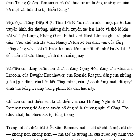
(của Trung Quốc), làm sao ai có thể thực sự tin là ông ta sẽ quan tâm
tới một vài hòn đảo tại Biển Đông?
Việc đọc Thông Điệp Hiện Tình Đất Nước tuần trước – một phiên bản
truyền hình đời thường, những điều xuyên tạc hài hước và thô lỗ khi
nói về Lực Lượng Không Gian, bi hài kịch Rush Limbaugh – rất phản
cảm. Việc chủ tịch Hạ Viện Nancy Pelosi xé bài diễn văn của tổng
thống cũng vậy. Tôi rất buồn khi một lãnh tụ nổi trội như bà ấy lại tự
để cuốn hút vào khung cảnh điên cuồng này.
Và điều còn đáng buồn hơn là cảnh đảng Cộng Hòa, đảng của Abraham
Lincoln, của Dwight Eisenhower, của Ronald Reagan, đảng của những
giá trị gia đình, của liên kết đồng minh, của tự do thương mại, đã quyết
định tha bổng Trump trong phiên tòa đàn hặc này.
Chỉ còn có một điểm son là bài diễn văn của Thượng Nghị Sĩ Mitt
Romney trong đó ông ta tuyên bố ông sẽ là thượng nghị sĩ Cộng Hòa
(duy nhất) bỏ phiếu kết tội tổng thống.
Trong lời kết thúc bài diễn văn, Romney nói: “Tôi sẽ chỉ là một cái tên
— không hơn không kém — mà thế hệ tương lai của nước Mỹ nhìn vào