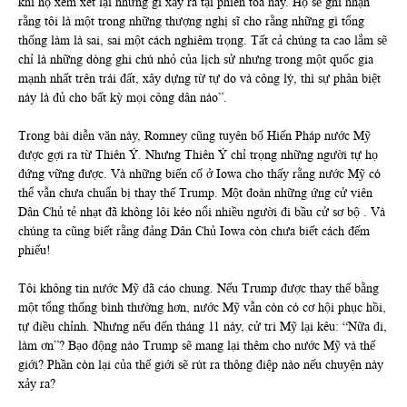
khi họ xem xét lại những gì xảy ra tại phiên tòa này. Họ sẽ ghi nhận
rằng tôi là một trong những thượng nghị sĩ cho rằng những gì tổng
thống làm là sai, sai một cách nghiêm trọng. Tất cả chúng ta cao lắm sẽ
chỉ là những dòng ghi chú nhỏ của lịch sử nhưng trong một quốc gia
mạnh nhất trên trái đất, xây dựng từ tự do và công lý, thì sự phân biệt
này là đủ cho bất kỳ mọi công dân nào”.
Trong bài diễn văn này, Romney cũng tuyên bố Hiến Pháp nước Mỹ
được gợi ra từ Thiên Ý. Nhưng Thiên Ý chỉ trọng những người tự họ
đứng vững được. Và những biến cố ở Iowa cho thấy rằng nước Mỹ có
thể vẫn chưa chuẩn bị thay thế Trump. Một đoàn những ứng cử viên
Dân Chủ tẻ nhạt đã không lôi kéo nổi nhiều người đi bầu cử sơ bộ . Và
chúng ta cũng biết rằng đảng Dân Chủ Iowa còn chưa biết cách đếm
phiếu!
Tôi không tin nước Mỹ đã cáo chung. Nếu Trump được thay thế bằng
một tổng thống bình thường hơn, nước Mỹ vẫn còn có cơ hội phục hồi,
tự điều chỉnh. Nhưng nếu đến tháng 11 này, cử tri Mỹ lại kêu: “Nữa đi,
làm ơn”? Bạo động nào Trump sẽ mang lại thêm cho nước Mỹ và thế
giới? Phần còn lại của thế giới sẽ rút ra thông điệp nào nếu chuyện này
xảy ra?