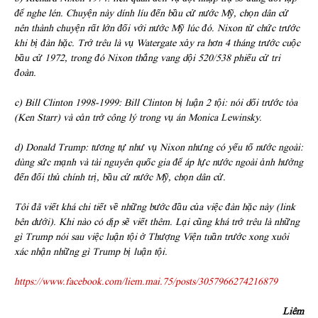
để nghe lén. Chuyện này dính líu đến bầu cử nước Mỹ, chọn dân cử
nên thành chuyện rất lớn đối với nước Mỹ lúc đó. Nixon từ chức trước
khi bị đàn hặc. Trớ trêu là vụ Watergate xảy ra hơn 4 tháng trước cuộc
bầu cử 1972, trong đó Nixon thắng vang dội 520/538 phiếu cử tri
đoàn.
c) Bill Clinton 1998-1999: Bill Clinton bị luận 2 tội: nói dối trước tòa
(Ken Starr) và cản trở công lý trong vụ án Monica Lewinsky.
d) Donald Trump: tương tự như vụ Nixon nhưng có yếu tố nước ngoài:
dùng sức mạnh và tài nguyên quốc gia để áp lực nước ngoài ảnh hưởng
đến đối thủ chính trị, bầu cử nước Mỹ, chọn dân cử.
Tôi đã viết khá chi tiết về những bước đầu của việc đàn hặc này (link
bên dưới). Khi nào có dịp sẽ viết thêm. Lại cũng khá trớ trêu là những
gì Trump nói sau việc luận tội ở Thượng Viện tuần trước xong xuôi
xác nhận những gì Trump bị luận tội.
https://www.facebook.com/liem.mai.75/posts/3057966274216879
Liêm