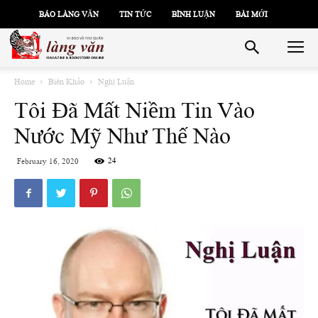
BÁO LÀNG VĂN
TIN TỨC
BÌNH LUẬN
BÀI MỚI
Home
Biên Khảo
Nghị Luận
Tôi Đã Mất Niềm Tin Vào
Nước Mỹ Như Thế Nào
24
February 16, 2020