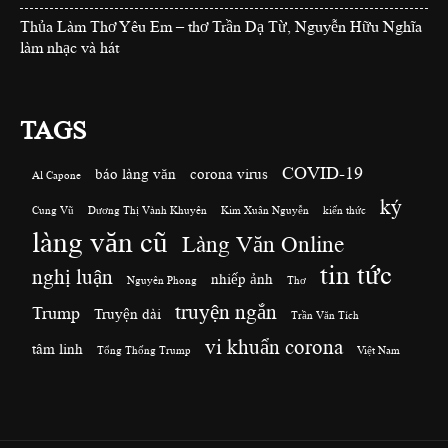
Thủa Làm Thơ Yêu Em – thơ Trần Dạ Từ, Nguyễn Hữu Nghĩa
làm nhạc và hát
TAGS
COVID-19
báo làng văn
corona virus
Al Capone
ký
Cung Vũ
Dương Thị Vành Khuyên
Kim Xuân Nguyễn
kiến thức
làng văn cũ
Làng Văn Online
tin tức
nghị luận
nhiếp ảnh
Nguyên Phong
Thơ
truyện ngắn
Trump
Truyện dài
Trần Văn Tích
vi khuẩn corona
tâm linh
Tổng Thống Trump
Việt Nam