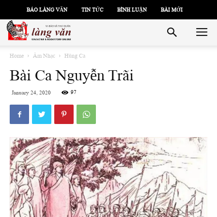
BÁO LÀNG VĂN
TIN TỨC
BÌNH LUẬN
BÀI MỚI
Home
Âm Nhạc
Hùng Ca
Bài Ca Nguyễn Trãi
97
January 24, 2020