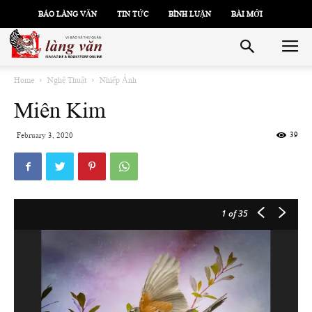
BÁO LÀNG VĂN
TIN TỨC
BÌNH LUẬN
BÀI MỚI
Home
Nghệ Thuật
Nhiếp Ảnh
Miên Kim
39
February 3, 2020
1
of 35