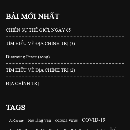
BÀI MỚI NHẤT
CHIẾN SỰ THẾ GIỚI, NGÀY 65
TÌM HIỂU VỀ ĐỊA CHÍNH TRỊ (3)
Disarming Peace (song)
TÌM HIỂU VỀ ĐỊA CHÍNH TRỊ (2)
ĐỊA CHÍNH TRỊ
TAGS
COVID-19
báo làng văn
corona virus
Al Capone
ký