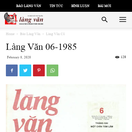
BÁO LÀNG VĂN
TIN TỨC
BÌNH LUẬN
BÀI MỚI
Home
Báo Làng Văn
Làng Văn Cũ
Làng Văn 06-1985
128
February 8, 2020