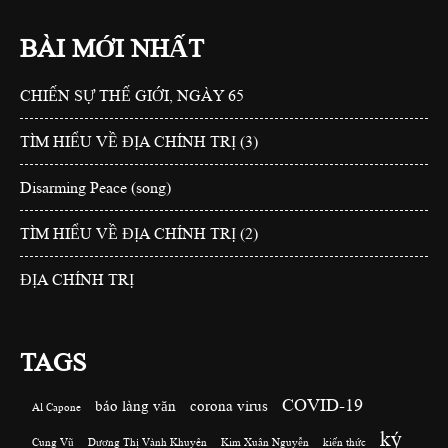
BÀI MỚI NHẤT
CHIẾN SỰ THẾ GIỚI, NGÀY 65
TÌM HIỂU VỀ ĐỊA CHÍNH TRỊ (3)
Disarming Peace (song)
TÌM HIỂU VỀ ĐỊA CHÍNH TRỊ (2)
ĐỊA CHÍNH TRỊ
TAGS
COVID-19
báo làng văn
corona virus
Al Capone
ký
Cung Vũ
Dương Thị Vành Khuyên
Kim Xuân Nguyễn
kiến thức