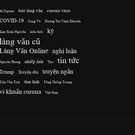
báo làng văn
corona virus
Al Capone
COVID-19
Cung Vũ
Dương Thị Vành Khuyên
ký
Kim Xuân Nguyễn
kiến thức
làng văn cũ
Làng Văn Online
nghị luận
tin tức
nhiếp ảnh
Nguyên Phong
Thơ
truyện ngắn
Trump
Truyện dài
tâm linh
Trần Văn Tích
Tổng Thống Trump
vi khuẩn corona
Việt Nam