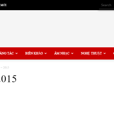
 MỚI
ÁNG TÁC
BIÊN KHẢO
ÂM NHẠC
NGHỆ THUẬT
 – 2015
2015