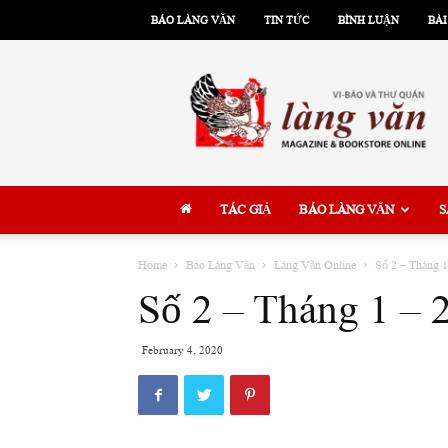
BÁO LÀNG VĂN
TIN TỨC
BÌNH LUẬN
BÀI
Làng
Văn
TÁC GIẢ
BÁO LÀNG VĂN
S
Home
Báo Làng Văn
Làng Văn Online
Số 2 – Tháng 1
Số 2 – Tháng 1 – 
February 4, 2020