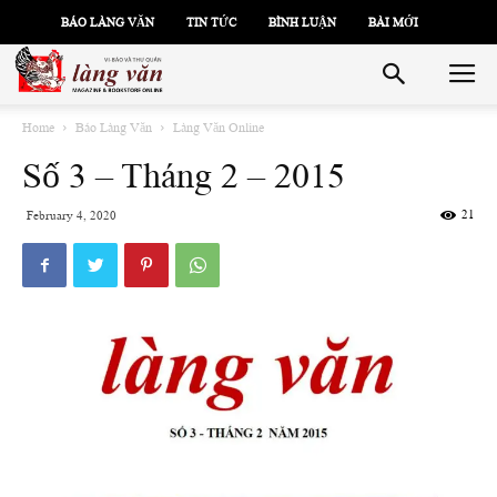
BÁO LÀNG VĂN
TIN TỨC
BÌNH LUẬN
BÀI MỚI
Home
Báo Làng Văn
Làng Văn Online
Số 3 – Tháng 2 – 2015
21
February 4, 2020