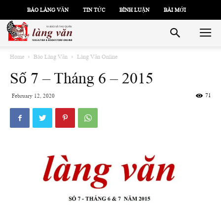
BÁO LÀNG VĂN
TIN TỨC
BÌNH LUẬN
BÀI MỚI
Home
Báo Làng Văn
Làng Văn Online
Số 7 – Tháng 6 – 2015
71
February 12, 2020