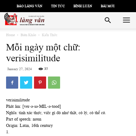
BÁO LÀNG VĂN
TIN TỨC
BÌNH LUẬN
BÀI MỚI
Home
Biên Khảo
Kiến Thức
Mỗi ngày một chữ:
verisimilitude
35
January 27, 2024
verisimilitude
Phát âm: [ver-ə-sə-MIL-ə-tood]
Nghĩa: tính xác thực; việc gì đó như thật, có lý, có thể có.
Part of speech: noun
Origin: Latin, 16th century
1.