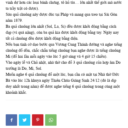
vinh dự hơn các loại bánh chưng, tô hủ tíu… lớn nhất thế giới mà nước
ta trầy trật có được).
Sáu quả chuông này được đúc tại Pháp và mang qua treo tại Sài Gòn
năm 1879.
Ba quả chuông lớn nhất (Sol, La, Si) đều được khởi động bằng cách
đạp (vì quá nặng), còn ba quả kia được khởi động bằng tay. Ngày nay
tất cả chuông đều được khởi động bằng điện.
Nếu bạn tình cờ dạo bước qua Vương Cung Thánh đường và nghe tiếng
chuông đổ dồn, chắc chắn tiếng chuông bạn nghe được là tiếng chuông
Mi (đổ hai lần mỗi ngày vào lúc 5 giờ sáng và 4 giờ 15 chiều).
Vào ngày lễ và Chủ nhật, nhà thờ cho đổ 3 quả chuông của hợp âm Do
trưởng là Do, Mi, Sol.
Muốn nghe 6 quả chuông đổ một lúc, bạn cần có mặt tại Nhà thờ Đức
Bà vào lúc 12h khuya ngày Thiên Chúa Giáng Sinh 24/12 (đó là dịp
duy nhất trong năm) để được nghe tiếng 6 quả chuông trong cùng một
khoảnh khắc.