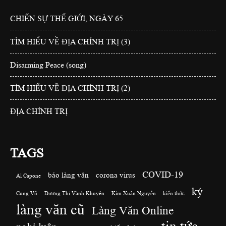
CHIẾN SỰ THẾ GIỚI, NGÀY 65
TÌM HIỂU VỀ ĐỊA CHÍNH TRỊ (3)
Disarming Peace (song)
TÌM HIỂU VỀ ĐỊA CHÍNH TRỊ (2)
ĐỊA CHÍNH TRỊ
TAGS
COVID-19
báo làng văn
corona virus
Al Capone
ký
Cung Vũ
Dương Thị Vành Khuyên
Kim Xuân Nguyễn
kiến thức
làng văn cũ
Làng Văn Online