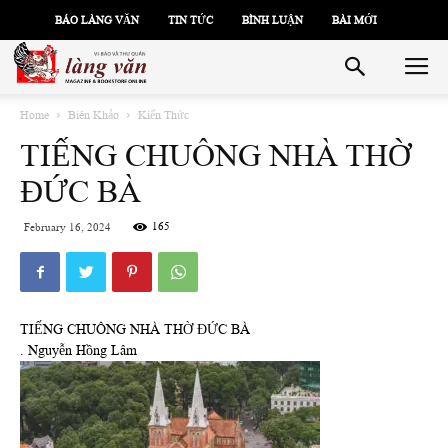
BÁO LÀNG VĂN
TIN TỨC
BÌNH LUẬN
BÀI MỚI
Home
Biên Khảo
Kiến Thức
TIẾNG CHUÔNG NHÀ THỜ
ĐỨC BÀ
165
February 16, 2024
TIẾNG CHUÔNG NHÀ THỜ ĐỨC BÀ
. Nguyễn Hồng Lâm