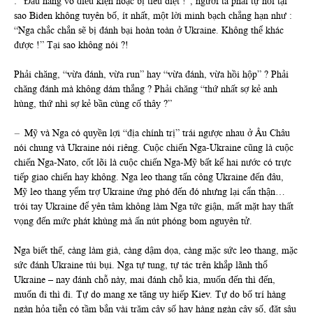
: “Đầu hàng vô điều kiện hoặc bị tiêu diệt !”, người ta phải tự hỏi tại
sao Biden không tuyên bố, ít nhất, một lời minh bạch chẳng hạn như :
“Nga chắc chắn sẽ bị đánh bại hoàn toàn ở Ukraine. Không thể khác
được !” Tại sao không nói ?!
Phải chăng, “vừa đánh, vừa run” hay “vừa đánh, vừa hồi hộp” ? Phải
chăng đánh mà không dám thắng ? Phải chăng “thứ nhất sợ kẻ anh
hùng, thứ nhì sợ kẻ bần cùng cố thây ?”
–
Mỹ và Nga có quyền lợi “địa chính trị” trái ngược nhau ở Âu Châu
nói chung và Ukraine nói riêng. Cuộc chiến Nga-Ukraine cũng là cuộc
chiến Nga-Nato, cốt lõi là cuộc chiến Nga-Mỹ bất kể hai nước có trực
tiếp giao chiến hay không. Nga leo thang tấn công Ukraine đến đâu,
Mỹ leo thang yểm trợ Ukraine ứng phó đến đó nhưng lại cẩn thận…
trói tay Ukraine để yên tâm không làm Nga tức giận, mất mặt hay thất
vọng đến mức phát khùng mà ấn nút phóng bom nguyên tử.
Nga biết thế, càng làm già, càng dậm dọa, càng mặc sức leo thang, mặc
sức đánh Ukraine túi bụi. Nga tự tung, tự tác trên khắp lãnh thổ
Ukraine – nay đánh chỗ này, mai đánh chỗ kia, muốn đến thì đến,
muốn đi thì đi. Tự do mang xe tăng uy hiếp Kiev. Tự do bố trí hàng
ngàn hỏa tiễn có tầm bắn vài trăm cây số hay hàng ngàn cây số, đặt sâu