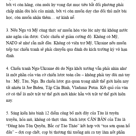
bởi vì còn hăng, còn nuôi hy vọng đạt mục tiêu bắt đối phương phải
chấp nhận đòi hỏi của mình, bởi vì còn muốn dạy cho đối thủ một bài
học, còn muốn nhận thêm… sự kính nể.
3. Nếu Nga và Mỹ cùng thực sự muốn hòa vào lúc này thì không nước
nào ngăn cản được. Cuộc chiến sẽ giảm cường độ. Không có Mỹ,
NATO sẽ như rắn mất đầu. Không có viện trợ Mỹ, Ukraine nếu muốn
tiếp tục chiến tranh sẽ phải chuyển qua đánh du kích trường kỳ vô hạn
định.
4. Chiến tranh Nga-Ukraine dù do Nga khởi xướng vẫn phải nhìn như
là một phần của ván cờ chiến lược toàn cầu – không phải tay đôi mà tay
ba : Mỹ, Tàu, Nga. Ba chiến lược gia quan trọng nhất thế giới hiện nay
tất nhiên là Joe Biden, Tập Cận Bình, Vladimir Putin. Kết quả của ván
cờ có thể là một trật tự thế giới mới khác hẳn với trật tự thế giới hiện
nay.
5. Sáng kiến hòa bình 12 điểm công bố mới đây của Tàu là tuyên
truyền, hỏa mù, không có thực tâm. Sách lược CĂN BẢN của Tàu là
“Đông hòa Tôn Quyền, Bắc cự Tào Tháo” kết hợp với “tọa sơn quan hổ
đấu” – đợi cọp chết, cọp bị thương thì xuống núi ra tay làm nốt phần