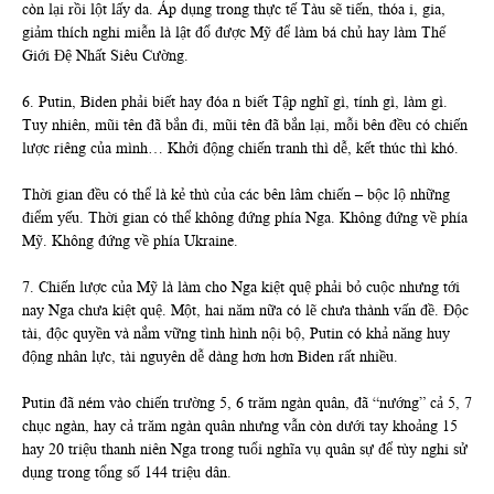
còn lại rồi lột lấy da. Áp dụng trong thực tế Tàu sẽ tiến, thóa i, gia,
giảm thích nghi miễn là lật đổ được Mỹ để làm bá chủ hay làm Thế
Giới Đệ Nhất Siêu Cường.
6. Putin, Biden phải biết hay đóa n biết Tập nghĩ gì, tính gì, làm gì.
Tuy nhiên, mũi tên đã bắn đi, mũi tên đã bắn lại, mỗi bên đều có chiến
lược riêng của mình… Khởi động chiến tranh thì dễ, kết thúc thì khó.
Thời gian đều có thể là kẻ thù của các bên lâm chiến – bộc lộ những
điểm yếu. Thời gian có thể không đứng phía Nga. Không đứng về phía
Mỹ. Không đứng về phía Ukraine.
7. Chiến lược của Mỹ là làm cho Nga kiệt quệ phải bỏ cuộc nhưng tới
nay Nga chưa kiệt quệ. Một, hai năm nữa có lẽ chưa thành vấn đề. Độc
tài, độc quyền và nắm vững tình hình nội bộ, Putin có khả năng huy
động nhân lực, tài nguyên dễ dàng hơn hơn Biden rất nhiều.
Putin đã ném vào chiến trường 5, 6 trăm ngàn quân, đã “nướng” cả 5, 7
chục ngàn, hay cả trăm ngàn quân nhưng vẫn còn dưới tay khoảng 15
hay 20 triệu thanh niên Nga trong tuổi nghĩa vụ quân sự để tùy nghi sử
dụng trong tổng số 144 triệu dân.