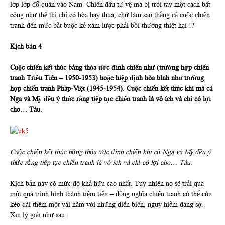
lớp lớp đổ quân vào Nam. Chiến đấu tự vệ mà bị trói tay một cách bất
công như thế thì chỉ có hòa hay thua, chứ làm sao thắng cả cuộc chiến
tranh đến mức bắt buộc kẻ xâm lược phải bồi thường thiệt hại !?
Kịch bản 4
Cuộc chiến kết thúc bằng thỏa ước đình chiến như (trường hợp chiến
tranh Triều Tiên – 1950-1953) hoặc hiệp định hòa bình như trường
hợp chiến tranh Pháp-Việt (1945-1954). Cuộc chiến kết thúc khi mà cả
Nga và Mỹ đều ý thức rằng tiếp tục chiến tranh là vô ích và chỉ có lợi
cho… Tàu.
Cuộc chiến kết thúc bằng thỏa ước đình chiến khi cả Nga và Mỹ đều ý
thức rằng tiếp tục chiến tranh là vô ích và chỉ có lợi cho… Tàu.
Kịch bản này có mức độ khả hữu cao nhất. Tuy nhiên nó sẽ trải qua
một quá trình hình thành tiệm tiến – đồng nghĩa chiến tranh có thể còn
kéo dài thêm một vài năm với những diễn biến, nguy hiểm đáng sợ.
Xin lý giải như sau :