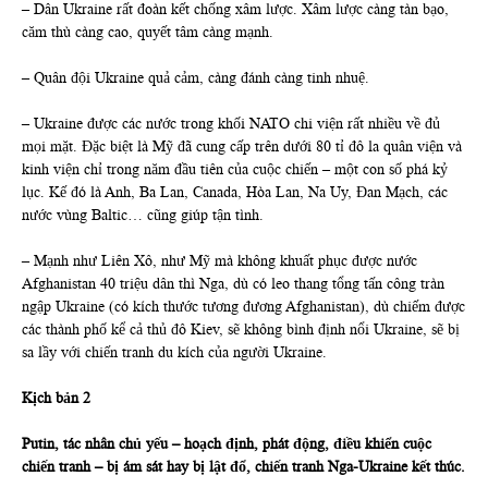
– Dân Ukraine rất đoàn kết chống xâm lược. Xâm lược càng tàn bạo,
căm thù càng cao, quyết tâm càng mạnh.
– Quân đội Ukraine quả cảm, càng đánh càng tinh nhuệ.
– Ukraine được các nước trong khối NATO chi viện rất nhiều về đủ
mọi mặt. Đặc biệt là Mỹ đã cung cấp trên dưới 80 tỉ đô la quân viện và
kinh viện chỉ trong năm đầu tiên của cuộc chiến – một con số phá kỷ
lục. Kế đó là Anh, Ba Lan, Canada, Hòa Lan, Na Uy, Đan Mạch, các
nước vùng Baltic… cũng giúp tận tình.
– Mạnh như Liên Xô, như Mỹ mà không khuất phục được nước
Afghanistan 40 triệu dân thì Nga, dù có leo thang tổng tấn công tràn
ngập Ukraine (có kích thước tương đương Afghanistan), dù chiếm được
các thành phố kể cả thủ đô Kiev, sẽ không bình định nổi Ukraine, sẽ bị
sa lầy với chiến tranh du kích của người Ukraine.
Kịch bản 2
Putin, tác nhân chủ yếu – hoạch định, phát động, điều khiển cuộc
chiến tranh – bị ám sát hay bị lật đổ, chiến tranh Nga-Ukraine kết thúc.