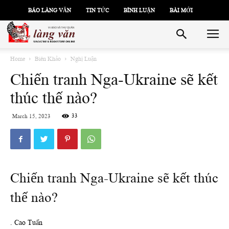
BÁO LÀNG VĂN
TIN TỨC
BÌNH LUẬN
BÀI MỚI
Home
Biên Khảo
Nghị Luận
Chiến tranh Nga-Ukraine sẽ kết
thúc thế nào?
33
March 15, 2023
Chiến tranh Nga-Ukraine sẽ kết thúc
thế nào?
. Cao Tuấn