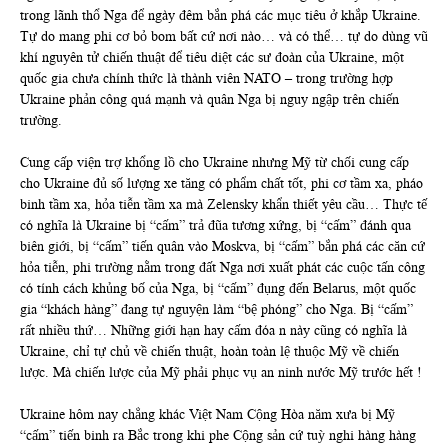
trong lãnh thổ Nga để ngày đêm bắn phá các mục tiêu ở khắp Ukraine.
Tự do mang phi cơ bỏ bom bất cứ nơi nào… và có thể… tự do dùng vũ
khí nguyên tử chiến thuật để tiêu diệt các sư đoàn của Ukraine, một
quốc gia chưa chính thức là thành viên NATO – trong trường hợp
Ukraine phản công quá mạnh và quân Nga bị nguy ngập trên chiến
trường.
Cung cấp viện trợ khổng lồ cho Ukraine nhưng Mỹ từ chối cung cấp
cho Ukraine đủ số lượng xe tăng có phẩm chất tốt, phi cơ tầm xa, pháo
binh tầm xa, hỏa tiễn tầm xa mà Zelensky khẩn thiết yêu cầu… Thực tế
có nghĩa là Ukraine bị “cấm” trả đũa tương xứng, bị “cấm” đánh qua
biên giới, bị “cấm” tiến quân vào Moskva, bị “cấm” bắn phá các căn cứ
hỏa tiễn, phi trường nằm trong đất Nga nơi xuất phát các cuộc tấn công
có tính cách khủng bố của Nga, bị “cấm” đụng đến Belarus, một quốc
gia “khách hàng” đang tự nguyện làm “bệ phóng” cho Nga. Bị “cấm”
rất nhiều thứ… Những giới hạn hay cấm đóa n này cũng có nghĩa là
Ukraine, chỉ tự chủ về chiến thuật, hoàn toàn lệ thuộc Mỹ về chiến
lược. Mà chiến lược của Mỹ phải phục vụ an ninh nước Mỹ trước hết !
Ukraine hôm nay chẳng khác Việt Nam Cộng Hòa năm xưa bị Mỹ
“cấm” tiến binh ra Bắc trong khi phe Cộng sản cứ tuỳ nghi hàng hàng