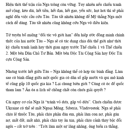
Hiện thời thế trận của Nga trông còn vững. Tuy nhiên nếu chiến tranh
mở rộng, kéo dài, hết tiền, hết đạn, hết gạo, yếu sức, hụt hơi thì sẽ phải
nghĩ đến việc cầu cứu Tàu. Tàu tất nhiên không để Mỹ thắng Nga một
cách dễ dàng. Tàu tất nhiên cũng không cứu Nga vô điều kiện.
Từ tuyên bố miệng “đối tác vô giới hạn” đến hiệp ước đồng minh chính
thức của hai nước Tàu – Nga sẽ có tác dụng chia đôi thế giới như thời
kỳ chiến tranh lạnh hay thời gian ngay trước Thế chiến 1 và Thế chiến
2. Một bên Dân Chủ Tư Bản. Một bên Độc Tài Cộng Sản hay Độc Tài
cựu Cộng Sản.
Nhưng trước hết giữa Tàu – Nga không thể có hợp tác bình đẳng. Làm
sao có bình đẳng giữa một quốc gia có dân số gấp mười và qui mô kinh
tế cũng gấp 10 quốc gia kia ? Lại chung biên giới ? Cùng có óc đế quốc
tham lam ? Ân óa n lịch sử chồng chất còn chưa giải quyết ?
Cái nguy cơ của Nga là “tránh vỏ dưa, gặp vỏ dừa”. Chưa chiếm được
Ukraine có thể sẽ mất Ngoại Mông, Siberia, Vladivostok. Nga sẽ phải
chịu lệ thuộc Tàu, phải chịu phận đàn em, phải làm con nợ, phải gán
nợ, mất đất, mất nhà, phải chìa tay ăn xin, phải chịu cảnh thay bậc đổi
ngôi – rất trớ trêu : “Trời làm một sự lăng nhăng, ông biến ra thằng,