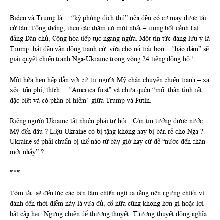
Biden và Trump là… “kỳ phùng địch thủ” nên đều có cơ may được tái
cử làm Tổng thống, theo các thăm dò mới nhất – trong bối cảnh hai
đảng Dân chủ, Cộng hòa tiếp tục ngang ngửa. Một tin tức đáng lưu ý là
Trump, bắt đầu vận động tranh cử, vừa cho nổ trái bom : “bảo đảm” sẽ
giải quyết chiến tranh Nga-Ukraine trong vòng 24 tiếng đồng hồ !
Một hứa hẹn hấp dẫn với cử tri người Mỹ chán chuyện chiến tranh – xa
xôi, tốn phí, thích… “America first” và chưa quên “mối thân tình rất
đặc biệt và có phần bí hiểm” giữa Trump và Putin.
Riêng người Ukraine tất nhiên phải tự hỏi : Còn tin tưởng được nước
Mỹ đến đâu ? Liệu Ukraine có bị tặng không hay bị bán rẻ cho Nga ?
Ukraine sẽ phải chuẩn bị thế nào từ bây giờ hay cứ để “nước đến chân
mới nhẩy” ?
***
Tóm tắt, sẽ đến lúc các bên lâm chiến ngộ ra rằng nên ngưng chiến vì
đánh đến thời điểm này là vừa đủ, cố nữa cũng không hơn gì hoặc lợi
bất cập hại. Ngưng chiến để thương thuyết. Thương thuyết đồng nghĩa