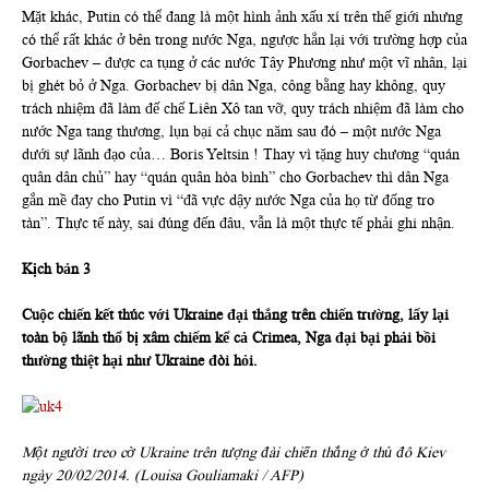
Mặt khác, Putin có thể đang là một hình ảnh xấu xí trên thế giới nhưng
có thể rất khác ở bên trong nước Nga, ngược hẳn lại với trường hợp của
Gorbachev – được ca tụng ở các nước Tây Phương như một vĩ nhân, lại
bị ghét bỏ ở Nga. Gorbachev bị dân Nga, công bằng hay không, quy
trách nhiệm đã làm đế chế Liên Xô tan vỡ, quy trách nhiệm đã làm cho
nước Nga tang thương, lụn bại cả chục năm sau đó – một nước Nga
dưới sự lãnh đạo của… Boris Yeltsin ! Thay vì tặng huy chương “quán
quân dân chủ” hay “quán quân hòa bình” cho Gorbachev thì dân Nga
gắn mề đay cho Putin vì “đã vực dậy nước Nga của họ từ đống tro
tàn”. Thực tế này, sai đúng đến đâu, vẫn là một thực tế phải ghi nhận.
Kịch bản 3
Cuộc chiến kết thúc với Ukraine đại thắng trên chiến trường, lấy lại
toàn bộ lãnh thổ bị xâm chiếm kể cả Crimea, Nga đại bại phải bồi
thường thiệt hại như Ukraine đòi hỏi.
Một người treo cờ Ukraine trên tượng đài chiến thắng ở thủ đô Kiev
ngày 20/02/2014. (Louisa Gouliamaki / AFP)