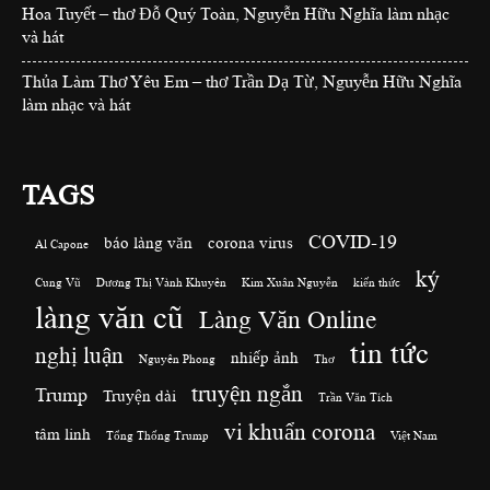
Hoa Tuyết – thơ Đỗ Quý Toàn, Nguyễn Hữu Nghĩa làm nhạc
và hát
Thủa Làm Thơ Yêu Em – thơ Trần Dạ Từ, Nguyễn Hữu Nghĩa
làm nhạc và hát
TAGS
COVID-19
báo làng văn
corona virus
Al Capone
ký
Cung Vũ
Dương Thị Vành Khuyên
Kim Xuân Nguyễn
kiến thức
làng văn cũ
Làng Văn Online
tin tức
nghị luận
nhiếp ảnh
Nguyên Phong
Thơ
truyện ngắn
Trump
Truyện dài
Trần Văn Tích
vi khuẩn corona
tâm linh
Tổng Thống Trump
Việt Nam