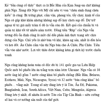
Kẻ “bần cùng cố thây” thực ra là Bắc Hàn của Kim Jong-un chứ không
phải Nga. Xung đột Nga với Mỹ chỉ nên ví von “chén sành đụng chén
kiểu” là cùng. Bị trừng phạt, cấm vận, phong tỏa, tẩy chay, kinh tế của
Nga có gặp khó khăn nhưng không sụp đổ hay chưa sụp đổ. Dự trữ
ngoại tệ trị giá mấy trăm tỉ đô la vẫn còn đó. Kết quả của chuẩn bị và
quản trị khá tốt từ nhiều năm trước. Đồng tiền “Rúp” của Nga vẫn
tương đối ổn định cũng là một chỉ dấu phản ảnh thực trạng sức chịu
đựng của Nga. Chủ yếu là nhờ bán vũ khí, khóa ng sản, nhất là dầu hỏa
và hơi đốt. Âu Châu cấm vận thì Nga bán cho Á Châu, Phi Châu. Tiền
vẫn vào như nước. Lợi tức thâu được không kém gì thời kỳ trước chiến
tranh.
Nga cũng không hoàn toàn cô độc dù bị 141 quốc gia tại Liên Hiệp
Quốc mới bỏ phiếu lên án trắng trợn xâm lược Ukraine. Nga vẫn có 38
nước ủng hộ gồm 7 nước công khai bỏ phiếu chống (Bắc Hàn, Belarus,
Erithrea, Mali, Nga, Nicaragua, Syria) và 32 nước “bán công khai” bỏ
phiếu… vắng mặt. Trong số này đáng lưu ý là Tàu, Ấn Độ, Pakistan,
Bangladesh, Iran, South Africa, Việt Nam, Cuba, Mongolia, Algeria.
Đáng lưu ý nhất, dĩ nhiên là nước Tàu của Tập Cận Bình – siêu cường
số hai và cơ xưởng sản xuất của thế giới.