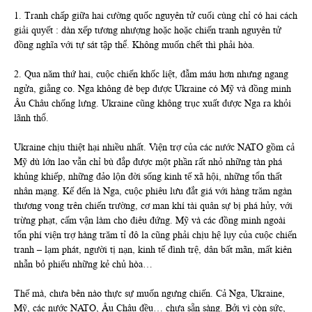
1. Tranh chấp giữa hai cường quốc nguyên tử cuối cùng chỉ có hai cách
giải quyết : dàn xếp tương nhượng hoặc hoặc chiến tranh nguyên tử
đồng nghĩa với tự sát tập thể. Không muốn chết thì phải hòa.
2. Qua năm thứ hai, cuộc chiến khốc liệt, đẫm máu hơn nhưng ngang
ngửa, giằng co. Nga không đè bẹp được Ukraine có Mỹ và đồng minh
Âu Châu chống lưng. Ukraine cũng không trục xuất được Nga ra khỏi
lãnh thổ.
Ukraine chịu thiệt hại nhiều nhất. Viện trợ của các nước NATO gồm cả
Mỹ dù lớn lao vẫn chỉ bù đắp được một phần rất nhỏ những tàn phá
khủng khiếp, những đảo lộn đời sống kinh tế xã hội, những tổn thất
nhân mạng. Kế đến là Nga, cuộc phiêu lưu đắt giá với hàng trăm ngàn
thương vong trên chiến trường, cơ man khí tài quân sự bị phá hủy, với
trừng phạt, cấm vận làm cho điêu đứng. Mỹ và các đồng minh ngoài
tổn phí viện trợ hàng trăm tỉ đô la cũng phải chịu hệ lụy của cuộc chiến
tranh – lạm phát, người tị nạn, kinh tế đình trệ, dân bất mãn, mất kiên
nhẫn bỏ phiếu những kẻ chủ hòa…
Thế mà, chưa bên nào thực sự muốn ngưng chiến. Cả Nga, Ukraine,
Mỹ, các nước NATO, Âu Châu đều… chưa sẵn sàng. Bởi vì còn sức,