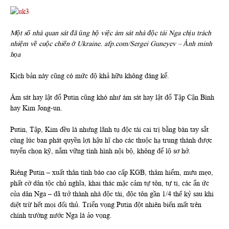
Một số nhà quan sát đã ủng hộ việc ám sát nhà độc tài Nga chịu trách
nhiệm về cuộc chiến ở Ukraine. afp.com/Sergei Guneyev – Ảnh minh
họa
Kịch bản này cũng có mức độ khả hữu không đáng kể.
Ám sát hay lật đổ Putin cũng khó như ám sát hay lật đổ Tập Cận Bình
hay Kim Jong-un.
Putin, Tập, Kim đều là nhưng lãnh tụ độc tài cai trị bằng bàn tay sắt
cùng lúc ban phát quyền lợi hậu hĩ cho các thuộc hạ trung thành được
tuyển chọn kỹ, nắm vững tình hình nội bộ, không để lộ sơ hở.
Riêng Putin – xuất thân tình báo cao cấp KGB, thâm hiểm, mưu mẹo,
phất cờ dân tộc chủ nghĩa, khai thác mặc cảm tự tôn, tự ti, các ẩn ức
của dân Nga – đã trở thành nhà độc tài, độc tôn gần 1/4 thế kỷ sau khi
diệt trừ hết mọi đối thủ. Triển vọng Putin đột nhiên biến mất trên
chính trường nước Nga là ảo vọng.