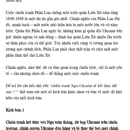
minh họa
Cuộc chiến tranh Phần Lan chống một triệu quân Liên Xô xâm lăng
1939-1940 là một thí dụ gần gũi nhất. Chính nghĩa của Phần Lan đầy
đủ, minh bạch – một nước nhỏ hiền hòa bị một nước lớn vô cớ xâm
lược. Quân đội Phần Lan ngày ấy, không kém gì quân đội Ukraine bây
giờ, khôn ngoan và anh dũng – đánh bại quân Liên Xô nhiều lần trước
sự thán phục của cả thế giới. Tuy nhiên cuối cùng vì tương quan lực
lượng quá chênh lệch, Phần Lan phải chịu thất trận và chịu mất một
phần lãnh thổ cho Liên Xô.
Chính nghĩa, như thế, dù có tầm quan trọng chiến lược, chỉ là một yếu
tố – cần nhưng chưa đủ – để thắng một cuộc chiến tranh.
Để trả lời câu hỏi chủ yếu
“chiến tranh Nga-Ukraine sẽ kết thúc thế
nào
?
“
thử xem xét một số kịch bản khác nhau và bàn về mức độ khả
hữu của mỗi kịch bản.
Kịch bản 1
Chiến tranh kết thúc với Nga toàn thắng, đè bẹp Ukraine trên chiến
trường, chính quyền Ukraine đầu hàng và bị thay thế bởi một chính