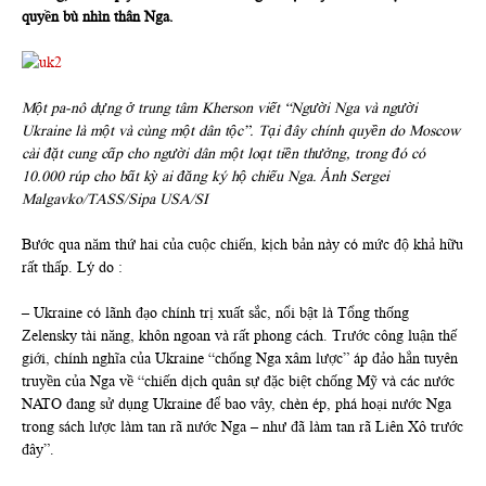
quyền bù nhìn thân Nga.
Một pa-nô dựng ở trung tâm Kherson viết “Người Nga và người
Ukraine là một và cùng một dân tộc”. Tại đây chính quyền do Moscow
cài đặt cung cấp cho người dân một loạt tiền thưởng, trong đó có
10.000 rúp cho bất kỳ ai đăng ký hộ chiếu Nga. Ảnh Sergei
Malgavko/TASS/Sipa USA/SI
Bước qua năm thứ hai của cuộc chiến, kịch bản này có mức độ khả hữu
rất thấp. Lý do :
– Ukraine có lãnh đạo chính trị xuất sắc, nổi bật là Tổng thống
Zelensky tài năng, khôn ngoan và rất phong cách. Trước công luận thế
giới, chính nghĩa của Ukraine “chống Nga xâm lược” áp đảo hẳn tuyên
truyền của Nga về “chiến dịch quân sự đặc biệt chống Mỹ và các nước
NATO đang sử dụng Ukraine để bao vây, chèn ép, phá hoại nước Nga
trong sách lược làm tan rã nước Nga – như đã làm tan rã Liên Xô trước
đây”.