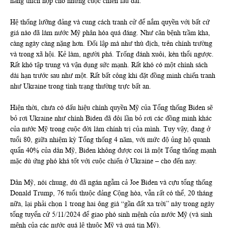
năng thích hợp cho những cuộc chiến lâu dài.
Hệ thống lưỡng đảng và cung cách tranh cử để nắm quyền với bất cứ
giá nào đã làm nước Mỹ phân hóa quá đáng. Như căn bệnh trầm kha,
càng ngày càng nặng hơn. Đối lập mà như thù địch, trên chính trường
và trong xã hội. Kẻ làm, người phá. Trống đánh xuôi, kèn thổi ngược.
Rất khó tập trung và vận dụng sức mạnh. Rất khó có một chính sách
dài hạn trước sau như một. Rất bất công khi đặt đồng minh chiến tranh
như Ukraine trong tình trạng thường trực bất an.
Hiện thời, chưa có dấu hiệu chính quyền Mỹ của Tổng thống Biden sẽ
bỏ rơi Ukraine như chính Biden đã đôi lần bỏ rơi các đồng minh khác
của nước Mỹ trong cuộc đời làm chính trị của mình. Tuy vậy, đang ở
tuổi 80, giữa nhiệm kỳ Tổng thống 4 năm, với mức độ ủng hộ quanh
quẩn 40% của dân Mỹ, Biden không được coi là một Tổng thống mạnh
mặc dù ứng phó khá tốt với cuộc chiến ở Ukraine – cho đến nay.
Dân Mỹ, nói chung, dù đã ngán ngẫm cả Joe Biden và cựu tổng thống
Donald Trump, 76 tuổi thuộc đảng Cộng hòa, vẫn rất có thể, 20 tháng
nữa, lại phải chọn 1 trong hai ông già “gần đất xa trời” này trong ngày
tổng tuyển cử 5/11/2024 để giao phó sinh mệnh của nước Mỹ (và sinh
mệnh của các nước quá lệ thuộc Mỹ và quá tin Mỹ).