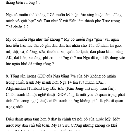
thằng biến ra ông !”.
Nga có muốn thế không ? Có muốn ký hiệp ước ràng buộc làm “đồng
minh vô giới hạn” với Tàu như Ý với Đức làm thành phe Trục trong
Thế chiến 2 ?
Mỹ có muốn Nga như thế không ? Mỹ có muốn Nga “gán” vài ngàn
hỏa tiễn liên lục địa có gắn đầu đạn hạt nhân cho Tàu để nhận lại gạo,
mì, thịt, cá, đường, sữa, thuốc men, quần áo lạnh, đạn pháo binh, súng
AK, đại liên, xe tăng, phi cơ… những thứ mà Nga đã cạn kiệt đúng vào
lúc ngân khố đã trống rỗng ?
8. Tổng sản lượng GDP của Nga bằng 7% của Mỹ không có nghĩa
trong chiến tranh Mỹ mạnh hơn Nga 14 lần (và mạnh hơn…
Afghanistan (Taliban) hay Bắc Hàn (Kim Jong-un) mấy trăm lần).
Chiến tranh là một nghệ thuật.
GDP cũng là một yếu tố quan trọng phải
tính đến trong nghệ thuật chiến tranh nhưng không phải là yếu tố quan
trọng nhất.
Điều đáng quan tâm hơn ở đây là chính trị nội bộ của nước Mỹ. Một
nước Mỹ dân chủ bất toàn. Mỹ là Siêu Cường nhưng không có khả