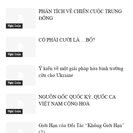
PHÂN TÍCH VỀ CHIẾN CUỘC TRUNG
ĐÔNG
Nghị Luận
CÓ PHẢI CƯỜI LÀ …BỔ?
Nghị Luận
Ý kiến về một giải pháp hòa bình trường
cửu cho Ukraine
Nghị Luận
NGUỒN GỐC QUỐC KỲ, QUỐC CA
VIỆT NAM CỘNG HOÀ
Nghị Luận
Giới Hạn của Đối Tác “Không Giới Hạn”
(2)