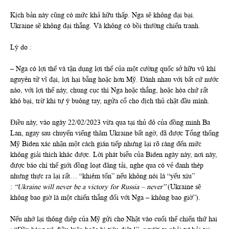
Kịch bản này cũng có mức khả hữu thấp. Nga sẽ không đại bại.
Ukraine sẽ không đại thắng. Và không có bồi thường chiến tranh.
Lý do :
– Nga có lợi thế và tận dụng lợi thế của một cường quốc sở hữu vũ khí
nguyên tử vĩ đại, lợi hại bằng hoặc hơn Mỹ. Đánh nhau với bất cứ nước
nào, với lợi thế này, chung cục thì Nga hoặc thắng, hoặc hòa chứ rất
khó bại, trừ khi tự ý buông tay, ngửa cổ cho địch thủ chặt đầu mình.
Điều này, vào ngày 22/02/2023 vừa qua tại thủ đô của đồng minh Ba
Lan, ngay sau chuyến viếng thăm Ukraine bất ngờ, đã được Tổng thống
Mỹ Biden xác nhận một cách gián tiếp nhưng lại rõ ràng đến mức
không giải thích khác được. Lời phát biểu của Biden ngày này, nơi này,
được báo chí thế giới đồng loạt đăng tải, nghe qua có vẻ đanh thép
nhưng thực ra lại rất… “khiêm tốn” nếu không nói là “yếu xìu”
:
“Ukraine will never be a victory for Russia – never”
(Ukraine sẽ
không bao giờ là một chiến thắng đối với Nga – không bao giờ”).
Nếu nhớ lại thông điệp của Mỹ gửi cho Nhật vào cuối thế chiến thứ hai