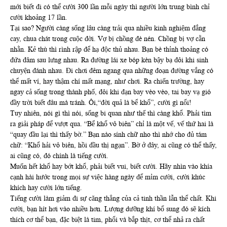
mới biết đi có thể cười 300 lần mỗi ngày thì người lớn trung bình chỉ
cười khoảng 17 lần.
Tại sao? Người càng sống lâu càng trải qua nhiều kinh nghiệm đắng
cay, chua chát trong cuộc đời. Vợ bị chồng đè nén. Chồng bị vợ cằn
nhằn. Kẻ thù thì rình rập để hạ độc thủ nhau. Bạn bè thỉnh thoảng có
đứa đâm sau lưng nhau. Ra đường lái xe bóp kèn bậy bạ đôi khi sinh
chuyện đánh nhau. Đi chơi đêm ngang qua những đoạn đường vắng có
thể mất ví, hay thậm chí mất mạng, như chơi. Ra chiến trường, hay
ngay cả sống trong thành phố, đôi khi đạn bay vèo vèo, tai bay vạ gió
đầy trời biết đâu mà tránh. Ôi,“đời quả là bể khổ”, cười gì nổi!
Tuy nhiên, nói gì thì nói, sống bi quan như thế thì càng khổ. Phải tìm
ra giải pháp để vượt qua. “Bể khổ vô biên” chỉ là một vế, vế thứ hai là
“quay đầu lại thì thấy bờ.” Bạn nào sính chữ nho thì nhớ cho đủ tám
chữ: “Khổ hải vô biên, hồi đầu thị ngạn”. Bờ ở đây, ai cũng có thể thấy,
ai cũng có, đó chính là tiếng cười.
Muốn hết khổ hay bớt khổ, phải biết vui, biết cười. Hãy nhìn vào khía
cạnh hài hước trong mọi sự việc hàng ngày để mỉm cười, cười khúc
khích hay cười lớn tiếng.
Tiếng cười làm giảm đi sự căng thẳng của cả tinh thần lẫn thể chất. Khi
cười, bạn hít hơi vào nhiều hơn. Lượng dưỡng khí bổ sung đó sẽ kích
thích cơ thể bạn, đặc biệt là tim, phổi và bắp thịt, cơ thể nhả ra chất