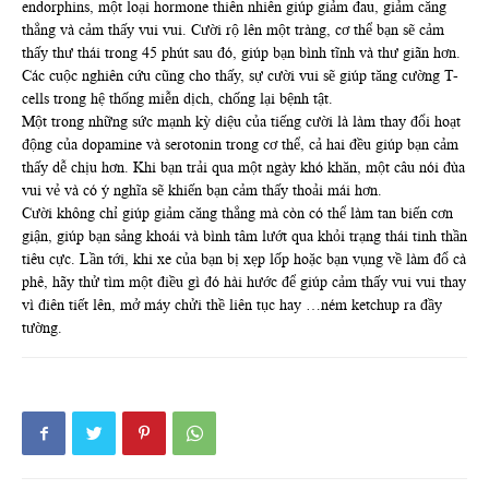
endorphins, một loại hormone thiên nhiên giúp giảm đau, giảm căng
thẳng và cảm thấy vui vui. Cười rộ lên một tràng, cơ thể bạn sẽ cảm
thấy thư thái trong 45 phút sau đó, giúp bạn bình tĩnh và thư giãn hơn.
Các cuộc nghiên cứu cũng cho thấy, sự cười vui sẽ giúp tăng cường T-
cells trong hệ thống miễn dịch, chống lại bệnh tật.
Một trong những sức mạnh kỳ diệu của tiếng cười là làm thay đổi hoạt
động của dopamine và serotonin trong cơ thể, cả hai đều giúp bạn cảm
thấy dễ chịu hơn. Khi bạn trải qua một ngày khó khăn, một câu nói đùa
vui vẻ và có ý nghĩa sẽ khiến bạn cảm thấy thoải mái hơn.
Cười không chỉ giúp giảm căng thẳng mà còn có thể làm tan biến cơn
giận, giúp bạn sảng khoái và bình tâm lướt qua khỏi trạng thái tinh thần
tiêu cực. Lần tới, khi xe của bạn bị xẹp lốp hoặc bạn vụng về làm đổ cà
phê, hãy thử tìm một điều gì đó hài hước để giúp cảm thấy vui vui thay
vì điên tiết lên, mở máy chửi thề liên tục hay …ném ketchup ra đầy
tường.