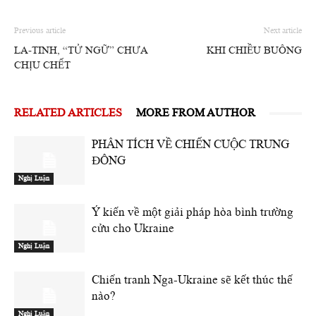
Previous article
Next article
LA-TINH, “TỬ NGỮ” CHƯA
KHI CHIỀU BUÔNG
CHỊU CHẾT
RELATED ARTICLES
MORE FROM AUTHOR
PHÂN TÍCH VỀ CHIẾN CUỘC TRUNG
ĐÔNG
Nghị Luận
Ý kiến về một giải pháp hòa bình trường
cửu cho Ukraine
Nghị Luận
Chiến tranh Nga-Ukraine sẽ kết thúc thế
nào?
Nghị Luận