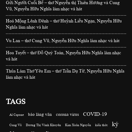
Gửi Người Cuối Bể – thơ Nguyễn thị Thiên Hương và Cung
Vũ, Nguyễn Hữu Nghĩa làm nhạc và hát
Hoá Mộng Lênh Đênh – thơ Huỳnh Liễu Ngạn, Nguyễn Hữu
Nghĩa làm nhạc và hát
Vu Lan – thơ Cung Vũ, Nguyễn Hữu Nghĩa làm nhạc và hát
Hoa Tuyết – thơ Đỗ Quý Toàn, Nguyễn Hữu Nghĩa làm nhạc
và hát
Thủa Làm Thơ Yêu Em – thơ Trần Dạ Từ, Nguyễn Hữu Nghĩa
làm nhạc và hát
TAGS
COVID-19
báo làng văn
corona virus
Al Capone
ký
Cung Vũ
Dương Thị Vành Khuyên
Kim Xuân Nguyễn
kiến thức