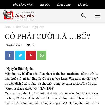
BÁO LÀNG VĂN
TIN TỨC
BÌNH LUẬN
BÀI MỚI
Home
Biên Khảo
Nghị Luận
CÓ PHẢI CƯỜI LÀ …BỔ?
30
March 3, 2024
. Nguyễn Hữu Nghĩa
Mấy ông tây bà đầm nói: “Laughter is the best medicine: tiếng cười là
liều thuốc tốt nhất.” Bác Cả Cười của báo Làng Văn ngày nọ đã “cóp”
và diễn dịch ý này, làm tựa cho một trong 16 cuốn sách cười của bác:
“Cười là thang thuốc bổ.” (LV, 1998)
Xét cho cùng thì chuyện cười vui thường xuyên vẫn làm cho sức khỏe
tốt hơn, đã được nhiều sách vở khoa học chứng minh. Theo các nhà
nghiên cứu, càng lớn tuổi chúng ta càng ít cười. Trong khi một đứa trẻ