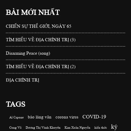
BÀI MỚI NHẤT
CHIẾN SỰ THẾ GIỚI, NGÀY 65
TÌM HIỂU VỀ ĐỊA CHÍNH TRỊ (3)
Disarming Peace (song)
TÌM HIỂU VỀ ĐỊA CHÍNH TRỊ (2)
ĐỊA CHÍNH TRỊ
TAGS
COVID-19
báo làng văn
corona virus
Al Capone
ký
Cung Vũ
Dương Thị Vành Khuyên
Kim Xuân Nguyễn
kiến thức