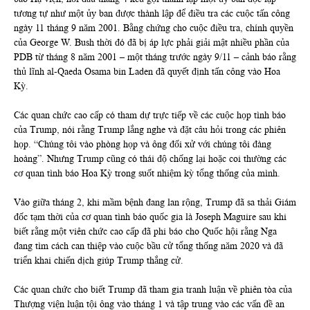
tương tự như một ủy ban được thành lập để điều tra các cuộc tấn công
ngày 11 tháng 9 năm 2001. Bằng chứng cho cuộc điều tra, chính quyền
của George W. Bush thời đó đã bị áp lực phải giải mật nhiều phần của
PDB từ tháng 8 năm 2001 – một tháng trước ngày 9/11 – cảnh báo rằng
thủ lĩnh al-Qaeda Osama bin Laden đã quyết định tấn công vào Hoa
Kỳ.
Các quan chức cao cấp có tham dự trực tiếp về các cuộc họp tình báo
của Trump, nói rằng Trump lắng nghe và đặt câu hỏi trong các phiên
họp. “Chúng tôi vào phòng họp và ông đối xử với chúng tôi đàng
hoàng”. Nhưng Trump cũng có thái độ chống lại hoặc coi thường các
cơ quan tình báo Hoa Kỳ trong suốt nhiệm kỳ tổng thống của mình.
Vào giữa tháng 2, khi mầm bệnh đang lan rộng, Trump đã sa thải Giám
đốc tạm thời của cơ quan tình báo quốc gia là Joseph Maguire sau khi
biết rằng một viên chức cao cấp đã phi báo cho Quốc hội rằng Nga
đang tìm cách can thiệp vào cuộc bầu cử tổng thống năm 2020 và đã
triển khai chiến dịch giúp Trump thắng cử.
Các quan chức cho biết Trump đã tham gia tranh luận về phiên tòa của
Thượng viện luận tội ông vào tháng 1 và tập trung vào các vấn đề an