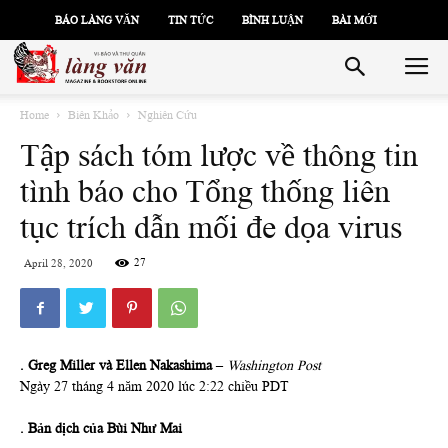
BÁO LÀNG VĂN
TIN TỨC
BÌNH LUẬN
BÀI MỚI
Home
Biên Khảo
Nghiên Cứu
Tập sách tóm lược về thông tin
tình báo cho Tổng thống liên
tục trích dẫn mối đe dọa virus
27
April 28, 2020
. Greg Miller và Ellen Nakashima
–
Washington Post
Ngày 27 tháng 4 năm 2020 lúc 2:22 chiều PDT
. Bản dịch của Bùi Như Mai