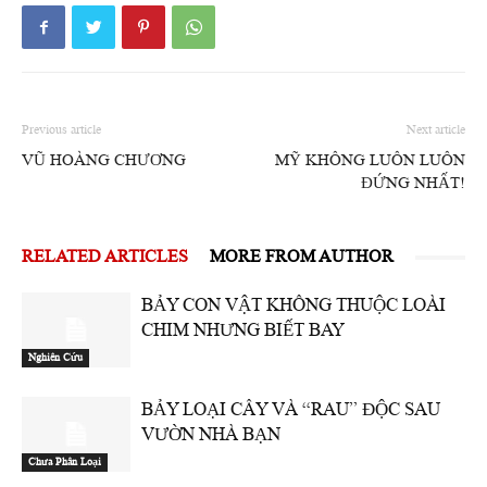
Previous article
Next article
VŨ HOÀNG CHƯƠNG
MỸ KHÔNG LUÔN LUÔN
ĐỨNG NHẤT!
RELATED ARTICLES
MORE FROM AUTHOR
BẢY CON VẬT KHÔNG THUỘC LOÀI
CHIM NHƯNG BIẾT BAY
Nghiên Cứu
BẢY LOẠI CÂY VÀ “RAU” ĐỘC SAU
VƯỜN NHÀ BẠN
Chưa Phân Loại