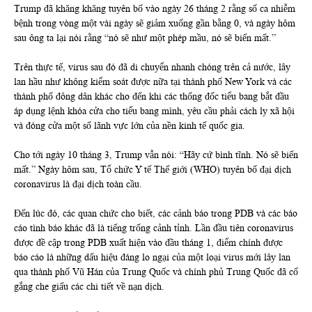
Trump đã khăng khăng tuyên bố vào ngày 26 tháng 2 rằng số ca nhiễm
bệnh trong vòng một vài ngày sẽ giảm xuống gần bằng 0, và ngày hôm
sau ông ta lại nói rằng “nó sẽ như một phép mầu, nó sẽ biến mất.”
Trên thực tế, virus sau đó đã di chuyển nhanh chóng trên cả nước, lây
lan hầu như không kiểm soát được nữa tại thành phố New York và các
thành phố đông dân khác cho đến khi các thống đốc tiểu bang bắt đầu
áp dụng lệnh khóa cửa cho tiểu bang mình, yêu cầu phải cách ly xã hội
và đóng cửa một số lãnh vực lớn của nền kinh tế quốc gia.
Cho tới ngày 10 tháng 3, Trump vẫn nói: “Hãy cứ bình tĩnh. Nó sẽ biến
mất.” Ngày hôm sau, Tổ chức Y tế Thế giới (WHO) tuyên bố đại dịch
coronavirus là đại dịch toàn cầu.
Đến lúc đó, các quan chức cho biết, các cảnh báo trong PDB và các báo
cáo tình báo khác đã là tiếng trống cảnh tỉnh. Lần đầu tiên coronavirus
được đề cập trong PDB xuất hiện vào đầu tháng 1, điểm chính được
báo cáo là những dấu hiệu đáng lo ngại của một loại virus mới lây lan
qua thành phố Vũ Hán của Trung Quốc và chính phủ Trung Quốc đã cố
gắng che giấu các chi tiết về nạn dịch.