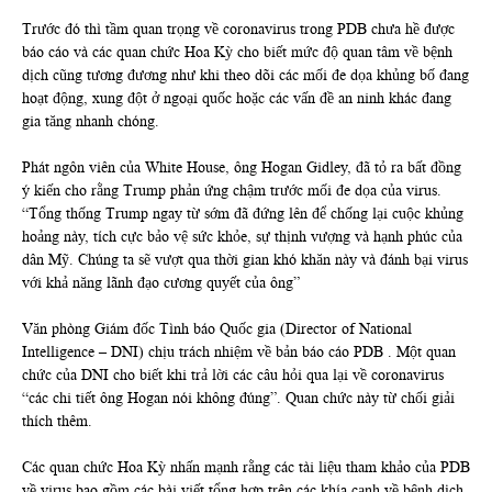
Trước đó thì tầm quan trọng về coronavirus trong PDB chưa hề được
báo cáo và các quan chức Hoa Kỳ cho biết mức độ quan tâm về bệnh
dịch cũng tương đương như khi theo dõi các mối đe dọa khủng bố đang
hoạt động, xung đột ở ngoại quốc hoặc các vấn đề an ninh khác đang
gia tăng nhanh chóng.
Phát ngôn viên của White House, ông Hogan Gidley, đã tỏ ra bất đồng
ý kiến cho rằng Trump phản ứng chậm trước mối đe dọa của virus.
“Tổng thống Trump ngay từ sớm đã đứng lên để chống lại cuộc khủng
hoảng này, tích cực bảo vệ sức khỏe, sự thịnh vượng và hạnh phúc của
dân Mỹ. Chúng ta sẽ vượt qua thời gian khó khăn này và đánh bại virus
với khả năng lãnh đạo cương quyết của ông”
Văn phòng Giám đốc Tình báo Quốc gia (Director of National
Intelligence – DNI) chịu trách nhiệm về bản báo cáo PDB . Một quan
chức của DNI cho biết khi trả lời các câu hỏi qua lại về coronavirus
“các chi tiết ông Hogan nói không đúng”. Quan chức này từ chối giải
thích thêm.
Các quan chức Hoa Kỳ nhấn mạnh rằng các tài liệu tham khảo của PDB
về virus bao gồm các bài viết tổng hợp trên các khía cạnh về bệnh dịch