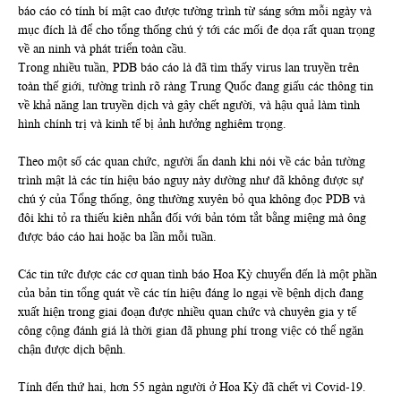
báo cáo có tính bí mật cao được tường trình từ sáng sớm mỗi ngày và
mục đích là để cho tổng thống chú ý tới các mối đe dọa rất quan trọng
về an ninh và phát triển toàn cầu.
Trong nhiều tuần, PDB báo cáo là đã tìm thấy virus lan truyền trên
toàn thế giới, tường trình rõ ràng Trung Quốc đang giấu các thông tin
về khả năng lan truyền dịch và gây chết người, và hậu quả làm tình
hình chính trị và kinh tế bị ảnh hưởng nghiêm trọng.
Theo một số các quan chức, người ẩn danh khi nói về các bản tường
trình mật là các tín hiệu báo nguy này dường như đã không được sự
chú ý của Tổng thống, ông thường xuyên bỏ qua không đọc PDB và
đôi khi tỏ ra thiếu kiên nhẫn đối với bản tóm tắt bằng miệng mà ông
được báo cáo hai hoặc ba lần mỗi tuần.
Các tin tức được các cơ quan tình báo Hoa Kỳ chuyển đến là một phần
của bản tin tổng quát về các tín hiệu đáng lo ngại về bệnh dịch đang
xuất hiện trong giai đoạn được nhiều quan chức và chuyên gia y tế
công cộng đánh giá là thời gian đã phung phí trong việc có thể ngăn
chận được dịch bệnh.
Tính đến thứ hai, hơn 55 ngàn người ở Hoa Kỳ đã chết vì Covid-19.