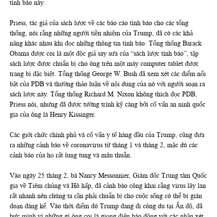
tình báo này.
Priess, tác giả của sách lược về các báo cáo tình báo cho các tổng
thống, nói rằng những người tiền nhiệm của Trump, đã có các khả
năng khác nhau khi đọc những thông tin tình báo. Tổng thống Barack
Obama được coi là một độc giả say sưa của “sách lược tình báo”, tập
sách lược được chuẩn bị cho ông trên một máy computer tablet được
trang bị đặc biệt. Tổng thống George W. Bush đã xem xét các điểm nổi
bật của PDB và thường thảo luận về nội dung của nó với người soạn ra
sách lược này. Tổng thống Richard M. Nixon không thích đọc PDB,
Priess nói, nhưng đã được tường trình kỹ càng bởi cố vấn an ninh quốc
gia của ông là Henry Kissinger.
Các giới chức chính phủ và cố vấn y tế hàng đầu của Trump, cũng đưa
ra những cảnh báo về coronavirus từ tháng 1 và tháng 2, mặc dù các
cảnh báo của họ rất lung tung và mâu thuẫn.
Vào ngày 25 tháng 2, bà Nancy Messonnier, Giám đốc Trung tâm Quốc
gia về Tiêm chủng và Hô hấp, đã cảnh báo công khai rằng virus lây lan
rất nhanh nên chúng ta cần phải chuẩn bị cho cuộc sống có thể bị gián
đoạn đáng kể. Vào thời điểm đó Trump đang đi công du tại Ấn độ, đã
bực mình vì những gì ông coi là giọng điệu báo động với các nhận xét