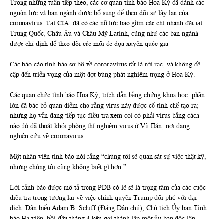
Trong những tuần tiếp theo, các cơ quan tình báo Hoa Kỳ đã dành các
nguồn lực và ban ngành được bổ sung để theo dõi sự lây lan của
coronavirus. Tại CIA, đã có các nỗ lực bao gồm các chi nhánh đặt tại
Trung Quốc, Châu Âu và Châu Mỹ Latinh, cũng như các ban ngành
được chỉ định để theo dõi các mối đe dọa xuyên quốc gia
Các báo cáo tình báo sơ bộ về coronavirus rất là rời rạc, và không đề
cập đến triển vọng của một đợt bùng phát nghiêm trọng ở Hoa Kỳ.
Các quan chức tình báo Hoa Kỳ, trích dẫn bằng chứng khoa học, phần
lớn đã bác bỏ quan điểm cho rằng virus này được cố tình chế tạo ra;
nhưng họ vẫn đang tiếp tục điều tra xem coi có phải virus bằng cách
nào đó đã thoát khỏi phòng thí nghiệm virus ở Vũ Hán, nơi đang
nghiên cứu về coronavirus.
Một nhân viên tình báo nói rằng “chúng tôi sẽ quan sát sự việc thật kỹ,
nhưng chúng tôi cũng không biết gì hơn.”
Lời cảnh báo được mô tả trong PDB có lẽ sẽ là trọng tâm của các cuộc
điều tra trong tương lai về việc chính quyền Trump đối phó với đại
dịch. Dân biểu Adam B. Schiff (Đảng Dân chủ), Chủ tịch Ủy ban Tình
báo Hạ viện, hồi đầu tháng 4 kêu gọi thành lập một ủy ban độc lập