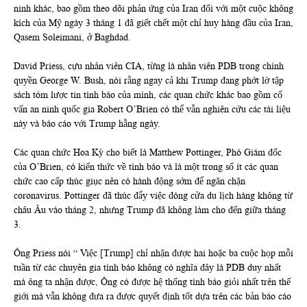
ninh khác, bao gồm theo dõi phản ứng của Iran đối với một cuộc không
kích của Mỹ ngày 3 tháng 1 đã giết chết một chỉ huy hàng đầu của Iran,
Qasem Soleimani, ở Baghdad.
David Priess, cựu nhân viên CIA, từng là nhân viên PDB trong chính
quyền George W. Bush, nói rằng ngay cả khi Trump đang phớt lờ tập
sách tóm lược tin tình báo của mình, các quan chức khác bao gồm cố
vấn an ninh quốc gia Robert O’Brien có thể vẫn nghiên cứu các tài liệu
này và báo cáo với Trump hằng ngày.
Các quan chức Hoa Kỳ cho biết là Matthew Pottinger, Phó Giám đốc
của O’Brien, có kiến thức về tình báo và là một trong số ít các quan
chức cao cấp thúc giục nên có hành động sớm để ngăn chặn
coronavirus. Pottinger đã thúc đẩy việc đóng cửa du lịch hàng không từ
châu Âu vào tháng 2, nhưng Trump đã không làm cho đến giữa tháng
3.
Ông Priess nói “ Việc [Trump] chỉ nhận được hai hoặc ba cuộc họp mỗi
tuần từ các chuyên gia tình báo không có nghĩa đây là PDB duy nhất
mà ông ta nhận được, Ông có được hệ thống tình báo giỏi nhất trên thế
giới mà vẫn không đưa ra được quyết định tốt dựa trên các bản báo cáo