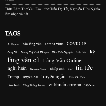
Thủa Làm Thơ Yêu Em – thơ Trần Dạ Từ, Nguyễn Hữu Nghĩa
làm nhạc và hát
TAGS
COVID-19
báo làng văn
corona virus
Al Capone
ký
Cung Vũ
Dương Thị Vành Khuyên
Kim Xuân Nguyễn
kiến thức
làng văn cũ
Làng Văn Online
tin tức
nghị luận
nhiếp ảnh
Nguyên Phong
Thơ
truyện ngắn
Trump
Truyện dài
Trần Văn Tích
vi khuẩn corona
tâm linh
Tổng Thống Trump
Việt Nam