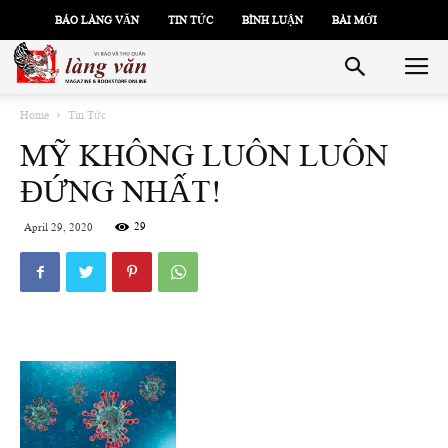
BÁO LÀNG VĂN
TIN TỨC
BÌNH LUẬN
BÀI MỚI
Home
Tin Tức
MỸ KHÔNG LUÔN LUÔN
ĐỨNG NHẤT!
29
April 29, 2020