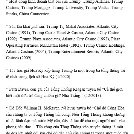
* Hoạt động kinh doanh thất bại của Trump: Trump Airlines, Trump
Casinos, Trump Mortgage, Trump University, Trump Vodka, Trump
Steaks, China Connection .
* Sáu lần khai phá sản: Trump Taj Mahal Associates, Atlantic City
Casino (1991), Trump Castle Hotel & Casino, Atlantic City Casino
(1992), Trump Plaza Associates, Atlantic City Casino (1992), Plaza
Operating Partners, Manhattan Hotel (1992), Trump Casino Holdings,
Atlantic Casinos (2004), Trump Entertainment Resorts, Atlantic City
Casinos (2009).
* 157 học giả Hoa Kỳ xếp hạng Trump là một trong ba tổng thống tồi
tệ nhất trong lịch sử Hoa Kỳ (1/2020).
* Patti Davis, con gái của Tổng Thống Reagan tuyên bố “Cả thế giới
biết một đứa trẻ đang chiếm giữ Nhà Trắng.” (12/2018).
* Đô Đốc William H. McRaven (về hưu) tuyên bố “Chế độ Cộng Hòa
của chúng ta bị Tổng Thống tấn công. Nếu Tổng Thống không chứng
tỏ tài lãnh đạo mà nước Mỹ cần, đây là lúc để cho một người mới vào
phòng bầu dục… Tấn công của Tổng Thống vào truyền thông là một
đe dọa lớn nhất đối với chế độ dân chủ của chúng ta trong suốt cuộc đời