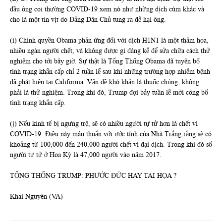
đầu ông coi thường COVID-19 xem nó như những dịch cúm khác và
cho là một tin vịt do Đảng Dân Chủ tung ra để hại ông.
(i) Chính quyền Obama phản ứng đối với dịch H1N1 là một thảm họa,
nhiều ngàn người chết, và không được gì đáng kể để sửa chữa cách thử
nghiệm cho tới bây giờ. Sự thật là Tổng Thống Obama đã tuyên bố
tình trạng khẩn cấp chỉ 2 tuần lể sau khi những trường hợp nhiễm bệnh
đã phát hiện tại California. Vấn đề khó khăn là thuốc chủng, không
phải là thử nghiệm. Trong khi đó, Trump đợi bảy tuần lễ mới công bố
tình trạng khẩn cấp.
(j) Nếu kinh tế bị ngưng trệ, sẽ có nhiều người tự tử hơn là chết vì
COVID-19. Điều này mâu thuẩn với ước tính của Nhà Trắng rằng sẽ có
khoảng từ 100,000 đến 240,000 người chết vì đại dịch. Trong khi đó số
người tự tử ở Hoa Kỳ là 47,000 người vào năm 2017.
TỔNG THỐNG TRUMP: PHƯỚC ĐỨC HAY TAI HỌA ?
Khai Nguyên (VA)