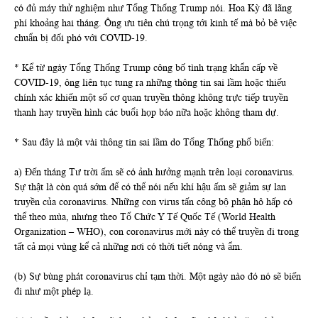
có đủ máy thử nghiệm như Tổng Thống Trump nói. Hoa Kỳ đã lãng
phí khoảng hai tháng. Ông ưu tiên chú trọng tới kinh tế mà bỏ bê việc
chuẩn bị đối phó với COVID-19.
* Kể từ ngày Tổng Thống Trump công bố tình trạng khẩn cấp về
COVID-19, ông liên tục tung ra những thông tin sai lầm hoặc thiếu
chính xác khiến một số cơ quan truyền thông không trực tiếp truyền
thanh hay truyền hình các buổi họp báo nữa hoặc không tham dự.
* Sau đây là một vài thông tin sai lầm do Tổng Thống phổ biến:
a) Đến tháng Tư trời ấm sẽ có ảnh hưởng mạnh trên loại coronavirus.
Sự thật là còn quá sớm để có thể nói nếu khí hậu ấm sẽ giảm sự lan
truyền của coronavirus. Những con virus tấn công bộ phận hô hấp có
thể theo mùa, nhưng theo Tổ Chức Y Tế Quốc Tế (World Health
Organization – WHO), con coronavirus mới này có thể truyền đi trong
tất cả mọi vùng kể cả những nơi có thời tiết nóng và ẩm.
(b) Sự bùng phát coronavirus chỉ tạm thời. Một ngày nào đó nó sẽ biến
đi như một phép lạ.