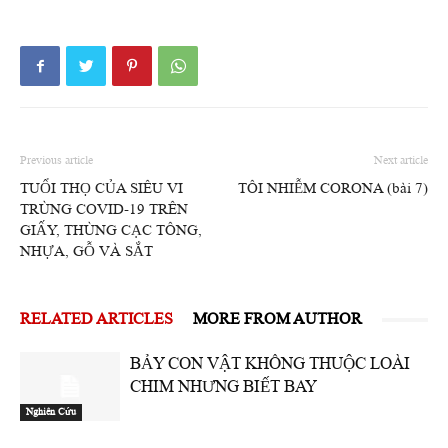
Previous article
Next article
TUỔI THỌ CỦA SIÊU VI
TÔI NHIỄM CORONA (bài 7)
TRÙNG COVID-19 TRÊN
GIẤY, THÙNG CẠC TÔNG,
NHỰA, GỖ VÀ SẮT
RELATED ARTICLES
MORE FROM AUTHOR
BẢY CON VẬT KHÔNG THUỘC LOÀI
CHIM NHƯNG BIẾT BAY
Nghiên Cứu