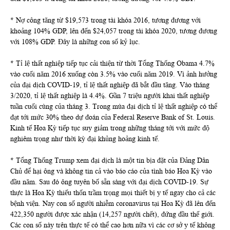
* Nợ công tăng từ $19,573 trong tài khóa 2016, tương đương với
khoảng 104% GDP, lên đến $24,057 trong tài khóa 2020, tương đương
với 108% GDP. Đây là những con số kỷ lục.
* Tỉ lệ thất nghiệp tiếp tục cải thiện từ thời Tổng Thống Obama 4.7%
vào cuối năm 2016 xuống còn 3.5% vào cuối năm 2019. Vì ảnh hưởng
của đại dịch COVID-19, tỉ lệ thất nghiệp đã bắt đầu tăng. Vào tháng
3/2020, tỉ lệ thất nghiệp là 4.4%. Gần 7 triệu người khai thất nghiệp
tuần cuối cùng của tháng 3. Trong mùa đại dịch tỉ lệ thất nghiệp có thể
đạt tới mức 30% theo dự đoán của Federal Reserve Bank of St. Louis.
Kinh tế Hoa Kỳ tiếp tục suy giảm trong những tháng tới với mức độ
nghiêm trọng như thời kỳ đại khủng hoảng kinh tế.
* Tổng Thống Trump xem đại dịch là một tin bịa đặt của Đảng Dân
Chủ để hại ông và không tin cả vào báo cáo của tình báo Hoa Kỳ vào
đầu năm. Sau đó ông tuyên bố sẵn sàng với đại dịch COVID-19. Sự
thực là Hoa Kỳ thiếu thốn trầm trọng mọi thiết bị y tế ngay cho cả các
bệnh viện. Nay con số người nhiễm coronavirus tại Hoa Kỳ đã lên đến
422,350 người được xác nhận (14,257 người chết), đứng đầu thế giới.
Các con số này trên thực tế có thể cao hơn nữa vì các cơ sở y tế không