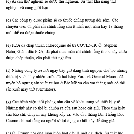
(c) Ai cần thử nghiệm sẽ được thử nghiệm. Sự thật khả năng thử
nghiệm vô cùng giới hạn.
(d) Các công ty dược phẩm sẽ có thuốc chủng tương đối sớm. Các
chuyên viên đã phải cải chính rằng cần ít nhất một năm hay 18 tháng
mới thể có được thuốc chủng.
(e) FDA đã chấp thuận chloroquine để trị COVID-19. Ô. Stephen
Hahn, Giám đốc FDA, đã phải mau mắn cải chính rằng thuốc này chưa
được chấp thuận, cần phải thử nghiệm.
(f) Những công ty xe hơi ngay bây giờ đang tình nguyện chế tạo những
thiết bị y tế. Tuy nhiên trước đó hai hảng Ford và General Motors đã
tuyên bố ngưng sản xuất xe hơi ở Bắc Mỹ và cần vài tháng mới có thể
sản xuất máy thở (ventilator).
(g) Các bệnh viện thổi phồng nhu cầu về khẩu trang và thiết bị y tế.
Những thứ này có thể bị chuồn ra cửa sau hoặc cất giữ. Theo tìm hiểu
của báo chí, chuyện này không xảy ra. Vào đầu tháng Ba, Thống Đốc
Cuomo chỉ nói rằng có người sẽ lợi dụng cơ hội này để tăng giá.
(h) Ô. Trump nói ông luôn luôn biết đây là một đại dịch. Sự thật lúc