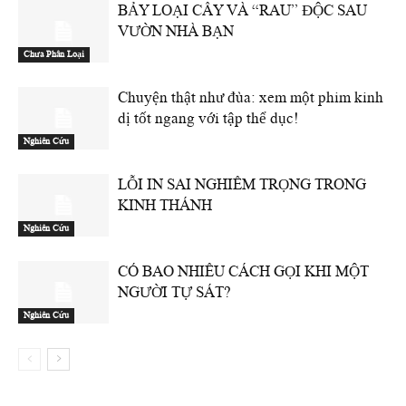
BẢY LOẠI CÂY VÀ “RAU” ĐỘC SAU
VƯỜN NHÀ BẠN
Chưa Phân Loại
Chuyện thật như đùa: xem một phim kinh
dị tốt ngang với tập thể dục!
Nghiên Cứu
LỖI IN SAI NGHIÊM TRỌNG TRONG
KINH THÁNH
Nghiên Cứu
CÓ BAO NHIÊU CÁCH GỌI KHI MỘT
NGƯỜI TỰ SÁT?
Nghiên Cứu