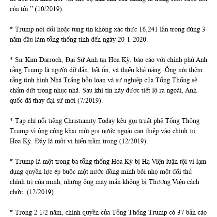
của tôi.” (10/2019).
* Trump nói dối hoặc tung tin không xác thực 16,241 lần trong đúng 3
năm đầu làm tổng thống tính đến ngày 20-1-2020.
* Sir Kim Darroch, Đại Sứ Anh tại Hoa Kỳ, báo cáo với chính phủ Anh
rằng Trump là người dỡ dẩn, bất ổn, và thiếu khả năng. Ông nói thêm
rằng tình hình Nhà Trắng hỗn loạn và sự nghiệp của Tổng Thống sẽ
chấm dứt trong nhục nhã. Sau khi tin này được tiết lộ ra ngoài, Anh
quốc đã thay đại sứ mới (7/2019).
* Tạp chí nổi tiếng Christianity Today kêu gọi truất phế Tổng Thống
Trump vì ông công khai mời gọi nước ngoài can thiệp vào chính trị
Hoa Kỳ. Đây là một vi hiến trầm trọng (12/2019).
* Trump là một trong ba tổng thống Hoa Kỳ bị Hạ Viện luận tội vì lạm
dụng quyền lực ép buộc một nước đồng minh bôi nhọ một đối thủ
chính trị của minh, nhưng ông may mắn không bị Thượng Viện cách
chức. (12/2019).
* Trong 2 1/2 năm, chính quyền của Tổng Thống Trump có 37 bản cáo