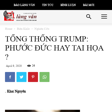
BÁO LÀNG VĂN
TIN TỨC
BÌNH LUẬN
BÀI MỚI
Home
Biên Khảo
Nghiên Cứu
TỔNG THỐNG TRUMP:
PHƯỚC ĐỨC HAY TAI HỌA
?
26
April 9, 2020
. Khai Nguyên