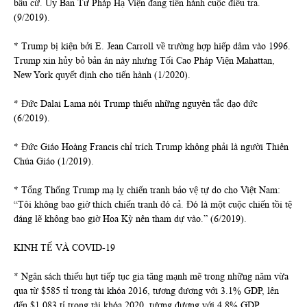
bầu cử. Ủy Ban Tư Pháp Hạ Viện đang tiến hành cuộc điều tra.
(9/2019).
* Trump bị kiện bởi E. Jean Carroll về trường hợp hiếp dâm vào 1996.
Trump xin hủy bỏ bản án này nhưng Tối Cao Pháp Viện Mahattan,
New York quyết định cho tiến hành (1/2020).
* Đức Dalai Lama nói Trump thiếu những nguyên tắc đạo đức
(6/2019).
* Đức Giáo Hoàng Francis chỉ trích Trump không phải là người Thiên
Chúa Giáo (1/2019).
* Tổng Thống Trump mạ lỵ chiến tranh bảo vệ tự do cho Việt Nam:
“Tôi không bao giờ thích chiến tranh đó cả. Đó là một cuộc chiến tồi tệ
đáng lẽ không bao giờ Hoa Kỳ nên tham dự vào.” (6/2019).
KINH TẾ VÀ COVID-19
* Ngân sách thiếu hụt tiếp tục gia tăng mạnh mẽ trong những năm vừa
qua từ $585 tỉ trong tài khóa 2016, tương đương với 3.1% GDP, lên
đến $1,083 tỉ trong tài khóa 2020, tương đương với 4.8% GDP.