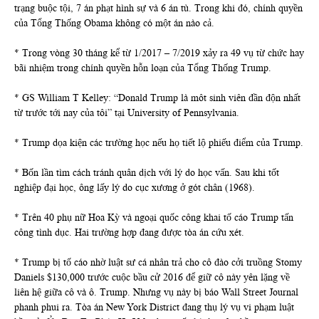
trạng buộc tội, 7 án phạt hình sự và 6 án tù. Trong khi đó, chính quyền
của Tổng Thống Obama không có một án nào cả.
* Trong vòng 30 tháng kể từ 1/2017 – 7/2019 xảy ra 49 vụ từ chức hay
bãi nhiệm trong chính quyền hỗn loạn của Tổng Thống Trump.
* GS William T Kelley: “Donald Trump là môt sinh viên đần độn nhất
từ trước tới nay của tôi” tại University of Pennsylvania.
* Trump dọa kiện các trường học nếu họ tiết lộ phiếu điểm của Trump.
* Bốn lần tìm cách tránh quân dịch với lý do học vấn. Sau khi tốt
nghiệp đại học, ông lấy lý do cục xương ở gót chân (1968).
* Trên 40 phụ nữ Hoa Kỳ và ngoại quốc công khai tố cáo Trump tấn
công tình dục. Hai trường hợp đang được tòa án cứu xét.
* Trump bị tố cáo nhờ luật sư cá nhân trả cho cô đào cởi truồng Stomy
Daniels $130,000 trước cuộc bầu cử 2016 để giữ cô này yên lặng về
liên hệ giữa cô và ô. Trump. Nhưng vụ này bị báo Wall Street Journal
phanh phui ra. Tòa án New York District đang thụ lý vụ vi phạm luật