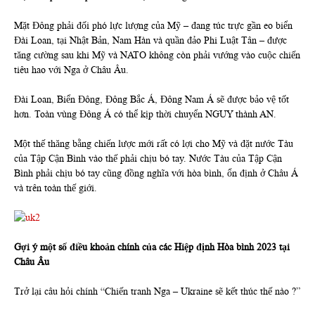
Mặt Đông phải đối phó lực lượng của Mỹ – đang túc trực gần eo biển
Đài Loan, tại Nhật Bản, Nam Hàn và quần đảo Phi Luật Tân – được
tăng cường sau khi Mỹ và NATO không còn phải vướng vào cuộc chiến
tiêu hao với Nga ở Châu Âu.
Đài Loan, Biển Đông, Đông Bắc Á, Đông Nam Á sẽ được bảo vệ tốt
hơn. Toàn vùng Đông Á có thể kịp thời chuyển NGUY thành AN.
Một thế thăng bằng chiến lược mới rất có lợi cho Mỹ và đặt nước Tàu
của Tập Cận Bình vào thế phải chịu bó tay. Nước Tàu của Tập Cận
Bình phải chịu bó tay cũng đồng nghĩa với hòa bình, ổn định ở Châu Á
và trên toàn thế giới.
Gợi ý một số điều khoản chính của các Hiệp định Hòa bình 2023 tại
Châu Âu
Trở lại câu hỏi chính “Chiến tranh Nga – Ukraine sẽ kết thúc thế nào ?”