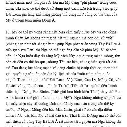
la/một năm, một tổn phí cực lớn mà Mỹ đang “phí phạm” trong cuộc
chiến Ukraine, có thể được sử dụng một cách hữu ích trong việc giúp
Đài Loan gia tăng khả năng phòng thủ cũng như củng cố thế trận của
Mỹ ở trong toàn miền Đông Á.
13. Mỹ có thể kỳ vọng rằng nếu Nga cảm thấy được Mỹ và các đồng
minh Châu Âu không những đã hết thù nghịch mà còn đối xử “tốt”
(chẳng hạn như sốt sắng đầu tư giúp Nga phát triển vùng Tây Bá Lợi Á
tiếp giáp với Tàu) thì Nga có thể nghiêng dần về phía Mỹ. Vì sẽ sớm
đến lúc Nga hiểu đầy đủ rằng Mỹ cách Nga đại dương mênh mông, thù
oán cũ đều có thể bỏ qua, nhưng Tàu sát bên, chung biên giới rất dài
mà Tàu đang lúc hùng mạnh và đang chuẩn bị cướp thời cơ, toan tính
giải quyết nợ nần, ân oán địa lý, lịch sử của “một trăm năm quốc
nhục”. Toan tính “thu hồi” Đài Loan, Việt Nam, Cao Ly, Mông Cổ, vốn
là các “vùng đất cũ của… Thiên Triều”. Tiến từ “trị quốc” đến “bình
thiên hạ”. Dựng Pax Sinica (“thế giới hòa bình kiểu Tàu”) thay thế Pax
Americana (“thế giới hòa bình kiểu Mỹ”). Nga không những sẽ phải trả
lại mấy triệu cây số vuông lãnh thổ đã lấy của Tàu trong các thế kỷ
trước, từ Ngoại Mông đến bắc Mãn Châu, phải từ bỏ các địa điểm
chiến lược, các bán đảo và hải đảo trên Thái Bình Dương mà có thể còn
mất thêm cả vùng Tây Bá Lợi Á rất nhiều tài nguyên mà Nga không đủ