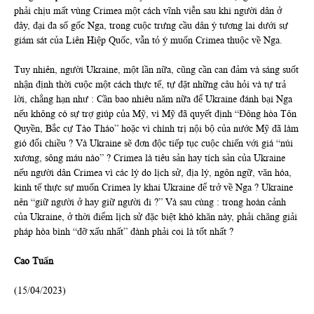
phải chịu mất vùng Crimea một cách vĩnh viễn sau khi người dân ở
đây, đại đa số gốc Nga, trong cuộc trưng cầu dân ý tương lai dưới sự
giám sát của Liên Hiệp Quốc, vẫn tỏ ý muốn Crimea thuộc về Nga.
Tuy nhiên, người Ukraine, một lần nữa, cũng cần can đảm và sáng suốt
nhận định thời cuộc một cách thực tế, tự đặt những câu hỏi và tự trả
lời, chẳng hạn như : Cần bao nhiêu năm nữa để Ukraine đánh bại Nga
nếu không có sự trợ giúp của Mỹ, vì Mỹ đã quyết định “Đông hòa Tôn
Quyền, Bắc cự Tào Tháo” hoặc vì chính trị nội bộ của nước Mỹ đã làm
gió đổi chiều ? Và Ukraine sẽ đơn độc tiếp tục cuộc chiến với giá “núi
xương, sông máu nào” ? Crimea là tiêu sản hay tích sản của Ukraine
nếu người dân Crimea vì các lý do lịch sử, địa lý, ngôn ngữ, văn hóa,
kinh tế thực sự muốn Crimea ly khai Ukraine để trở về Nga ? Ukraine
nên “giữ người ở hay giữ người đi ?” Và sau cùng : trong hoàn cảnh
của Ukraine, ở thời điểm lịch sử đặc biệt khó khăn này, phải chăng giải
pháp hòa bình “đỡ xấu nhất” đành phải coi là tốt nhất ?
Cao Tuấn
(15/04/2023)