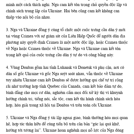
mình một cách thích nghi. Nga cam kết tôn trọng chủ quyền độc lập và
chính sách trung lập của Ukraine. Hai bên cũng cam kết không can
thiệp vào nội bộ của nhau.
3. Nga và Ukraine đồng ý cùng tổ chức một cuộc trưng cầu dân ý mới
tại vùng Crimea với sự giám sát của Liên Hiệp Quốc để người dân địa
phương này quyết định Crimea là một nước độc lập, hoặc Crimea thuộc
về Nga hoặc Crimea thuộc về Ukraine. Nga và Ukraine cam kết tôn
trọng kết quả của cuộc trưng cầu dân ý tự do và công bằng này.
4. Vùng Donbas gồm hai tỉnh Luhansk và Donetsk và phụ cận, nơi có
dân số gốc Ukraine và gốc Nga suýt soát nhau, vẫn thuộc về Ukraine
tuy nhiên Ukraine cam kết Donbas sẽ được hưởng qui chế tự trị rộng
rãi như trường hợp tỉnh Quebec của Canada, cam kết bảo đảm tự do,
bình đẳng cho mọi cư dân, nghiêm cấm mọi đối xử kỳ thị vì khuynh
hướng chính tri, tiếng nói, sắc tộc, cam kết thi hành chính sách hòa
hợp, hòa giải trong xã hội tại Donbas và trên toàn cõi Ukraine.
5. Ukraine và Nga đồng ý tái lập ngoại giao, bình thường hóa mọi quan
hệ, hợp tác thân hữu để cùng tiến bộ trên căn bản “gác lại quá khứ,
hướng tới tương lai”. Ukraine hoan nghênh mọi nỗ lực của Nga đóng