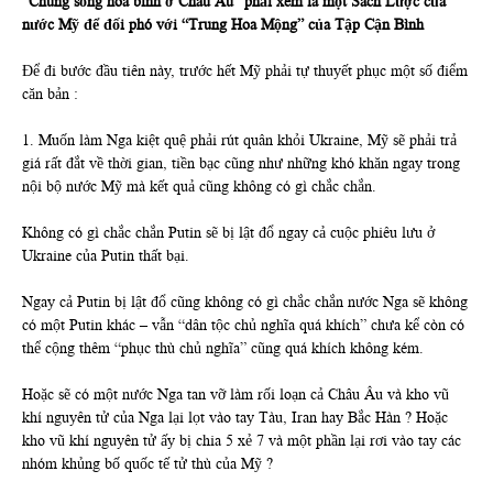
“Chung sống hòa bình ở Châu Âu” phải xem là một Sách Lược của
nước Mỹ để đối phó với “Trung Hoa Mộng” của Tập Cận Bình
Để đi bước đầu tiên này, trước hết Mỹ phải tự thuyết phục một số điểm
căn bản :
1. Muốn làm Nga kiệt quệ phải rút quân khỏi Ukraine, Mỹ sẽ phải trả
giá rất đắt về thời gian, tiền bạc cũng như những khó khăn ngay trong
nội bộ nước Mỹ mà kết quả cũng không có gì chắc chắn.
Không có gì chắc chắn Putin sẽ bị lật đổ ngay cả cuộc phiêu lưu ở
Ukraine của Putin thất bại.
Ngay cả Putin bị lật đổ cũng không có gì chắc chắn nước Nga sẽ không
có một Putin khác – vẫn “dân tộc chủ nghĩa quá khích” chưa kể còn có
thể cộng thêm “phục thù chủ nghĩa” cũng quá khích không kém.
Hoặc sẽ có một nước Nga tan vỡ làm rối loạn cả Châu Âu và kho vũ
khí nguyên tử của Nga lại lọt vào tay Tàu, Iran hay Bắc Hàn ? Hoặc
kho vũ khí nguyên tử ấy bị chia 5 xẻ 7 và một phần lại rơi vào tay các
nhóm khủng bố quốc tế tử thù của Mỹ ?