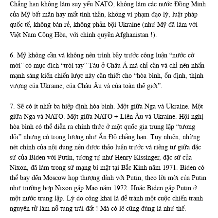
Chẳng hạn không làm suy yếu NATO, không làm các nước Đồng Minh
của Mỹ bất mãn hay mất tinh thần, không vi phạm đạo lý, luật pháp
quốc tế, không bán rẻ, không phản bội Ukraine (như Mỹ đã làm với
Việt Nam Cộng Hòa, với chính quyền Afghanistan !).
6. Mỹ không cần và không nên trình bầy trước công luận “nước cờ
mới” có mục đích “trói tay” Tàu ở Châu Á mà chỉ cần và chỉ nên nhấn
mạnh sáng kiến chiến lược này cần thiết cho “hòa bình, ổn định, thịnh
vượng của Ukraine, của Châu Âu và của toàn thế giới”.
7. Sẽ có ít nhất ba hiệp định hòa bình. Một giữa Nga và Ukraine. Một
giữa Nga và NATO. Một giữa NATO + Liên Âu và Ukraine. Hội nghị
hòa bình có thể diễn ra chính thức ở một quốc gia trung lập “tương
đối” nhưng có trọng lượng như Ấn Độ chẳng hạn. Tuy nhiên, những
nét chính của nội dung nên được thảo luận trước và riêng tư giữa đặc
sứ của Biden với Putin, tương tự như Henry Kissinger, đặc sứ của
Nixon, đã làm trong sứ mạng bí mật tại Bắc Kinh năm 1971. Biden có
thể bay đến Moscow họp thượng đỉnh với Putin, theo lời mời của Putin
như trường hợp Nixon gặp Mao năm 1972. Hoặc Biden gặp Putin ở
một nước trung lập. Lý do công khai là để tránh một cuộc chiến tranh
nguyên tử làm nổ tung trái đất ! Mà có lẽ cũng đúng là như thế.