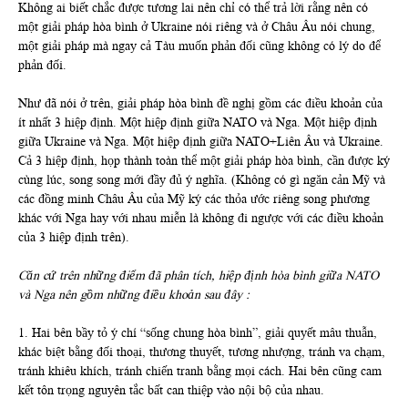
Không ai biết chắc được tương lai nên chỉ có thể trả lời rằng nên có
một giải pháp hòa bình ở Ukraine nói riêng và ở Châu Âu nói chung,
một giải pháp mà ngay cả Tàu muốn phản đối cũng không có lý do để
phản đối.
Như đã nói ở trên, giải pháp hòa bình đề nghị gồm các điều khoản của
ít nhất 3 hiệp định. Một hiệp định giữa NATO và Nga. Một hiệp định
giữa Ukraine và Nga. Một hiệp định giữa NATO+Liên Âu và Ukraine.
Cả 3 hiệp định, họp thành toàn thể một giải pháp hòa bình, cần được ký
cùng lúc, song song mới đầy đủ ý nghĩa. (Không có gì ngăn cản Mỹ và
các đồng minh Châu Âu của Mỹ ký các thỏa ước riêng song phương
khác với Nga hay với nhau miễn là không đi ngược với các điều khoản
của 3 hiệp định trên).
Căn cứ trên những điểm đã phân tích, hiệp định hòa bình giữa NATO
và Nga nên gồm những điều khoản sau đây :
1. Hai bên bầy tỏ ý chí “sống chung hòa bình”, giải quyết mâu thuẫn,
khác biệt bằng đối thoại, thương thuyết, tương nhượng, tránh va chạm,
tránh khiêu khích, tránh chiến tranh bằng mọi cách. Hai bên cũng cam
kết tôn trọng nguyên tắc bất can thiệp vào nội bộ của nhau.