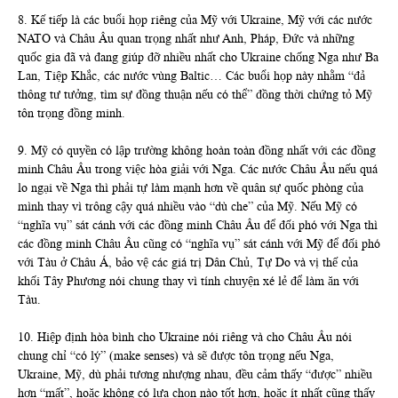
8. Kế tiếp là các buổi họp riêng của Mỹ với Ukraine, Mỹ với các nước
NATO và Châu Âu quan trọng nhất như Anh, Pháp, Đức và những
quốc gia đã và đang giúp đỡ nhiều nhất cho Ukraine chống Nga như Ba
Lan, Tiệp Khắc, các nước vùng Baltic… Các buổi họp này nhằm “đả
thông tư tưởng, tìm sự đồng thuận nếu có thể” đồng thời chứng tỏ Mỹ
tôn trọng đồng minh.
9. Mỹ có quyền có lập trường không hoàn toàn đồng nhất với các đồng
minh Châu Âu trong việc hòa giải với Nga. Các nước Châu Âu nếu quá
lo ngại về Nga thì phải tự làm mạnh hơn về quân sự quốc phòng của
mình thay vì trông cậy quá nhiều vào “dù che” của Mỹ. Nếu Mỹ có
“nghĩa vụ” sát cánh với các đồng minh Châu Âu để đối phó với Nga thì
các đồng minh Châu Âu cũng có “nghĩa vụ” sát cánh với Mỹ để đối phó
với Tàu ở Châu Á, bảo vệ các giá trị Dân Chủ, Tự Do và vị thế của
khối Tây Phương nói chung thay vì tính chuyện xé lẻ để làm ăn với
Tàu.
10. Hiệp định hòa bình cho Ukraine nói riêng và cho Châu Âu nói
chung chỉ “có lý” (make senses) và sẽ được tôn trọng nếu Nga,
Ukraine, Mỹ, dù phải tương nhượng nhau, đều cảm thấy “được” nhiều
hơn “mất”, hoặc không có lựa chọn nào tốt hơn, hoặc ít nhất cũng thấy