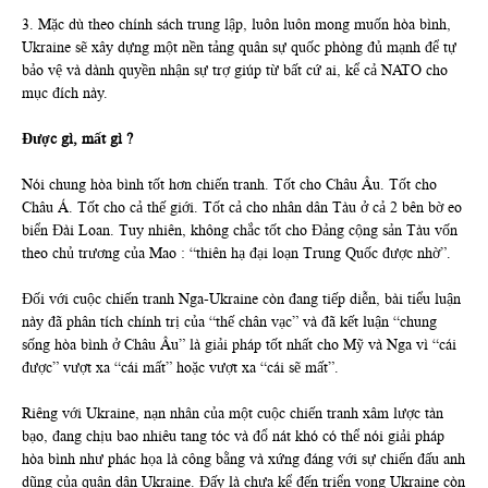
3. Mặc dù theo chính sách trung lập, luôn luôn mong muốn hòa bình,
Ukraine sẽ xây dựng một nền tảng quân sự quốc phòng đủ mạnh để tự
bảo vệ và dành quyền nhận sự trợ giúp từ bất cứ ai, kể cả NATO cho
mục đích này.
Được gì, mất gì ?
Nói chung hòa bình tốt hơn chiến tranh. Tốt cho Châu Âu. Tốt cho
Châu Á. Tốt cho cả thế giới. Tốt cả cho nhân dân Tàu ở cả 2 bên bờ eo
biển Đài Loan. Tuy nhiên, không chắc tốt cho Đảng cộng sản Tàu vốn
theo chủ trương của Mao : “thiên hạ đại loạn Trung Quốc được nhờ”.
Đối với cuộc chiến tranh Nga-Ukraine còn đang tiếp diễn, bài tiểu luận
này đã phân tích chính trị của “thế chân vạc” và đã kết luận “chung
sống hòa bình ở Châu Âu” là giải pháp tốt nhất cho Mỹ và Nga vì “cái
được” vượt xa “cái mất” hoặc vượt xa “cái sẽ mất”.
Riêng với Ukraine, nạn nhân của một cuộc chiến tranh xâm lược tàn
bạo, đang chịu bao nhiêu tang tóc và đổ nát khó có thể nói giải pháp
hòa bình như phác họa là công bằng và xứng đáng với sự chiến đấu anh
dũng của quân dân Ukraine. Đấy là chưa kể đến triển vọng Ukraine còn