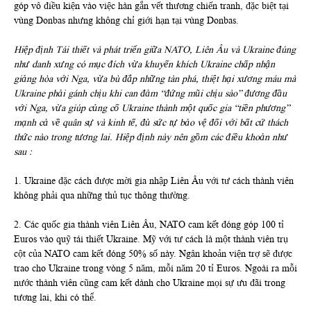
góp vô điều kiện vào việc hàn gắn vết thương chiến tranh, đặc biệt tại
vùng Donbas nhưng không chỉ giới hạn tại vùng Donbas.
Hiệp định Tái thiết và phát triển giữa NATO, Liên Âu và Ukraine đúng
như danh xưng có mục đích vừa khuyến khích Ukraine chấp nhận
giảng hòa với Nga, vừa bù đắp những tàn phá, thiệt hại xương máu mà
Ukraine phải gánh chịu khi can đảm “đứng mũi chịu sào” đương đầu
với Nga, vừa giúp củng cố Ukraine thành một quốc gia “tiền phương”
mạnh cả về quân sự và kinh tế, đủ sức tự bảo vệ đối với bất cứ thách
thức nào trong tương lai. Hiệp định này nên gồm các điều khoản như
sau :
1. Ukraine đặc cách được mời gia nhập Liên Âu với tư cách thành viên
không phải qua những thủ tục thông thường.
2. Các quốc gia thành viên Liên Âu, NATO cam kết đóng góp 100 tỉ
Euros vào quỹ tái thiết Ukraine. Mỹ với tư cách là một thành viên trụ
cột của NATO cam kết đóng 50% số này. Ngân khoản viện trợ sẽ được
trao cho Ukraine trong vòng 5 năm, mỗi năm 20 tỉ Euros. Ngoài ra mỗi
nước thành viên cũng cam kết dành cho Ukraine mọi sự ưu đãi trong
tương lai, khi có thể.