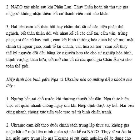
2. NATO xác nhận sau khi Phần Lan, Thụy Điển hoàn tất thủ tục gia
nhập sẽ không nhận thêm bất cứ thành viên mới nào khác.
3. Hai bên cam kết thâu hồi hay chấm dứt tất cả các biện pháp thù
nghịch, bất thân thiện đối với nhau kể cả các chế tài, cấm vận, trừng
phạt, trả đũa cũ hay mới ; cam kết bình thường hóa quan hệ về mọi mặt
chính trị ngoại giao, kinh tế tài chánh, văn hóa xã hội ; cam kết thay
thế kỷ nguyên đối đầu bằng kỷ nguyên hợp tác cho sự nghiệp hòa bình,
thịnh vượng, thân hữu, cởi mở cho tất cả các quốc gia Châu Âu và cho
toàn thế giới.
Hiệp định hòa bình giữa Nga và Ukraine nên có những điều khoản sau
đây :
1. Ngưng bắn tại chỗ trước khi thương thuyết bắt đầu. Nga thực hiện
việc rút quân nhanh chóng ngay sau khi Hiệp định được ký kết. Hai bên
cũng nhanh chóng xúc tiến việc trao trả tù binh chiến tranh.
2. Ukraine cam kết theo đuổi chính sách trung lập thực sự, không gia
nhập bất cứ một liên minh quân sự nào kể cả NATO. Thụy sĩ và Áo là
hai mẫu mực trung lập mà Ukraine sẽ rút kinh nghiệm để áp dụng cho