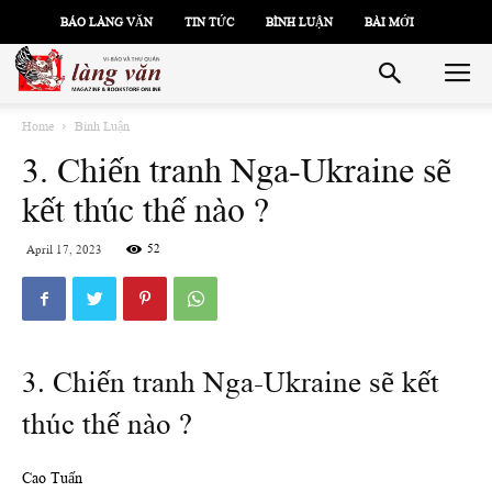
BÁO LÀNG VĂN
TIN TỨC
BÌNH LUẬN
BÀI MỚI
Home
Bình Luận
3. Chiến tranh Nga-Ukraine sẽ
kết thúc thế nào ?
52
April 17, 2023
3. Chiến tranh Nga-Ukraine sẽ kết
thúc thế nào ?
Cao Tuấn