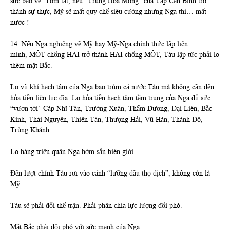
sức bảo vệ. Tóm tắt, nếu “Trung Hoa Mộng” của Tập Cận Bình trở
thành sự thực, Mỹ sẽ mất quy chế siêu cường nhưng Nga thì… mất
nước !
14. Nếu Nga nghiêng về Mỹ hay Mỹ-Nga chính thức lập liên
minh, MỘT chống HAI trở thành HAI chống MỘT, Tàu lập tức phải lo
thêm mặt Bắc.
Lo vũ khí hạch tâm của Nga bao trùm cả nước Tàu mà không cần đến
hỏa tiễn liên lục địa. Lo hỏa tiễn hạch tâm tầm trung của Nga đủ sức
“vươn tới” Cáp Nhĩ Tân, Trường Xuân, Thẩm Dương, Đại Liên, Bắc
Kinh, Thái Nguyên, Thiên Tân, Thượng Hải, Vũ Hán, Thành Đô,
Trùng Khánh…
Lo hàng triệu quân Nga hờm sẵn biên giới.
Đến lượt chính Tàu rơi vào cảnh “lưỡng đầu thọ địch”, không còn là
Mỹ.
Tàu sẽ phải đổi thế trận. Phải phân chia lực lượng đối phó.
Mặt Bắc phải đối phó với sức mạnh của Nga.