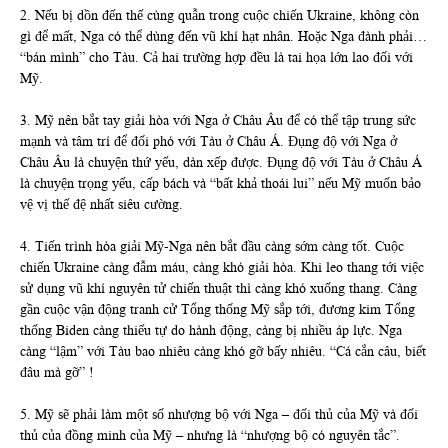
2. Nếu bị dồn đến thế cùng quẫn trong cuộc chiến Ukraine, không còn
gì để mất, Nga có thể dùng đến vũ khí hạt nhân. Hoặc Nga đành phải…
“bán mình” cho Tàu. Cả hai trường hợp đều là tai họa lớn lao đối với
Mỹ.
3. Mỹ nên bắt tay giải hòa với Nga ở Châu Âu để có thể tập trung sức
mạnh và tâm trí để đối phó với Tàu ở Châu Á. Đụng độ với Nga ở
Châu Âu là chuyện thứ yếu, dàn xếp được. Đụng độ với Tàu ở Châu Á
là chuyện trọng yếu, cấp bách và “bất khả thoái lui” nếu Mỹ muốn bảo
vệ vị thế đệ nhất siêu cường.
4. Tiến trình hòa giải Mỹ-Nga nên bắt đầu càng sớm càng tốt. Cuộc
chiến Ukraine càng đẫm máu, càng khó giải hòa. Khi leo thang tới việc
sử dụng vũ khí nguyên tử chiến thuật thì càng khó xuống thang. Càng
gần cuộc vận động tranh cử Tổng thống Mỹ sắp tới, đương kim Tổng
thống Biden càng thiếu tự do hành động, càng bị nhiều áp lực. Nga
càng “lậm” với Tàu bao nhiêu càng khó gỡ bấy nhiêu. “Cá cắn câu, biết
đâu mà gỡ” !
5. Mỹ sẽ phải làm một số nhượng bộ với Nga – đối thủ của Mỹ và đối
thủ của đồng minh của Mỹ – nhưng là “nhượng bộ có nguyên tắc”.