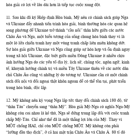
hòa giải có lợi về lâu dài hơn là tiếp tục cuộc xung đột.
11. Sau khi đã ký Hiệp định Hòa bình, Mỹ nên có chính sách giúp Nga
và Ukraine đẩy nhanh tiến trình hòa giải, bình thường hóa các quan hệ
song phương để Ukraine trở thành “cầu nối” thân hữu giữa các nước
Châu Âu và Nga, một biểu tượng của sống chung hòa bình thay vì là
một lò lửa chiến tranh hay một vùng tranh chấp liên miên không dứt.
Sự hòa giải giữa Ukraine và Nga cũng giúp sự hòa hợp và ổn định ngay
trong xã hội Ukraine, đặc biệt giữa miền Đông Ukraine ít nhiều chịu
ảnh hưởng Nga do các yếu tố địa lý, lịch sử, chủng tộc, ngôn ngữ, kinh
tế, khuynh hướng chính trị và miền Tây Ukraine thiên về các nước dân
chủ Châu Âu cũng vì những lý do tương tự. Ukraine cần có một chính
sách đối nội và đối ngoại thật khôn ngoan để có thể tồn tại, phát triển
trong hòa bình, độc lập.
12. Mỹ không nên kỳ vọng Nga lập tức thay đổi chính sách 180 độ, từ
“thân Tàu” chuyển sang “thân Mỹ”. Hòa giải Mỹ-Nga có nghĩa Nga-Mỹ
không còn coi nhau là kẻ thù, Nga sẽ đứng trung lập đối với cuộc tranh
chấp Mỹ-Tàu. Chỉ như thế đã là một thắng lợi lớn của Mỹ. Thay vì
MỘT chống HAI, chỉ còn MỘT chống MỘT. Mỹ không còn phải
“lưỡng đầu thọ địch”, ở cả hai mặt trận Châu Âu và Châu Á. 80 tỉ đô