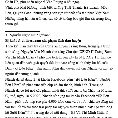
Châu Hà, phu nhân nhạc sĩ Văn Phụng ở hải ngoại.
Vĩnh biệt Mai Hương, vĩnh biệt những Thái Thanh, Hà Thanh, Mộc
Lan, Quỳnh Giao, những vàng son rực rỡ nhất của tân nhạc Việt Nam.
Những tiếng hát lên trời của các cô sẽ không bao giờ lịm tắt trong lòng
thính giả.
___________________
3) Nguyễn Ngọc Như Quỳnh:
Bị khởi tố vì livestream xúc phạm lãnh đạo huyện
Theo kết luận điều tra của Công an huyện Trảng Bom, trong quá trình
sinh sống, Nguyễn Văn Nhanh cho rằng Chủ tịch UBND H.Trảng Bom
Vũ Thị Minh Châu và phó chủ tịch huyện này là bà Lương Thị Lan có
liên quan đến việc giải quyết đất khu vực công trình thủy lợi hồ suối
Đầm (xã Bàu Hàm), làm ảnh hưởng đến quyền lợi của Nhanh và một số
người dân xung quanh.
Nhanh đã sử dụng 2 tài khoản Facebook gồm “Hồ Bàu Hàm”, “Người
Bàu Hàm” để phát trực tiếp clip có âm thanh, hình ảnh. Trong đó
Nhanh đã có lời nói xúc phạm, miệt thị, chửi rủa… bà Châu và bà Lan.
Cụ thể, ngày 18.5.2020, Nhanh sử dụng tài khoản Facebook “Hồ Bàu
Hàm” phát trực tiếp (có gần 4.000 lượt xem và 57 lượt chia sẻ) đăng tải
với tiêu đề “Khai thác trái phép tài nguyên thiên nhiên hay nạo vét lòng
hồ Suối Đầm?!?!?”, trong đó có nội dung: “Bà Vũ Thị Minh Châu là