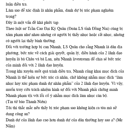
luận điều tra.
Làm sao để xác định là nhân phẩm, danh dự bị xúc phạm nghiêm
trọng?
Đây là một vấn đề khá phức tạp.
Theo luật sư Trần Cao Đại Kỳ Quân (Đoàn LS tỉnh Đồng Nai) cùng bị
xâm phạm như nhau nhưng có người bị thấy nhục hoặc rất nhục, nhưng
có người lại thấy bình thường.
Đối với trường hợp bị can Nhanh, LS Quân cho rằng Nhanh là dân địa
phương, bức xúc về cách giải quyết, quản lý, điều hành của 2 lãnh đạo
huyện là bà Châu và bà Lan, nên Nhanh livestream để chia sẻ bức xúc
của mình đối với 2 lãnh đạo huyện.
Trong khi xuyên suốt quá trình điều tra, Nhanh cũng khai mục đích của
Nhanh là thể hiện sự bức xúc cá nhân, chứ không nhằm mục đích “làm
nhục hay xúc phạm danh dự nhân phẩm” của 2 lãnh đạo huyện. Vì vậy,
muốn truy cứu trách nhiệm hình sự đối với Nhanh phải chứng minh
Nhanh phạm tội với lỗi cố ý nhằm mục đích làm nhục cán bộ.
(Tin từ báo Thanh Niên)
Tôi thì thắc mắc nếu thấy bị xúc phạm sao không kiện ra tòa mà sử
dụng công an?
Danh dự của lãnh đạo cao hơn danh dự của dân thường hay sao ạ? (Mẹ
Nấm)