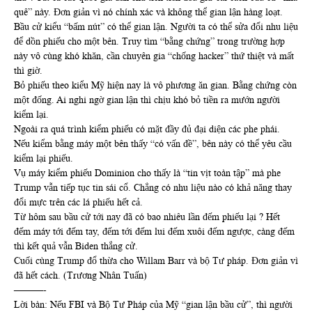
quê” này. Đơn giản vì nó chính xác và không thể gian lận hàng loạt.
Bầu cử kiểu “bấm nút” có thể gian lận. Người ta có thể sửa đổi nhu liệu
để dồn phiếu cho một bên. Truy tìm “bằng chứng” trong trường hợp
này vô cùng khó khăn, cần chuyên gia “chống hacker” thứ thiệt và mất
thì giờ.
Bỏ phiếu theo kiểu Mỹ hiện nay là vô phương ăn gian. Bằng chứng còn
một đống. Ai nghi ngờ gian lận thì chịu khó bỏ tiền ra mướn người
kiểm lại.
Ngoài ra quá trình kiểm phiếu có mặt đầy đủ đại diện các phe phái.
Nếu kiểm bằng máy một bên thấy “có vấn đề”, bên này có thể yêu cầu
kiểm lại phiếu.
Vụ máy kiểm phiếu Dominion cho thấy là “tin vịt toàn tập” mà phe
Trump vẫn tiếp tục tin sái cổ. Chẳng có nhu liệu nào có khả năng thay
đổi mực trên các lá phiếu hết cả.
Từ hôm sau bầu cử tới nay đã có bao nhiêu lần đếm phiếu lại ? Hết
đếm máy tới đếm tay, đếm tới đếm lui đếm xuôi đếm ngược, càng đếm
thì kết quả vẫn Biden thắng cử.
Cuối cùng Trump đổ thừa cho Willam Barr và bộ Tư pháp. Đơn giản vì
đã hết cách. (Trương Nhân Tuấn)
———-
Lời bàn: Nếu FBI và Bộ Tư Pháp của Mỹ “gian lận bầu cử”, thì người