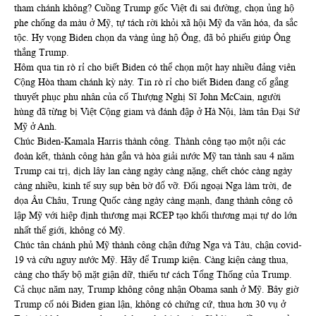
tham chánh không? Cuồng Trump gốc Việt đi sai đường, chọn ủng hộ
phe chống da màu ở Mỹ, tự tách rời khỏi xã hội Mỹ đa văn hóa, đa sắc
tộc. Hy vọng Biden chọn da vàng ủng hộ Ông, đã bỏ phiếu giúp Ông
thắng Trump.
Hôm qua tin rò rỉ cho biết Biden có thể chọn một hay nhiều đảng viên
Cộng Hòa tham chánh kỳ này. Tin rò rỉ cho biết Biden đang cố gắng
thuyết phục phu nhân của cố Thượng Nghị Sĩ John McCain, người
hùng đã từng bị Việt Cộng giam và đánh đập ở Hà Nội, làm tân Đại Sứ
Mỹ ở Anh.
Chúc Biden-Kamala Harris thành công. Thành công tạo một nội các
đoàn kết, thành công hàn gắn và hòa giải nước Mỹ tan tành sau 4 năm
Trump cai trị, dịch lây lan càng ngày càng nặng, chết chóc càng ngày
càng nhiều, kinh tế suy sụp bên bờ đổ vỡ. Đối ngoại Nga làm trời, đe
dọa Âu Châu, Trung Quốc càng ngày càng mạnh, đang thành công cô
lập Mỹ với hiệp định thương mại RCEP tạo khối thương mại tự do lớn
nhất thế giới, không có Mỹ.
Chúc tân chánh phủ Mỹ thành công chận đứng Nga và Tàu, chận covid-
19 và cứu nguy nước Mỹ. Hãy để Trump kiện. Càng kiện càng thua,
càng cho thấy bộ mặt giận dữ, thiếu tư cách Tổng Thống của Trump.
Cả chục năm nay, Trump không công nhận Obama sanh ở Mỹ. Bây giờ
Trump cố nói Biden gian lận, không có chứng cứ, thua hơn 30 vụ ở