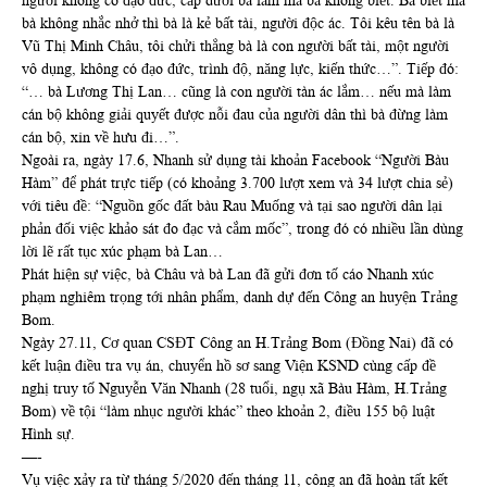
người không có đạo đức, cấp dưới bà làm mà bà không biết. Bà biết mà
bà không nhắc nhở thì bà là kẻ bất tài, người độc ác. Tôi kêu tên bà là
Vũ Thị Minh Châu, tôi chửi thẳng bà là con người bất tài, một người
vô dụng, không có đạo đức, trình độ, năng lực, kiến thức…”. Tiếp đó:
“… bà Lương Thị Lan… cũng là con người tàn ác lắm… nếu mà làm
cán bộ không giải quyết được nỗi đau của người dân thì bà đừng làm
cán bộ, xin về hưu đi…”.
Ngoài ra, ngày 17.6, Nhanh sử dụng tài khoản Facebook “Người Bàu
Hàm” để phát trực tiếp (có khoảng 3.700 lượt xem và 34 lượt chia sẻ)
với tiêu đề: “Nguồn gốc đất bàu Rau Muống và tại sao người dân lại
phản đối việc khảo sát đo đạc và cắm mốc”, trong đó có nhiều lần dùng
lời lẽ rất tục xúc phạm bà Lan…
Phát hiện sự việc, bà Châu và bà Lan đã gửi đơn tố cáo Nhanh xúc
phạm nghiêm trọng tới nhân phẩm, danh dự đến Công an huyện Trảng
Bom.
Ngày 27.11, Cơ quan CSĐT Công an H.Trảng Bom (Đồng Nai) đã có
kết luận điều tra vụ án, chuyển hồ sơ sang Viện KSND cùng cấp đề
nghị truy tố Nguyễn Văn Nhanh (28 tuổi, ngụ xã Bàu Hàm, H.Trảng
Bom) về tội “làm nhục người khác” theo khoản 2, điều 155 bộ luật
Hình sự.
—-
Vụ việc xảy ra từ tháng 5/2020 đến tháng 11, công an đã hoàn tất kết