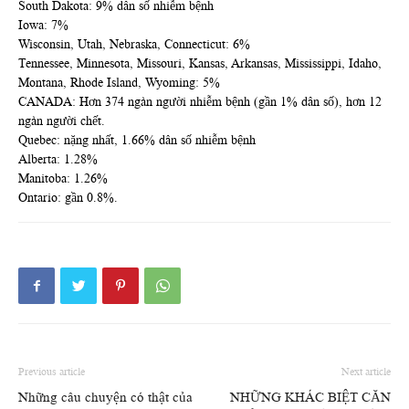
South Dakota: 9% dân số nhiễm bệnh
Iowa: 7%
Wisconsin, Utah, Nebraska, Connecticut: 6%
Tennessee, Minnesota, Missouri, Kansas, Arkansas, Mississippi, Idaho,
Montana, Rhode Island, Wyoming: 5%
CANADA: Hơn 374 ngàn người nhiễm bệnh (gần 1% dân số), hơn 12
ngàn người chết.
Quebec: nặng nhất, 1.66% dân số nhiễm bệnh
Alberta: 1.28%
Manitoba: 1.26%
Ontario: gần 0.8%.
Previous article
Next article
Những câu chuyện có thật của
NHỮNG KHÁC BIỆT CĂN