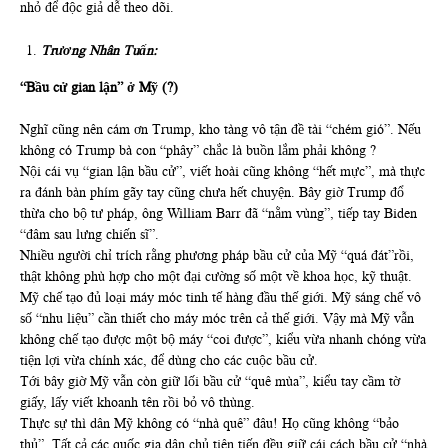
nhỏ để độc giả dễ theo dõi.
Trương Nhân Tuấn:
“Bầu cử gian lận” ở Mỹ (?)
Nghĩ cũng nên cám ơn Trump, kho tàng vô tận đề tài “chém gió”. Nếu
không có Trump bà con “phây” chắc là buồn lắm phải không ?
Nội cái vụ “gian lận bầu cử”, viết hoài cũng không “hết mực”, mà thực
ra đánh bàn phím gãy tay cũng chưa hết chuyện. Bây giờ Trump đổ
thừa cho bộ tư pháp, ông William Barr đã “nằm vùng”, tiếp tay Biden
“đâm sau lưng chiến sĩ”.
Nhiều người chỉ trích rằng phương pháp bầu cử của Mỹ “quá đát”rồi,
thật không phù hợp cho một đại cường số một về khoa học, kỹ thuật.
Mỹ chế tạo đủ loại máy móc tinh tế hàng đầu thế giới. Mỹ sáng chế vô
số “nhu liệu” cần thiết cho máy móc trên cả thế giới. Vậy mà Mỹ vẫn
không chế tạo được một bộ máy “coi được”, kiểu vừa nhanh chóng vừa
tiện lợi vừa chính xác, để dùng cho các cuộc bầu cử.
Tới bây giờ Mỹ vẫn còn giữ lối bầu cử “quê mùa”, kiểu tay cầm tờ
giấy, lấy viết khoanh tên rồi bỏ vô thùng.
Thực sự thì dân Mỹ không có “nhà quê” đâu! Họ cũng không “bảo
thủ”. Tất cả các quốc gia dân chủ tiên tiến đều giữ cái cách bầu cử “nhà