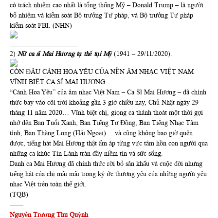
có trách nhiệm cao nhất là tổng thống Mỹ – Donald Trump – là người
bổ nhiệm và kiểm soát Bộ trưởng Tư pháp, và Bộ trưởng Tư pháp
kiểm soát FBI. (NHN)
____________________
2)
Nữ ca sĩ Mai Hương tạ thế tại Mỹ
(1941 – 29/11/2020).
CÒN ĐÂU CÁNH HOA YÊU CỦA NỀN ÂM NHẠC VIỆT NAM
VĨNH BIỆT CA SĨ MAI HƯƠNG
“Cánh Hoa Yêu” của âm nhạc Việt Nam – Ca Sĩ Mai Hương – đã chính
thức bay vào cõi trời khoảng gần 3 giờ chiều nay, Chủ Nhật ngày 29
tháng 11 năm 2020… Vĩnh biệt chị, giọng ca thánh thoát một thời gợi
nhớ đến Ban Tuổi Xanh, Ban Tiếng Tơ Đồng, Ban Tiếng Nhạc Tâm
tình, Ban Thăng Long (Hải Ngoại)… và cũng không bao giờ quên
được, tiếng hát Mai Hương thật ấm áp từng vực tâm hồn con người qua
những ca khúc Tin Lành tràn đầy niềm tin và sức sống.
Danh ca Mai Hương đã chính thức rời bỏ sân khấu và cuộc đời nhưng
tiếng hát của chị mãi mãi trong ký ức thương yêu của những người yêu
nhạc Việt trên toàn thế giới.
(TQB)
——
Nguyễn Trương Thu Quỳnh