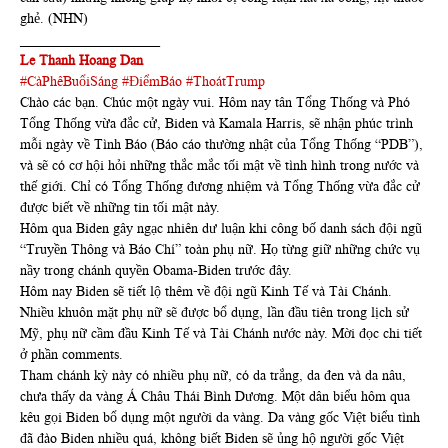
ghẻ. (NHN)
____________________
Le Thanh Hoang Dan
#CàPhêBuổiSáng
#ĐiểmBáo
#ThoátTrump
Chào các bạn. Chúc một ngày vui. Hôm nay tân Tổng Thống và Phó
Tổng Thống vừa đắc cử, Biden và Kamala Harris, sẽ nhận phúc trình
mỗi ngày về Tình Báo (Báo cáo thường nhật của Tổng Thống “PDB”),
và sẽ có cơ hội hỏi những thắc mắc tối mật về tình hình trong nước và
thế giới. Chỉ có Tổng Thống đương nhiệm và Tổng Thống vừa đắc cử
được biết về những tin tối mật này.
Hôm qua Biden gây ngạc nhiên dư luận khi công bố danh sách đội ngũ
“Truyền Thông và Báo Chí” toàn phụ nữ. Họ từng giữ những chức vụ
nầy trong chánh quyền Obama-Biden trước đây.
Hôm nay Biden sẽ tiết lộ thêm về đội ngũ Kinh Tế và Tài Chánh.
Nhiều khuôn mặt phụ nữ sẽ được bổ dụng, lần đầu tiên trong lịch sử
Mỹ, phụ nữ cầm đầu Kinh Tế và Tài Chánh nước này. Mời đọc chi tiết
ở phần comments.
Tham chánh kỳ này có nhiều phụ nữ, có da trắng, da đen và da nâu,
chưa thấy da vàng Á Châu Thái Bình Dương. Một dân biểu hôm qua
kêu gọi Biden bổ dụng một người da vàng. Da vàng gốc Việt biểu tình
đã đào Biden nhiều quá, không biết Biden sẽ ủng hộ người gốc Việt