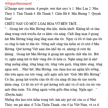
4tSlgrpo0nusomred
·
CHIỀU NAY CÓ MỘT LOÀI HOA VỠ BÊN TRỜI…
“…Giọng hát của Mai Hương đôn hậu, thuần khiết. Không hề có làm
dáng trong cách truyền đạt ca khúc của nàng. Chất lãng mạn ở giọng
hát Mai Hương bảng lảng lãng mạn dân tộc. Ngay cả lối tỏ tình qua lời
ca cũng là tình tự dân tộc. Đừng mất công tìm kiếm sự rã rượi ở Mai
Hương. Quê hương Việt nam đau khổ thì có, nhưng rã rượi thì
không…Giọng hát Mai Hương là giọng hát nguyên chất dân tộc. Bởi
vì, nghe nàng hát là thấy vùng đời cũ hiện ra. Nghe nàng hát là nhớ
từng miếng nắng, từng hàng cây, từng viên gạch, từng khúc sông, từng
ngọn suối… Như thế, Mai Hương, con chim họa mi ngậm hồi tưởng,
đậu trên ngọn cao lưu vong, mỗi ngày mỗi hót “Giấc Mơ Hồi Hương”.
Có lần, giọng hát truyền cảm tột độ của nàng đã làm tôi xao xuyến
khôn cùng. Cơ hồ tôi trở về quê hương tuổi nhỏ và cổ tích của tôi vào
một đêm xuân. Tôi đứng ngoài vườn giữa đêm trăng. Ngẩn ngơ…”
(Duyên Anh)
Những đóa hoa tươi thắm trong bức ảnh này giờ chỉ còn ca sĩ Như
Thủy, em gái nhạc sĩ Trần Thiện Thanh, còn ở lại Việt Nam, và ca sĩ