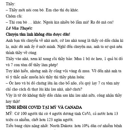
Thầy:
– Thầy mới nói con bò. Em cho thí dụ khác.
Chôm cãi:
– Thì con bò … khác. Ngoài kia nhiều bò lắm mà! Ra đó mà coi!
Lê Văn Thuyết:
Chuyện tâm linh không đùa được đâu!
Anh bạn tôi chuyển về nhà mới, cứ lau nhà xong là thấy có dấu chân kì
lạ, mặc dù anh ấy ở một mình. Nghĩ đến chuyện ma, anh ta sợ quá nên
thỉnh thầy về cúng.
Thầy vào nhà, xem kĩ xong rồi thầy bảo: Mua 1 bộ óc heo, 1 quả bí đỏ
và 7 con tôm để thầy làm phép!
Tuy khó hiểu, nhưng anh ấy cũng vội vàng đi mua. Về đến nhà anh ta
tỏ ý thắc mắc muốn hỏi thầy thì thầy phán luôn:
– Óc heo và bí đỏ chưng lên ăn cho bổ não, rồi quỳ lạy 7 cụ tôm này
chỉ cho cách đi thụt lùi khi lau nhà, nhớ chưa?
Vậy là từ đó không thấy dấu chân sau khi lau nhà nữa, công nhận thầy
hay thật!
TÌNH HÌNH COVID TẠI MỸ VÀ CANADA
MỸ: Cứ 100 người thì có 4 người dương tính CoVi, cả nước hơn 13
triệu ca nhiễm, chết hơn 123 ngàn người.
Tiểu bang chịu nặng nhất: North Dakota: hơn 10% dân cư nhiễm bệnh