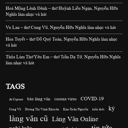
Hoá Mộng Lênh Đênh – thơ Huỳnh Liễu Ngạn, Nguyễn Hữu
Nghĩa làm nhạc và hát
Vu Lan – thơ Cung Vũ, Nguyễn Hữu Nghĩa làm nhạc và hát
Hoa Tuyết – thơ Đỗ Quý Toàn, Nguyễn Hữu Nghĩa làm nhạc
và hát
Thủa Làm Thơ Yêu Em – thơ Trần Dạ Từ, Nguyễn Hữu Nghĩa
làm nhạc và hát
TAGS
COVID-19
báo làng văn
corona virus
Al Capone
ký
Cung Vũ
Dương Thị Vành Khuyên
Kim Xuân Nguyễn
kiến thức
làng văn cũ
Làng Văn Online
tin tức