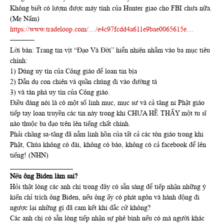
Không biết có lượm được máy tính của Hunter giao cho FBI chưa nữa.
(Mẹ Nấm)
https://www.tradeloop.com/…/e4c97fcdd4a611e9bae0065615e…
———–
Lời bàn: Trang tin vịt “Đạo Và Đời” hiển nhiên nhắm vào ba mục tiêu
chính:
1) Dùng uy tín của Công giáo để loan tin bịa
2) Dẫn dụ con chiên và quần chúng đi vào đường tà
3) và tàn phá uy tín của Công giáo.
Điều đáng nói là có một số linh mục, mục sư và cả tăng ni Phật giáo
tiếp tay loan truyền các tin này trong khi CHƯA HỀ THẤY một tu sĩ
nào thuộc ba đạo trên lên tiếng chất chính.
Phải chăng sa-tăng đã nắm linh hồn của tất cả các tôn giáo trong khi
Phật, Chúa không có đài, không có báo, không có cả facebook để lên
tiếng! (NHN)
__________________
Nếu ông Biden làm sai?
Hỏi thật lòng các anh chị trong đây có sẵn sàng để tiếp nhận những ý
kiến chỉ trích ông Biden, nếu ông ấy có phát ngôn và hành động đi
ngược lại những gì đã cam kết khi đắc cử không?
Các anh chị có sẵn lòng tiếp nhận sự phê bình nếu có mà người khác