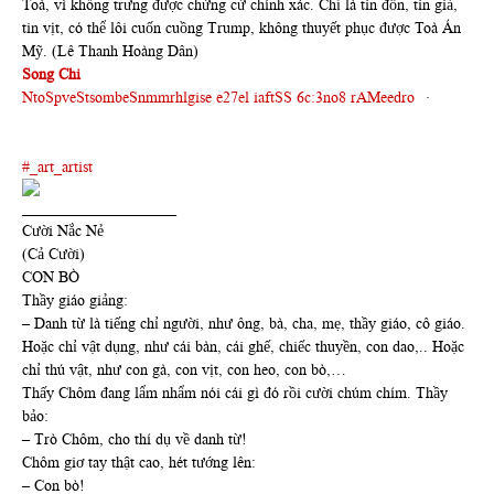
Toà, vì không trưng được chứng cứ chính xác. Chỉ là tin đồn, tin giả,
tin vịt, có thể lôi cuốn cuồng Trump, không thuyết phục được Toà Án
Mỹ. (Lê Thanh Hoàng Dân)
Song Chi
NtoSpveStsombeSnmmrhlgise e27el iaftSS 6c:3no8 rAMeedro
·
#_art_artist
____________________
Cười Nắc Nẻ
(Cả Cười)
CON BÒ
Thầy giáo giảng:
– Danh từ là tiếng chỉ người, như ông, bà, cha, mẹ, thầy giáo, cô giáo.
Hoặc chỉ vật dụng, như cái bàn, cái ghế, chiếc thuyền, con dao,.. Hoặc
chỉ thú vật, như con gà, con vịt, con heo, con bò,…
Thấy Chôm đang lẩm nhẩm nói cái gì đó rồi cười chúm chím. Thầy
bảo:
– Trò Chôm, cho thí dụ về danh từ!
Chôm giơ tay thật cao, hét tướng lên:
– Con bò!