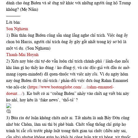
dành cho ông Biden và sẽ ứng xử khác với những người ủng hộ Trump
không? (Mẹ Nấm)
———-
Lời bàn:
Son Nghiem
1) Bản thân ông Biden cũng sẵn sàng lắng nghe chỉ trích. Việc ông ấy
chọn bà Harris, người chỉ trích ông ấy găy gắt nhất trong kỳ sơ bộ là
một ví dụ. (Son Nghiem)
Thanh-Mai Huynh
2) Xưa nay báo chí tự-do vẫn luôn chỉ trích chánh-phủ / lảnh-đạo mỗi
khi làm gì họ thấy ko đúng / ko đồng-ý, và các độc-giả với đầu óc mở-
mang (open-minded) đã quen-thuộc với việc này rồi. Ví dụ ngày hôm
nay ông Biden đã bị chỉ-trích / phản-đối việc đưa ông Rahm Emanuel
vào nội-các (
https://www.bostonglobe.com/…/rahm-emanuel-
doesnt…/
). Ko biết có ai “cuồng Biden” nhảy vào chửi ng viết bài này
ko nhỉ, hay kêu là ‘fake news’, ‘thổ-tả’ ?
3) Búa rìu dư luận không chừa một ai. Tất nhiên là anh Bảy Đờn cũng
như bác Chôm, làm sai thì bị phê bình. Chức tổng thống chỉ giúp họ
tránh bị rắc rối trước pháp luật trong thời gian tại chức (điều này sai,
cần sửa) nhưng không giúp họ khỏi bị công luận xát xà bông, xịt thuốc