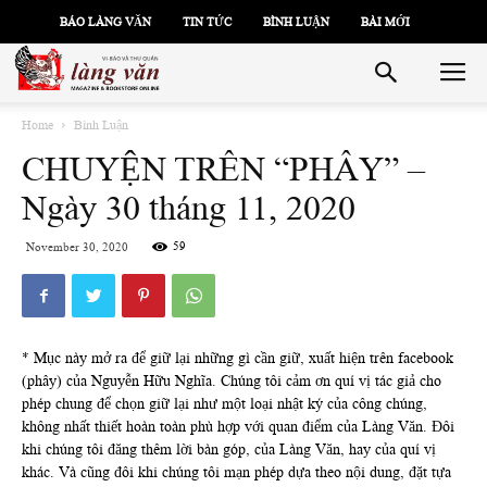
BÁO LÀNG VĂN
TIN TỨC
BÌNH LUẬN
BÀI MỚI
Home
Bình Luận
CHUYỆN TRÊN “PHÂY” –
Ngày 30 tháng 11, 2020
59
November 30, 2020
* Mục này mở ra để giữ lại những gì cần giữ, xuất hiện trên facebook
(phây) của Nguyễn Hữu Nghĩa. Chúng tôi cảm ơn quí vị tác giả cho
phép chung để chọn giữ lại như một loại nhật ký của công chúng,
không nhất thiết hoàn toàn phù hợp với quan điểm của Làng Văn. Đôi
khi chúng tôi đăng thêm lời bàn góp, của Làng Văn, hay của quí vị
khác. Và cũng đôi khi chúng tôi mạn phép dựa theo nội dung, đặt tựa