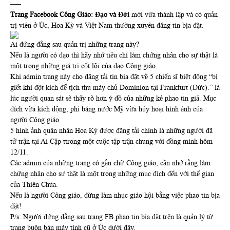
—–
Trang Facebook Công Giáo: Đạo và Đời
mới vừa thành lập và có quản
trị viên ở Úc, Hoa Kỳ và Việt Nam thường xuyên đăng tin bịa đặt.
Ai đứng đằng sau quản trị những trang này?
Nếu là người có đạo thì hãy nhớ tiêu chí làm chứng nhân cho sự thật là
một trong những giá trị cốt lõi của đạo Công giáo.
Khi admin trang này cho đăng tải tin bia đặt về 5 chiến sĩ biệt động “bị
giết khi đột kích để tịch thu máy chủ Dominion tại Frankfurt (Đức).” là
lúc người quan sát sẽ thấy rõ hơn ý đồ của những kẻ phao tin giả. Mục
đích vừa kích động, phỉ báng nước Mỹ vừa hủy hoại hình ảnh của
người Công giáo.
5 hình ảnh quân nhân Hoa Kỳ được đăng tải chính là những người đã
tử trận tại Ai Cập ttrong một cuộc tập trận chung với đồng minh hôm
12/11.
Các admin của những trang có gắn chữ Công giáo, cần nhớ rằng làm
chứng nhân cho sự thật là một trong những mục đích đến với thế gian
của Thiên Chúa.
Nếu là người Công giáo, đừng làm nhục giáo hội bằng việc phao tin bịa
đặt!
P/s: Người đứng đằng sau trang FB phao tin bịa đặt trên là quản lý từ
trang buôn bán máy tính cũ ở Úc dưới đây.