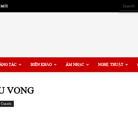
 MỚI
ÁNG TÁC
BIÊN KHẢO
ÂM NHẠC
NGHỆ THUẬT
ƯU VONG
 Canada