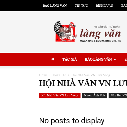
BÁO LÀNG VĂN
TIN TỨC
BÌNH LUẬN
BÀI
Làng
Văn
TÁC GIẢ
BÁO LÀNG VĂN
S
Home
Đoàn Thể
Hội Nhà Văn VN Lưu Vong
HỘI NHÀ VĂN VN L
Hội Nhà Văn VN Lưu Vong
Nhóm Ảnh Việt
Văn Bút VN
No posts to display