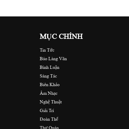
MỤC CHÍNH
Tin Tức
Báo Làng Văn
Bình Luận
Sáng Tác
Biên Khảo
Âm Nhạc
Nghệ Thuật
Giải Trí
Đoàn Thể
Thư Quán