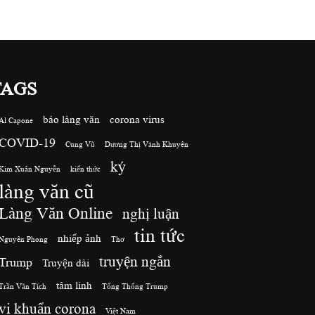
TAGS
báo làng văn
corona virus
Al Capone
COVID-19
Cung Vũ
Dương Thị Vành Khuyên
ký
Kim Xuân Nguyễn
kiến thức
làng văn cũ
Làng Văn Online
nghị luận
tin tức
nhiếp ảnh
Nguyên Phong
Thơ
truyện ngắn
Trump
Truyện dài
tâm linh
Trần Văn Tích
Tổng Thống Trump
vi khuẩn corona
Việt Nam