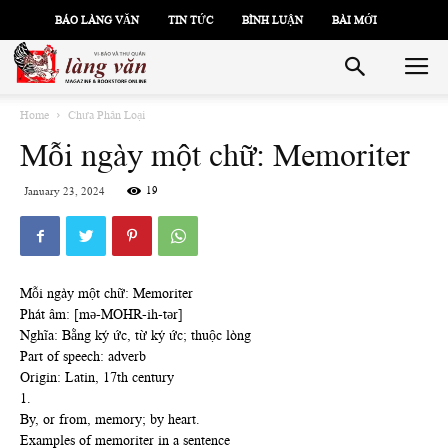
BÁO LÀNG VĂN
TIN TỨC
BÌNH LUẬN
BÀI MỚI
Home
Chưa Phân Loại
Mỗi ngày một chữ: Memoriter
19
January 23, 2024
Mỗi ngày một chữ: Memoriter
Phát âm: [mə-MOHR-ih-tər]
Nghĩa: Bằng ký ức, từ ký ức; thuộc lòng
Part of speech: adverb
Origin: Latin, 17th century
1.
By, or from, memory; by heart.
Examples of memoriter in a sentence