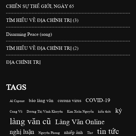
CHIẾN SỰ THẾ GIỚI, NGÀY 65
TÌM HIỂU VỀ ĐỊA CHÍNH TRỊ (3)
Disarming Peace (song)
TÌM HIỂU VỀ ĐỊA CHÍNH TRỊ (2)
ĐỊA CHÍNH TRỊ
TAGS
COVID-19
báo làng văn
corona virus
Al Capone
ký
Cung Vũ
Dương Thị Vành Khuyên
Kim Xuân Nguyễn
kiến thức
làng văn cũ
Làng Văn Online
tin tức
nghị luận
nhiếp ảnh
Nguyên Phong
Thơ