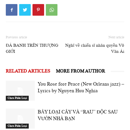
Previous article
Next article
ĐÁ BANH TRÊN THƯỢNG
Nghĩ về chiến sĩ nhân quyền Võ
GIỚI
Văn Ái
RELATED ARTICLES
MORE FROM AUTHOR
You Rose fore Peace (New Orleans jazz) –
Lyrics by Nguyen Huu Nghia
Chưa Phân Loại
BẢY LOẠI CÂY VÀ “RAU” ĐỘC SAU
VƯỜN NHÀ BẠN
Chưa Phân Loại