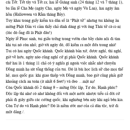
cái Tết: Tết tây và Tết ra; hai lễ Giáng sinh (24 tháng 12 và 7 tháng 1),
ba lần lễ Cha Mẹ (ngày Cha, ngày Mẹ và ngày Vu Lan), hai ngày âm
hồn (Halloween và Rằm tháng Bảy).
Tuy khai trong giấy kiểm tra dân số là “Phật tử” nhưng tui không ăn
mừng Phật Đản vì cảm thấy chả dính dáng gì với ông Thái tử cà-ri-nị
(lúc đó ổng đã là Phật đâu!)
Ngày lễ Phục sinh, tui giấu trứng trong vườn cho bầy cháu nội đi tìm
khi tụi nó còn nhỏ; giờ tới ngày đó, đố kiếm ra một đứa trong nhà!
Tui có hai ngày Quốc khánh. Quốc khánh bản xứ, được nghỉ, thì nghỉ,
giờ về hưu, ngày nào cũng nghỉ cứ gì phải Quốc khánh. Quốc khánh
thứ hai là 1 tháng 11 chả có ý nghĩa gì ngoài việc nhắc nhớ chuyện
Đồng minh hạ sát tổng thống của tui. Đó là bài học lịch sử cho mọi thế
hệ, mọi quốc gia: khi giao thiệp với Đồng minh, bao giờ cũng phải giữ
khoảng cách an toàn (ít nhất 6 feet!) và đeo …mặt nạ!
Còn Quốc khánh đỏ 2 tháng 9 – mừng Độc lập, Tự do, Hạnh phúc?
Độc lập thì như có như không đối với một nước nhược tiểu cả đời cứ
phải đi giây giữa các cường quốc, khi nghiêng bên này khi ngả bên kia.
Còn Tự do và Hạnh phúc? Đó là niềm ước mơ của cả dân tộc, trừ đi
một đảng./.