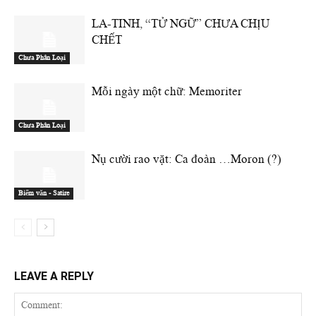
LA-TINH, “TỬ NGỮ” CHƯA CHỊU
CHẾT
Chưa Phân Loại
Mỗi ngày một chữ: Memoriter
Chưa Phân Loại
Nụ cười rao vặt: Ca đoàn …Moron (?)
Biếm văn - Satire
LEAVE A REPLY