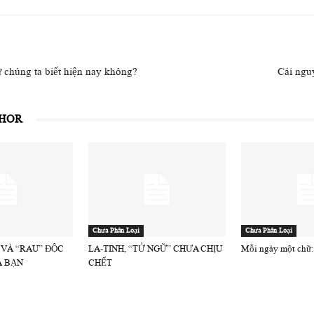
 chúng ta biết hiện nay không?
Cái nguy
THOR
Chưa Phân Loại
Chưa Phân Loại
 VÀ “RAU” ĐỘC
LA-TINH, “TỬ NGỮ” CHƯA CHỊU
Mỗi ngày một chữ:
À BẠN
CHẾT