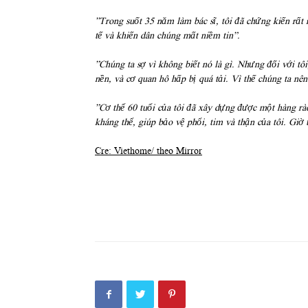
”Trong suốt 35 năm làm bác sĩ, tôi đã chứng kiến rấ
tế và khiến dân chúng mất niềm tin”.
”Chúng ta sợ vì không biết nó là gì. Nhưng đối với tô
nền, và cơ quan hô hấp bị quá tải. Vì thế chúng ta n
”Cơ thể 60 tuổi của tôi đã xây dựng được một hàng rà
kháng thể, giúp bảo vệ phổi, tim và thận của tôi. Giờ
Cre: Viethome/ theo Mirror