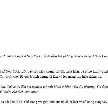
Anh từ một hội nghị ở New York. Bà đã nằm liệt giường tại nhà riêng ở Nam Lon
 về từ New York. Lúc này các triệu chứng bắt đầu xuất hiện, bà bị ho khan và 
ời và sốt cao. Bà quyết định ngưng đi làm và lên mạng tìm hiểu thông tin.
 âm. Thế là tôi đến xét nghiệm tại một kiosk ở bệnh viện địa phương. Tôi đoá
hời điểm của dịch cúm mùa”.
 bà bắt đầu lộ rõ. Chỉ trong vài giờ, mũi của bà đã bị loét và cổ họng cũng vậ