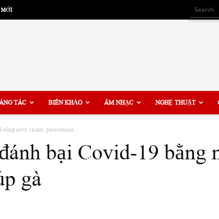
 MỚI
ÁNG TÁC
BIÊN KHẢO
ÂM NHẠC
NGHỆ THUẬT
9 bằng nước chanh, paracetamol...
i đánh bại Covid-19 bằng 
úp gà