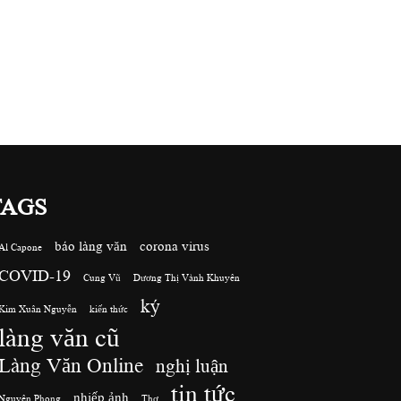
TAGS
báo làng văn
corona virus
Al Capone
COVID-19
Cung Vũ
Dương Thị Vành Khuyên
ký
Kim Xuân Nguyễn
kiến thức
làng văn cũ
Làng Văn Online
nghị luận
tin tức
nhiếp ảnh
Nguyên Phong
Thơ