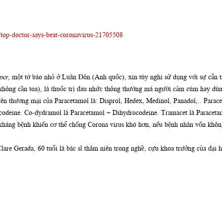
/top-doctor-says-beat-coronavirus-21705508
per
, một tờ báo nhỏ ở Luân Đôn (Anh quốc), xin tùy nghi sử dụng với sự cẩn tr
không cần toa), là thuốc trị đau nhức thông thường mà người cảm cúm hay dùn
 tên thương mại của Paracetamol là: Disprol, Hedex, Medinol, Panadol,.. Parac
odeine. Co-dydramol là Paracetamol + Dihydrocodeine. Tramacet là Paracetam
kháng bệnh khiến cơ thể chống Corona virus khó hơn, nếu bệnh nhân vốn không
Clare Gerada, 60 tuổi là bác sĩ thâm niên trong nghề, cựu khoa trưởng của đại