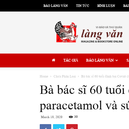
BÁO LÀNG VĂN
TIN TỨC
BÌNH LUẬN
BÀI
Làng
Văn
TÁC GIẢ
BÁO LÀNG VĂN
S
Home
Chưa Phân Loại
Bà bác sĩ 60 tuổi đánh bại Covid-1
Bà bác sĩ 60 tuổ
paracetamol và s
30
March 18, 2020