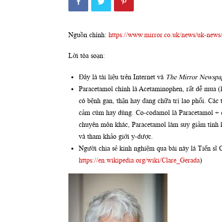
Nguồn chính:
https://www.mirror.co.uk/news/uk-news
Lời tòa soạn:
Đây là tài liệu trên Internet và
The Mirror Newspa
Paracetamol chính là Acetaminophen, rất dễ mua (
có bệnh gan, thận hay đang chữa trị lao phổi. Các
cảm cúm hay dùng. Co-codamol là Paracetamol + c
chuyên môn khác, Paracetamol làm suy giảm tính 
và tham khảo giới y-dược.
Người chia sẻ kinh nghiệm qua bài này là Tiến sĩ 
https://en.wikipedia.org/wiki/Clare_Gerada
)