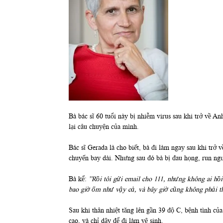
Bà bác sĩ 60 tuổi này bị nhiễm virus sau khi trở về 
lại câu chuyện của mình.
Bác sĩ Gerada là cho biết, bà đi làm ngay sau khi trở
chuyến bay dài. Nhưng sau đó bà bị đau họng, run ngư
Bà kể:
”Rồi tôi gửi email cho 111, nhưng không ai hồi
bao giờ ốm như vậy cả, và bây giờ cũng không phải t
Sau khi thân nhiệt tăng lên gần 39 độ C, bệnh tình của
cao, và chỉ dậy để đi làm vệ sinh.