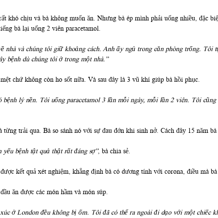
rất khó chịu và bà không muốn ăn. Nhưng bà ép mình phải uống nhiều, đặc biệt
iếng bà lại uống 2 viên paracetamol.
 nhà và chúng tôi giữ khoảng cách. Anh ấy ngủ trong căn phòng trống. Tôi tự
ây bệnh dù chúng tôi ở trong một nhà.”
 mệt chứ không còn ho sốt nữa. Và sau đây là 3 vũ khí giúp bà hồi phục.
ó bệnh lý nền. Tôi uống paracetamol 3 lần mỗi ngày, mỗi lần 2 viên. Tôi cũng
à từng trải qua. Bà so sánh nó với sự đau đớn khi sinh nở. Cách đây 15 năm bà
 yếu bệnh tật quả thật rất đáng sợ”
, bà chia sẻ.
 được kết quả xét nghiệm, khẳng định bà có dương tính với corona, điều mà bà
ắt đầu ăn được các món hầm và món súp.
 xúc ở London đều không bị ốm. Tôi đã có thể ra ngoài đi dạo với một chiếc k