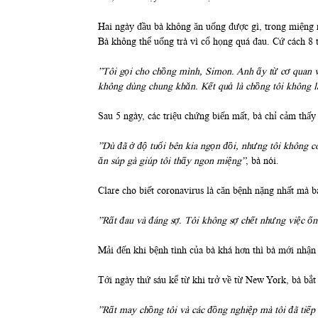
Hai ngày đầu bà không ăn uống được gì, trong miệng 
Bà không thể uống trà vì cổ họng quá đau. Cứ cách 8 t
”Tôi gọi cho chồng mình, Simon. Anh ấy từ cơ quan về
không dùng chung khăn. Kết quả là chồng tôi không l
Sau 5 ngày, các triệu chứng biến mất, bà chỉ cảm thấy
”Dù đã ở độ tuổi bên kia ngọn đồi, nhưng tôi không c
ăn súp gà giúp tôi thấy ngon miệng”
, bà nói.
Clare cho biết coronavirus là căn bệnh nặng nhất mà b
”Rất đau và đáng sợ. Tôi không sợ chết nhưng việc ốm
Mải đến khi bệnh tình của bà khá hơn thì bà mới nhận
Tới ngày thứ sáu kể từ khi trở về từ New York, bà b
”Rất may chồng tôi và các đồng nghiệp mà tôi đã tiếp