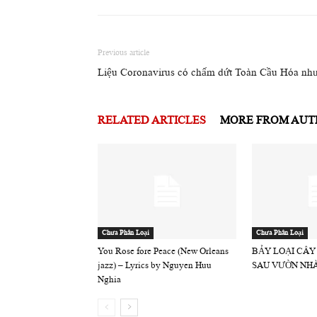
Previous article
Liệu Coronavirus có chấm dứt Toàn Cầu Hóa như
RELATED ARTICLES
MORE FROM AU
Chưa Phân Loại
Chưa Phân Loại
You Rose fore Peace (New Orleans
BẢY LOẠI CÂY
jazz) – Lyrics by Nguyen Huu
SAU VƯỜN NH
Nghia