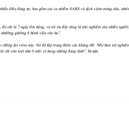
t nhiều điều đáng sợ, bao gồm các ca nhiễm SARS và dịch viêm màng não, nhưn
i, đó chỉ là 7 ngày ốm nặng, và tôi tin đây cũng là trải nghiệm của nhiều ng
ên nhường giường ở bệnh viện cho họ”.
o chống lại virus này. Nó đã tập trung được các kháng thể. Nếu bạn xét nghiệ
 tôi chỉ còn loét nhẹ ở mũi và họng nhưng đang lành”
, bà nói.