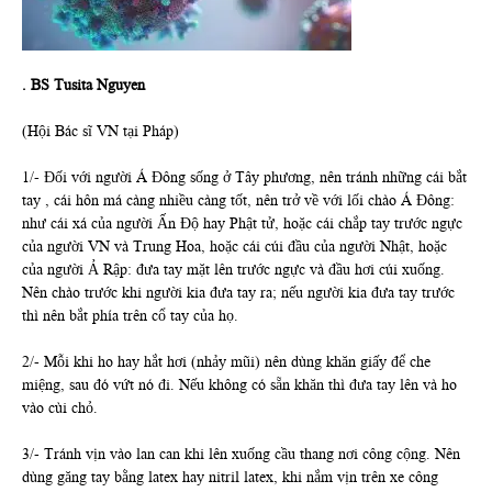
. BS Tusita Nguyen
(Hội Bác sĩ VN tại Pháp)
1/- Đối với người Á Đông sống ở Tây phương, nên tránh những cái bắt
tay , cái hôn má càng nhiều càng tốt, nên trở về với lối chào Á Đông:
như cái xá của người Ấn Độ hay Phật tử, hoặc cái chắp tay trước ngực
của người VN và Trung Hoa, hoặc cái cúi đầu của người Nhật, hoặc
của người Ả Rập: đưa tay mặt lên trước ngực và đầu hơi cúi xuống.
Nên chào trước khi người kia đưa tay ra; nếu người kia đưa tay trước
thì nên bắt phía trên cổ tay của họ.
2/- Mỗi khi ho hay hắt hơi (nhảy mũi) nên dùng khăn giấy để che
miệng, sau đó vứt nó đi. Nếu không có sẵn khăn thì đưa tay lên và ho
vào cùi chỏ.
3/- Tránh vịn vào lan can khi lên xuống cầu thang nơi công cộng. Nên
dùng găng tay bằng latex hay nitril latex, khi nắm vịn trên xe công