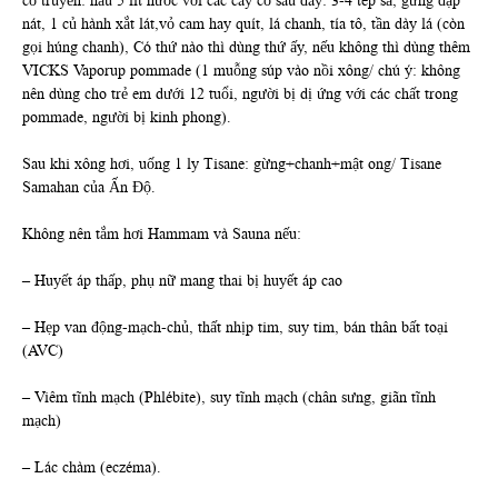
cổ truyền: nấu 5 lít nước với các cây cỏ sau đây: 3-4 tép sả, gừng đập
nát, 1 củ hành xắt lát,vỏ cam hay quít, lá chanh, tía tô, tần dày lá (còn
gọi húng chanh), Có thứ nào thì dùng thứ ấy, nếu không thì dùng thêm
VICKS Vaporup pommade (1 muỗng súp vào nồi xông/ chú ý: không
nên dùng cho trẻ em dưới 12 tuổi, người bị dị ứng với các chất trong
pommade, người bị kinh phong).
Sau khi xông hơi, uống 1 ly Tisane: gừng+chanh+mật ong/ Tisane
Samahan của Ấn Độ.
Không nên tắm hơi Hammam và Sauna nếu:
– Huyết áp thấp, phụ nữ mang thai bị huyết áp cao
– Hẹp van động-mạch-chủ, thất nhịp tim, suy tim, bán thân bất toại
(AVC)
– Viêm tĩnh mạch (Phlébite), suy tĩnh mạch (chân sưng, giãn tĩnh
mạch)
– Lác chàm (eczéma).