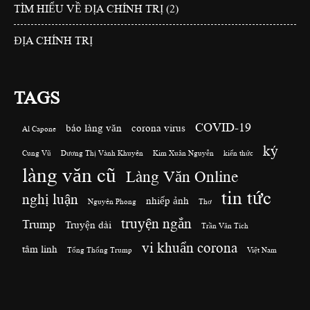
TÌM HIỂU VỀ ĐỊA CHÍNH TRỊ (2)
ĐỊA CHÍNH TRỊ
TAGS
COVID-19
báo làng văn
corona virus
Al Capone
ký
Cung Vũ
Dương Thị Vành Khuyên
Kim Xuân Nguyễn
kiến thức
làng văn cũ
Làng Văn Online
tin tức
nghị luận
nhiếp ảnh
Nguyên Phong
Thơ
truyện ngắn
Trump
Truyện dài
Trần Văn Tích
vi khuẩn corona
tâm linh
Tổng Thống Trump
Việt Nam