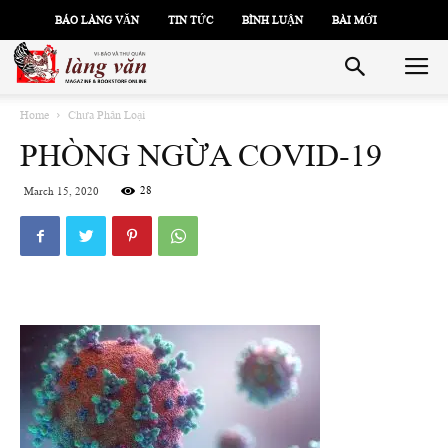
BÁO LÀNG VĂN
TIN TỨC
BÌNH LUẬN
BÀI MỚI
Home
Chưa Phân Loại
PHÒNG NGỪA COVID-19
28
March 15, 2020