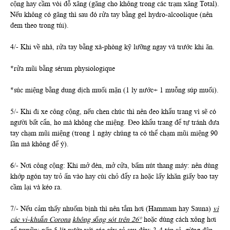
cộng hay cầm vòi đỗ xăng (găng cho không trong các trạm xăng Total).
Nếu không có găng thì sau đó rửa tay bằng gel hydro-alcoolique (nên
đem theo trong túi).
4/- Khi về nhà, rửa tay bằng xà-phòng kỹ lưỡng ngay và trước khi ăn.
*rửa mũi bằng sérum physiologique
*súc miệng bằng dung dịch muối mặn (1 ly nước+ 1 muỗng súp muối).
5/- Khi đi xe công cộng, nếu chen chúc thì nên đeo khẩu trang vì sẽ có
người bất cẩn, ho mà không che miệng. Đeo khẩu trang để tự tránh đưa
tay chạm mũi miệng (trong 1 ngày chúng ta có thể chạm mũi miệng 90
lần mà không để ý).
6/- Nơi công cộng: Khi mở đèn, mở cửa, bấm nút thang máy: nên dùng
khớp ngón tay trỏ ấn vào hay cùi chỏ đẩy ra hoặc lấy khăn giấy bao tay
cầm lại và kéo ra.
7/- Nếu cảm thấy nhuốm bịnh thì nên tắm hơi (Hammam hay Sauna)
vì
các vi-khu
ẩ
n Corona
không s
ố
ng sót trên 26°
hoặc dùng cách xông hơi