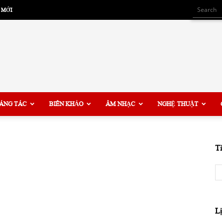
 MỚI
ÁNG TÁC
BIÊN KHẢO
ÂM NHẠC
NGHỆ THUẬT
T
L