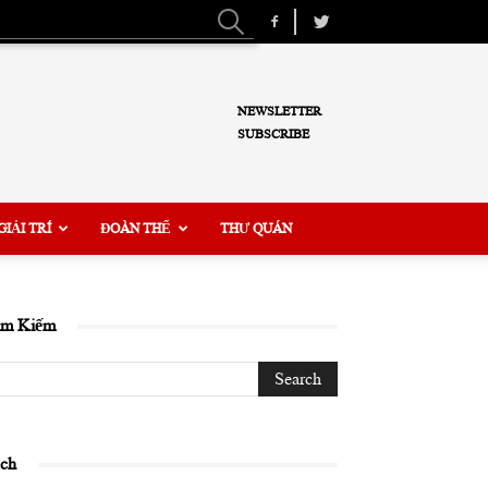
NEWSLETTER
SUBSCRIBE
GIẢI TRÍ
ĐOÀN THỂ
THƯ QUÁN
ìm Kiếm
ịch