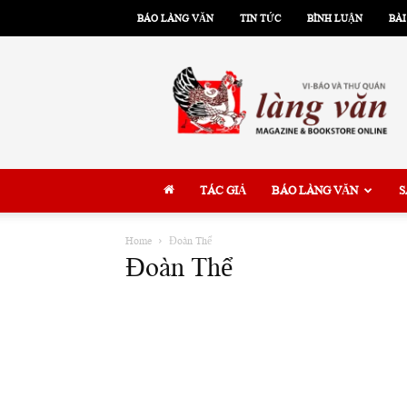
BÁO LÀNG VĂN
TIN TỨC
BÌNH LUẬN
BÀI
Làng
Văn
TÁC GIẢ
BÁO LÀNG VĂN
S
Home
Đoàn Thể
Đoàn Thể