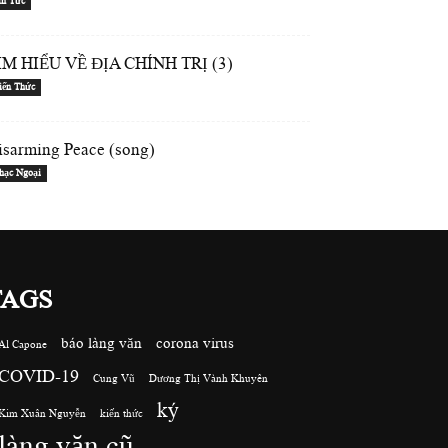
in Tức
ÌM HIỂU VỀ ĐỊA CHÍNH TRỊ (3)
iến Thức
isarming Peace (song)
hạc Ngoại
TAGS
báo làng văn
corona virus
Al Capone
COVID-19
Cung Vũ
Dương Thị Vành Khuyên
ký
Kim Xuân Nguyễn
kiến thức
làng văn cũ