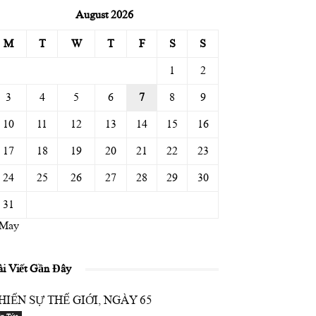
August 2026
M
T
W
T
F
S
S
1
2
3
4
5
6
7
8
9
10
11
12
13
14
15
16
17
18
19
20
21
22
23
24
25
26
27
28
29
30
31
 May
ài Viết Gần Đây
HIẾN SỰ THẾ GIỚI, NGÀY 65