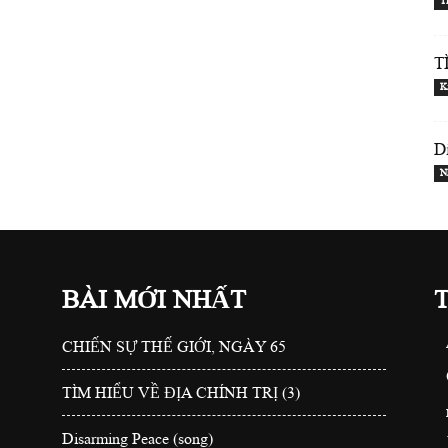
T
T
K
D
N
BÀI MỚI NHẤT
CHIẾN SỰ THẾ GIỚI, NGÀY 65
TÌM HIỂU VỀ ĐỊA CHÍNH TRỊ (3)
Disarming Peace (song)