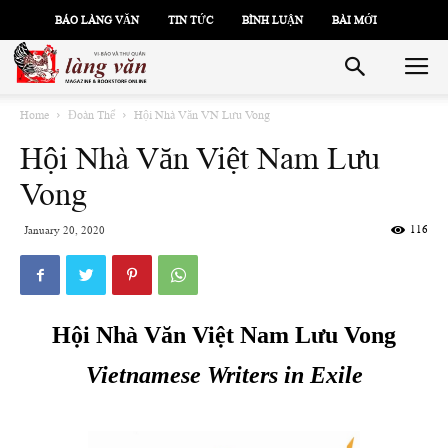
BÁO LÀNG VĂN
TIN TỨC
BÌNH LUẬN
BÀI MỚI
Home
Đoàn Thể
Hội Nhà Văn VN Lưu Vong
Hội Nhà Văn Việt Nam Lưu
Vong
116
January 20, 2020
Hội Nhà Văn Việt Nam Lưu Vong
Vietnamese Writers in Exile