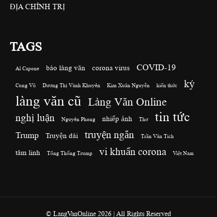
ĐỊA CHÍNH TRỊ
TAGS
COVID-19
báo làng văn
corona virus
Al Capone
ký
Cung Vũ
Dương Thị Vành Khuyên
Kim Xuân Nguyễn
kiến thức
làng văn cũ
Làng Văn Online
tin tức
nghị luận
nhiếp ảnh
Nguyên Phong
Thơ
truyện ngắn
Trump
Truyện dài
Trần Văn Tích
vi khuẩn corona
tâm linh
Tổng Thống Trump
Việt Nam
© LangVanOnline 2026 | All Rights Reserved