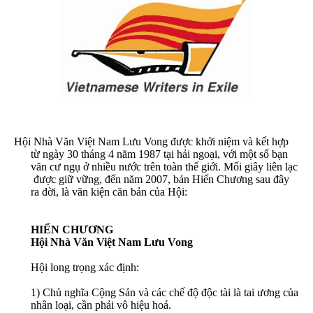
H
ộ
i Nhà Văn Vi
ệ
t Nam Lưu Vong đư
ợ
c kh
ở
i ni
ệ
m và k
ế
t h
ợ
p
t
ừ
ngày 30 tháng 4 năm 1987 t
ạ
i h
ả
i ngo
ạ
i, v
ớ
i m
ộ
t s
ố
​​ b
ạ
n
văn cư ng
ụ
​​
ở
​​ nhi
ề
u nư
ớ
c trên toàn th
ế
​​ gi
ớ
i. M
ố
i giây liên l
ạ
c
đư
ợ
c gi
ữ
​​ v
ữ
ng, đ
ế
n năm 2007, b
ả
n Hi
ế
n Chương sau đây
ra đ
ờ
i, là văn ki
ệ
n căn b
ả
n c
ủ
a H
ộ
i:
HI
Ế
N CHƯƠNG
H
ộ
i Nhà Văn Vi
ệ
t Nam Lưu Vong
H
ộ
i long tr
ọ
ng xác đ
ị
nh:
1) Ch
ủ
​​ nghĩa C
ộ
ng S
ả
n và các ch
ế
​​ đ
ộ
​​ đ
ộ
c tài là tai ương c
ủ
a
nhân lo
ạ
i, c
ầ
n ph
ả
i vô hi
ệ
u hoá.