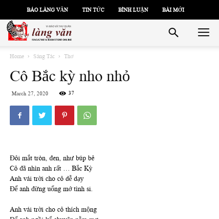
BÁO LÀNG VĂN
TIN TỨC
BÌNH LUẬN
BÀI MỚI
Home
Sáng Tác
Thơ
Cô Bắc kỳ nho nhỏ
37
March 27, 2020
Đôi mắt tròn, đen, như búp bê
Cô đã nhìn anh rất … Bắc Kỳ
Anh vái trời cho cô dễ dạy
Để anh đừng uổng mớ tình si.
Anh vái trời cho cô thích mộng