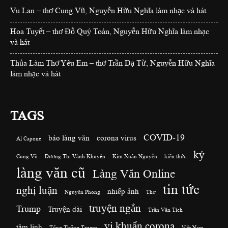
Vu Lan – thơ Cung Vũ, Nguyễn Hữu Nghĩa làm nhạc và hát
Hoa Tuyết – thơ Đỗ Quý Toàn, Nguyễn Hữu Nghĩa làm nhạc
và hát
Thủa Làm Thơ Yêu Em – thơ Trần Dạ Từ, Nguyễn Hữu Nghĩa
làm nhạc và hát
TAGS
COVID-19
báo làng văn
corona virus
Al Capone
ký
Cung Vũ
Dương Thị Vành Khuyên
Kim Xuân Nguyễn
kiến thức
làng văn cũ
Làng Văn Online
tin tức
nghị luận
nhiếp ảnh
Nguyên Phong
Thơ
truyện ngắn
Trump
Truyện dài
Trần Văn Tích
vi khuẩn corona
tâm linh