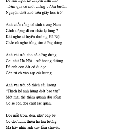
Để anh ngồi kể chuyện nằm mơ
“Đêm qua có một chàng bươm bướm
Nguyện chết khô trên giấy học trò”.
Anh chắc rằng cô sinh trong Nam
Cảnh tượng di cư chắc lạ lùng ?
Khi nghe ai luyến thương Hà Nội
Chắc cô nghe bằng tim dửng dưng.
Anh vái trời cho cô dửng dưng
Coi như Hà Nội – xứ hoang đường
Để anh còn dắt cô đi dạo
Còn rủ cô vào rạp cải lương.
Anh vái trời cô thích cải lương
“Thích kẻ anh hùng diệt bạo tàn”
Mốt mai thê thảm quanh đời sống
Cô sẽ còn đôi chút lạc quan.
Đôi mắt tròn, đen, như búp bê
Cô chớ nhìn thiên hạ lận lường
Mà hãy nhìn anh cay lắm chuyện