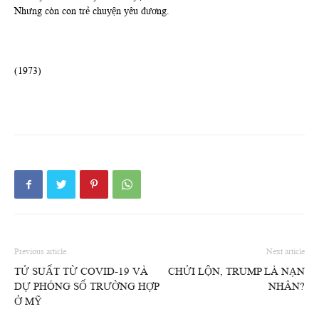
Nhưng còn con trẻ chuyện yêu đương.
(1973)
Previous article
Next article
TỬ SUẤT TỪ COVID-19 VÀ
CHỬI LỘN, TRUMP LÀ NẠN
DỰ PHÓNG SỐ TRƯỜNG HỢP
NHÂN?
Ở MỸ