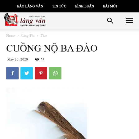
BÁO LÀNG VĂN
TIN TỨC
BÌNH LUẬN
BÀI MỚI
Home
Sáng Tác
Thơ
CUỒNG NỘ BA ĐÀO
53
May 15, 2020