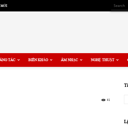
 MỚI
ÁNG TÁC
BIÊN KHẢO
ÂM NHẠC
NGHỆ THUẬT
T
41
L