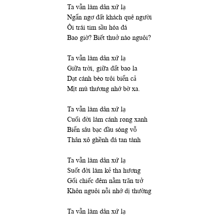
Ta vẫn làm dân xứ lạ
Ngẩn ngơ đất khách quê người
Ôi trái tim sầu hóa đá
Bao giờ? Biết thuở nào nguôi?
Ta vẫn làm dân xứ lạ
Giữa trời, giữa đất bao la
Dạt cánh bèo trôi biển cả
Mịt mù thương nhớ bờ xa.
Ta vẫn làm dân xứ lạ
Cuối đời làm cánh rong xanh
Biển sâu bạc đầu sóng vỗ
Thân xô ghềnh đá tan tành
Ta vẫn làm dân xứ lạ
Suốt đời làm kẻ tha hương
Gối chiếc đêm nằm trăn trở
Khôn nguôi nỗi nhớ dị thường
Ta vẫn làm dân xứ lạ