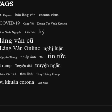
TAGS
báo làng văn
corona virus
Al Capone
COVID-19
Cung Vũ
Dương Thị Vành Khuyên
ký
Kim Xuân Nguyễn
kiến thức
làng văn cũ
Làng Văn Online
nghị luận
tin tức
nhiếp ảnh
Nguyên Phong
Thơ
truyện ngắn
Trump
Truyện dài
tâm linh
Trần Văn Tích
Tổng Thống Trump
vi khuẩn corona
Việt Nam