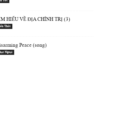
in Tức
ÌM HIỂU VỀ ĐỊA CHÍNH TRỊ (3)
iến Thức
isarming Peace (song)
hạc Ngoại