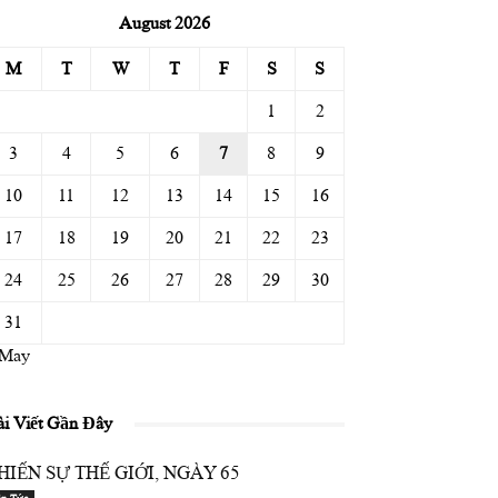
August 2026
M
T
W
T
F
S
S
1
2
3
4
5
6
7
8
9
10
11
12
13
14
15
16
17
18
19
20
21
22
23
24
25
26
27
28
29
30
31
 May
ài Viết Gần Đây
HIẾN SỰ THẾ GIỚI, NGÀY 65