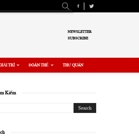
NEWSLETTER
SUBSCRIBE
GIẢI TRÍ
ĐOÀN THỂ
THƯ QUÁN
ìm Kiếm
ịch