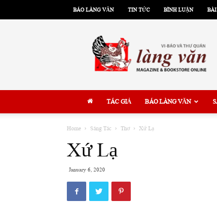
BÁO LÀNG VĂN
TIN TỨC
BÌNH LUẬN
BÀI
Làng
Văn
TÁC GIẢ
BÁO LÀNG VĂN
S
Home
Sáng Tác
Thơ
Xứ Lạ
Xứ Lạ
January 6, 2020