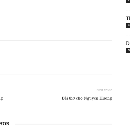
T
T
K
D
N
Next article
ng
Bài thơ cho Nguyên Hương
THOR