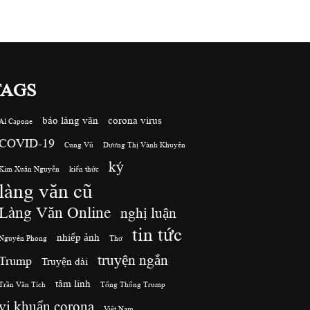
TAGS
báo làng văn
corona virus
Al Capone
COVID-19
Cung Vũ
Dương Thị Vành Khuyên
ký
Kim Xuân Nguyễn
kiến thức
làng văn cũ
Làng Văn Online
nghị luận
tin tức
nhiếp ảnh
Nguyên Phong
Thơ
truyện ngắn
Trump
Truyện dài
tâm linh
Trần Văn Tích
Tổng Thống Trump
vi khuẩn corona
Việt Nam