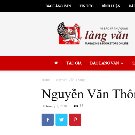
BÁO LÀNG VĂN
TIN TỨC
BÌNH LUẬN
BÀI
Làng
Văn
TÁC GIẢ
BÁO LÀNG VĂN
S
Home
Nguyễn Văn Thông
Nguyễn Văn Thô
77
February 1, 2020