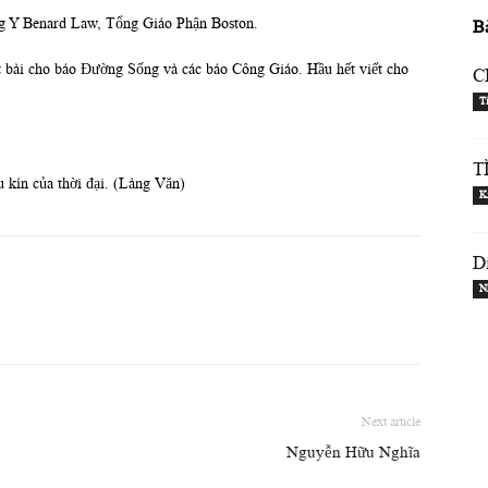
ng Y Benard Law, Tổng Giáo Phận Boston.
B
t bài cho báo Đường Sống và các báo Công Giáo. Hầu hết viết cho
C
T
T
 kín của thời đại. (Làng Văn)
K
D
N
Next article
Nguyễn Hữu Nghĩa