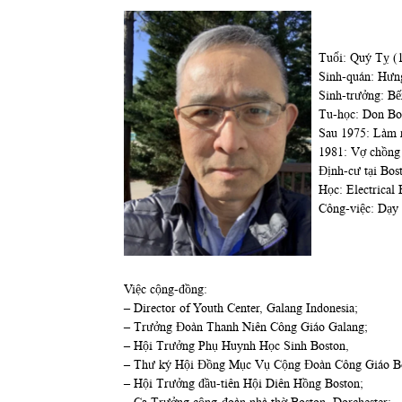
Tuổi: Quý Tỵ (
Sinh-quán: Hưn
Sinh-trưởng: B
Tu-học: Don Bo
Sau 1975: Làm 
1981: Vợ chồng 
Định-cư tại Bos
Học: Electrical
Công-việc: Dạy 
Việc cộng-đồng:
– Director of Youth Center, Galang Indonesia;
– Trưởng Đoàn Thanh Niên Công Giáo Galang;
– Hội Trưởng Phụ Huynh Học Sinh Boston,
– Thư ký Hội Đồng Mục Vụ Cộng Đoàn Công Giáo B
– Hội Trưởng đầu-tiên Hội Diên Hồng Boston;