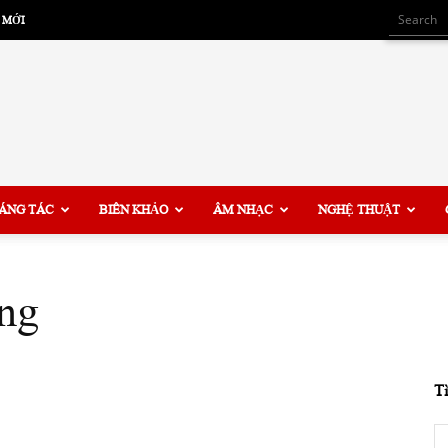
 MỚI
ÁNG TÁC
BIÊN KHẢO
ÂM NHẠC
NGHỆ THUẬT
ng
T