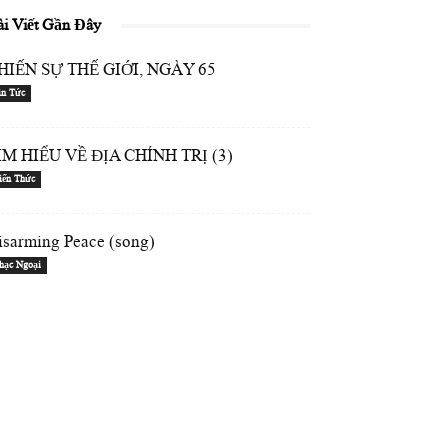
ài Viết Gần Đây
HIẾN SỰ THẾ GIỚI, NGÀY 65
in Tức
ÌM HIỂU VỀ ĐỊA CHÍNH TRỊ (3)
iến Thức
isarming Peace (song)
hạc Ngoại