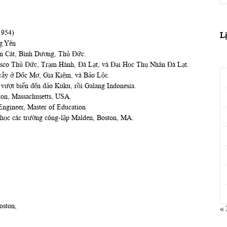
1954)
L
g Yên
ến Cát, Bình Dương, Thủ Đức.
sco Thủ Đức, Trạm Hành, Đà Lạt, và Đại Học Thụ Nhân Đà Lạt.
rẫy ở Dốc Mơ, Gia Kiệm, và Bảo Lộc.
vượt biển đến đảo Kuku, rồi Galang Indonesia.
ton, Massachusetts, USA.
 Engineer, Master of Education
học các trường công-lập Malden, Boston, MA.
oston,
«